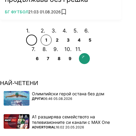
ПОВЕЧЕ ОТ
БГ ФУТБОЛ
21:03 01.08.2026
add favorites
1
2
3
4
5
6
7
8
9
НАЙ-ЧЕТЕНИ
Олимпийски герой остана без дом
ПОВЕЧЕ ОТ
ДРУГИ
06:46 05.08.2026
А1 разширява семейството на
телевизионните си канали с MAX One
ПОВЕЧЕ ОТ
ADVERTORIAL
16:02 20.05.2026