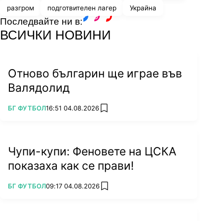
разгром
подготвителен лагер
Украйна
Последвайте ни в:
facebook
instagram
youtube
ВСИЧКИ НОВИНИ
Отново българин ще играе във
Валядолид
ПОВЕЧЕ ОТ
БГ ФУТБОЛ
16:51 04.08.2026
add favorites
Чупи-купи: Феновете на ЦСКА
показаха как се прави!
ПОВЕЧЕ ОТ
БГ ФУТБОЛ
09:17 04.08.2026
add favorites