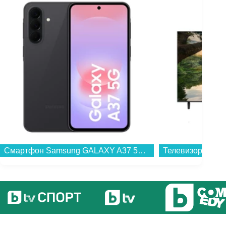
Смартфон Samsung GALAXY A37 5G 256/8 CHARCOAL SM-A376BZAG , 256 GB, 8 GB...