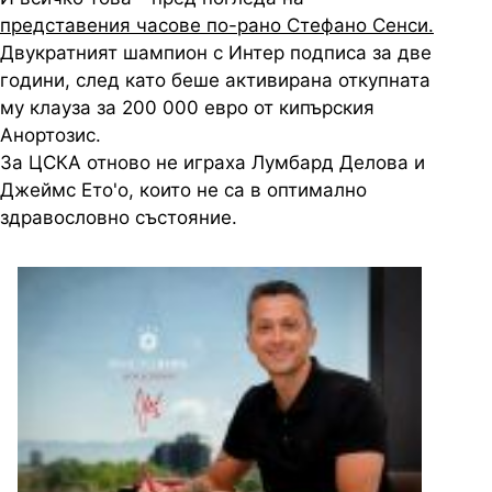
представения часове по-рано Стефано Сенси.
Двукратният шампион с Интер подписа за две
години, след като беше активирана откупната
му клауза за 200 000 евро от кипърския
Анортозис.
За ЦСКА отново не играха Лумбард Делова и
Джеймс Ето'о, които не са в оптимално
здравословно състояние.