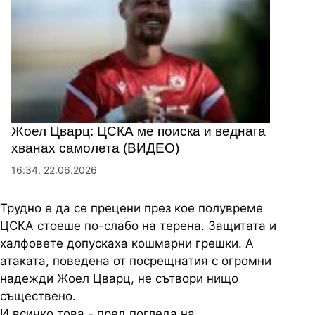
Жоел Цварц: ЦСКА ме поиска и веднага
хванах самолета (ВИДЕО)
16:34, 22.06.2026
Трудно е да се прецени през кое полувреме
ЦСКА стоеше по-слабо на терена. Защитата и
халфовете допускаха кошмарни грешки. А
атаката, поведена от посрещнатия с огромни
надежди Жоел Цварц, не сътвори нищо
съществено.
И всичко това - пред погледа на