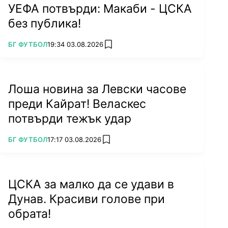
УЕФА потвърди: Макаби - ЦСКА
без публика!
ПОВЕЧЕ ОТ
БГ ФУТБОЛ
19:34 03.08.2026
add favorites
Лоша новина за Левски часове
преди Кайрат! Веласкес
потвърди тежък удар
ПОВЕЧЕ ОТ
БГ ФУТБОЛ
17:17 03.08.2026
add favorites
ЦСКА за малко да се удави в
Дунав. Красиви голове при
обрата!