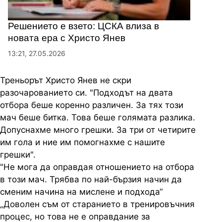
Решението е взето: ЦСКА влиза в
новата ера с Христо Янев
13:21, 27.05.2026
Треньорът Христо Янев не скри
разочарованието си. "Подходът на двата
отбора беше коренно различен. За тях този
мач беше битка. Това беше голямата разлика.
Допуснахме много грешки. За три от четирите
им гола и ние им помогнахме с нашите
грешки".
"Не мога да оправдая отношението на отбора
в този мач. Трябва по най-бързия начин да
сменим начина на мислене и подхода“
„Доволен съм от старанието в тренировъчния
процес, но това не е оправдание за