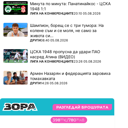
Минута по минута: Панатинайкос - ЦСКА
1948 1:1
ПОВЕЧЕ ОТ
ЛИГА НА КОНФЕРЕНЦИИТЕ
20:10 05.08.2026
Шампион, борещ се с три тумора: На
колене съм и се моля, не само за
живота си...
ПОВЕЧЕ ОТ
ДРУГИ
08:40 05.08.2026
ЦСКА 1948 пропусна да удари ПАО
насред Атина (ВИДЕО)
ПОВЕЧЕ ОТ
ЛИГА НА КОНФЕРЕНЦИИТЕ
23:26 05.08.2026
Армен Назарян и федерацията заровиха
томахавката
ПОВЕЧЕ ОТ
ДРУГИ
14:26 05.08.2026
РАЗГЛЕДАЙ БРОШУРАТА
398
99
€
/
780
36
лв.