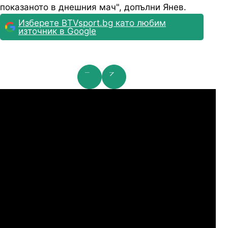
показаното в днешния мач", допълни Янев.
Изберете BTVsport.bg като любим
източник в Google
мпионска лига: 2nd Qualifying Round
Ша
07.2026
19:00
04.
Арарат-Армениа
Шамрок Роувърс
07.2026
19:00
04.
Сабах Баку
Купс