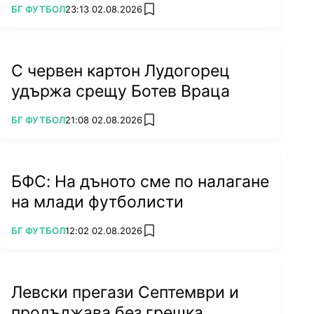
ПОВЕЧЕ ОТ
БГ ФУТБОЛ
23:13 02.08.2026
add favorites
С червен картон Лудогорец
удържа срещу Ботев Враца
ПОВЕЧЕ ОТ
БГ ФУТБОЛ
21:08 02.08.2026
add favorites
БФС: На дъното сме по налагане
на млади футболисти
ПОВЕЧЕ ОТ
БГ ФУТБОЛ
12:02 02.08.2026
add favorites
Левски прегази Септември и
продължава без грешка