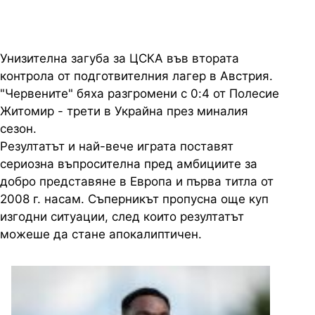
Унизителна загуба за ЦСКА във втората
контрола от подготвителния лагер в Австрия.
"Червените" бяха разгромени с 0:4 от Полесие
Житомир - трети в Украйна през миналия
сезон.
Резултатът и най-вече играта поставят
сериозна въпросителна пред амбициите за
добро представяне в Европа и първа титла от
2008 г. насам. Съперникът пропусна още куп
изгодни ситуации, след които резултатът
можеше да стане апокалиптичен.