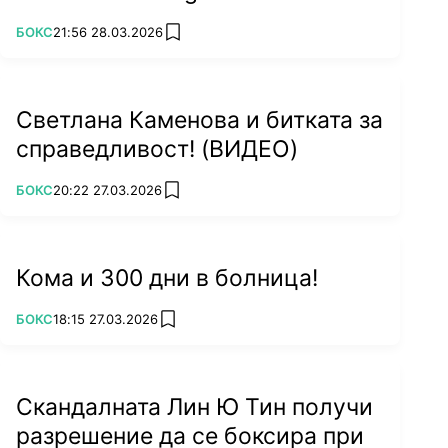
ПОВЕЧЕ ОТ
БОКС
21:56 28.03.2026
add favorites
Светлана Каменова и битката за
справедливост! (ВИДЕО)
ПОВЕЧЕ ОТ
БОКС
20:22 27.03.2026
add favorites
Кома и 300 дни в болница!
ПОВЕЧЕ ОТ
БОКС
18:15 27.03.2026
add favorites
Скандалната Лин Ю Тин получи
разрешение да се боксира при