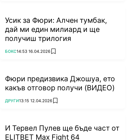
Усик за Фюри: Алчен тумбак,
дай ми един милиард и ще
получиш трилогия
ПОВЕЧЕ ОТ
БОКС
14:53 16.04.2026
add favorites
Фюри предизвика Джошуа, ето
какъв отговор получи (ВИДЕО)
ПОВЕЧЕ ОТ
ДРУГИ
13:15 12.04.2026
add favorites
И Тервел Пулев ще бъде част от
ELITBET Max Fight 64