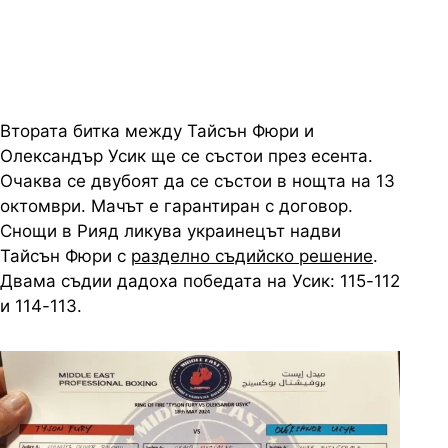
наравно
Втората битка между Тайсън Фюри и
Олександър Усик ще се състои през есента.
Очаква се двубоят да се състои в нощта на 13
октомври. Мачът е гарантиран с договор.
Снощи в Рияд ликува украинецът надви
Тайсън Фюри с
разделно съдийско решение
.
Двама съдии дадоха победата на Усик: 115-112
и 114-113.