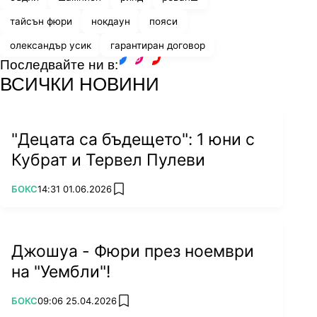
тайсън фюри
нокдаун
пояси
олександър усик
гарантиран договор
Последвайте ни в:
facebook
instagram
youtube
ВСИЧКИ НОВИНИ
"Децата са бъдещето": 1 юни с
Кубрат и Тервел Пулеви
ПОВЕЧЕ ОТ
БОКС
14:31 01.06.2026
add favorites
Джошуа - Фюри през ноември
на "Уембли"!
ПОВЕЧЕ ОТ
БОКС
09:06 25.04.2026
add favorites