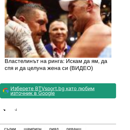
Властелинът на ринга: Искам да ям, да
спя и да целуна жена си (ВИДЕО)
Изберете BTVsport.bg като любим
източник в Google
Share
save
съдии
шампион
рияд
реванш