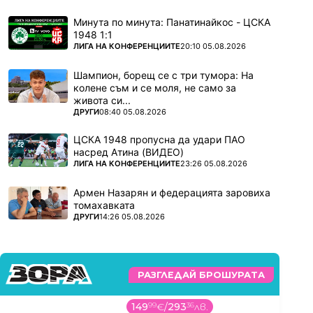
Минута по минута: Панатинайкос - ЦСКА
1948 1:1
ПОВЕЧЕ ОТ
ЛИГА НА КОНФЕРЕНЦИИТЕ
20:10 05.08.2026
Шампион, борещ се с три тумора: На
колене съм и се моля, не само за
живота си...
ПОВЕЧЕ ОТ
ДРУГИ
08:40 05.08.2026
ЦСКА 1948 пропусна да удари ПАО
насред Атина (ВИДЕО)
ПОВЕЧЕ ОТ
ЛИГА НА КОНФЕРЕНЦИИТЕ
23:26 05.08.2026
Армен Назарян и федерацията заровиха
томахавката
ПОВЕЧЕ ОТ
ДРУГИ
14:26 05.08.2026
РАЗГЛЕДАЙ БРОШУРАТА
149
99
€
/
293
36
лв.