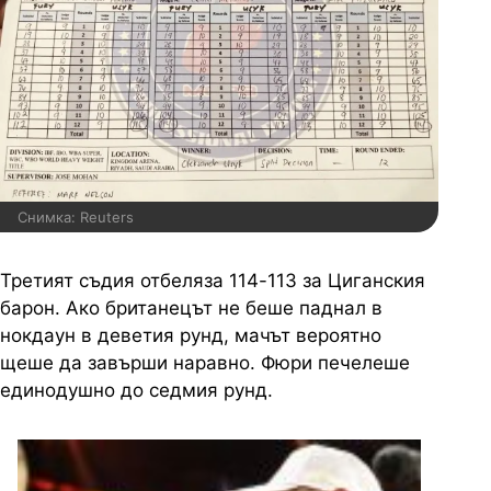
Снимка: Reuters
Третият съдия отбеляза 114-113 за Циганския
барон. Ако британецът не беше паднал в
нокдаун в деветия рунд, мачът вероятно
щеше да завърши наравно. Фюри печелеше
единодушно до седмия рунд.