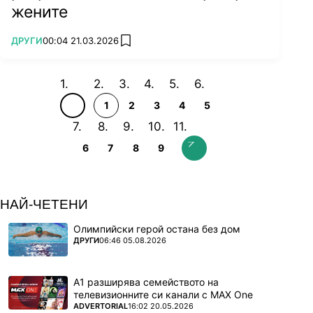
жените
ПОВЕЧЕ ОТ
ДРУГИ
00:04 21.03.2026
add favorites
1
2
3
4
5
6
7
8
9
НАЙ-ЧЕТЕНИ
Олимпийски герой остана без дом
ПОВЕЧЕ ОТ
ДРУГИ
06:46 05.08.2026
А1 разширява семейството на
телевизионните си канали с MAX One
ПОВЕЧЕ ОТ
ADVERTORIAL
16:02 20.05.2026