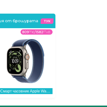
ния от брошурата
ТУК
809
00
€
/
1582
27
лв.
329
99
€
/
645
41
лв
Смарт часовник Apple Watch Ultra 3 49mm Nat/Blue Trail Loop M/L mewu4 , 1.98...
Смартфон Honor MAGIC8 LITE 5G 256/8 REDDISH BROWN , 256 GB, 8 GB...