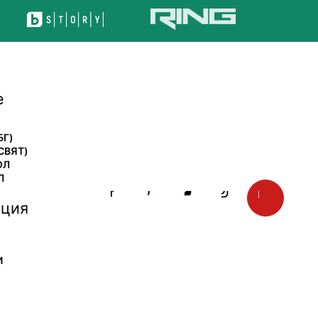
е
БГ)
СВЯТ)
ОЛ
Л
ция
И