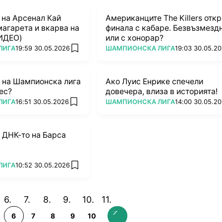
 на Арсенал Кай
Американците The Killers отк
агарета и вкарва на
финала с кабаре. Безвъзмезд
ИДЕО)
или с хонорар?
ПОВЕЧЕ ОТ
ЛИГА
19:59 30.05.2026
ШАМПИОНСКА ЛИГА
19:03 30.05.2
add favorites
 на Шампионска лига
Ако Луис Енрике спечели
нес?
довечера, влиза в историята!
ПОВЕЧЕ ОТ
ЛИГА
16:51 30.05.2026
ШАМПИОНСКА ЛИГА
14:00 30.05.2
add favorites
 ДНК-то на Барса
ЛИГА
10:52 30.05.2026
add favorites
6
7
8
9
10