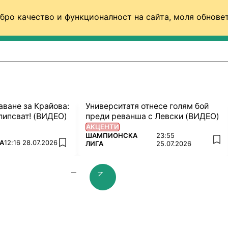
бро качество и функционалност на сайта, моля обновет
ФУТБОЛ (СВЯТ)
БАСКЕТБОЛ
ВОЛЕЙБОЛ
Видео
аване за Крайова:
Университатя отнесе голям бой
липсват! (ВИДЕО)
преди реванша с Левски (ВИДЕО)
АКЦЕНТИ
ПОВЕЧЕ ОТ
ШАМПИОНСКА
23:55
А
12:16 28.07.2026
add
ЛИГА
25.07.2026
add favorites
prev slide
next slide