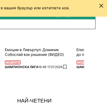
е вашия браузър или изтеглете нов.
ТЕНИС
ДРУГИ
ВХОД
ТЪРСЕНЕ
ПРЕВКЛЮЧИ МЕЖДУ С
Емоции в Ливърпул: Доминик
Епизод 3: Фиго,
Собослай взе решение (ВИДЕО)
до последната 
АКЦЕНТИ
АКЦЕНТИ
ПОВЕЧЕ ОТ
ПОВЕЧЕ ОТ
ШАМПИОНСКА ЛИГА
16:49 17.07.2026
ШАМПИОНСКА ЛИ
 favorites
add favorites
НАЙ-ЧЕТЕНИ