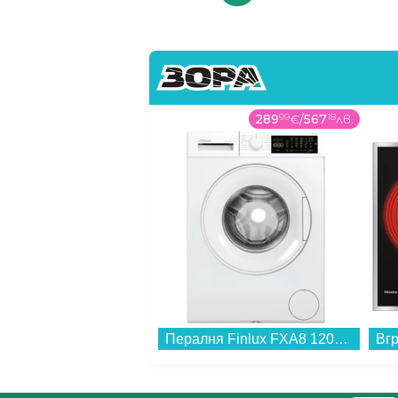
289
99
€
/
567
18
лв.
Пералня Finlux FXA8 120W , 1200 об./мин., 8.00 kg, D , Бял...