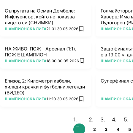
Съпругата на Осман Дембеле:
Голмайсторът
Инфлуенсър, който не показва
Хаверц: Има м
лицето си (СНИМКИ)
Лудогорец (В
ПОВЕЧЕ ОТ
ПОВЕЧЕ ОТ
ШАМПИОНСКА ЛИГА
21:01 30.05.2026
ШАМПИОНСКА 
add favorites
НА ЖИВО: ПСЖ - Арсенал (1:1),
Защо финалът
ПСЖ Е ШАМПИОН
е в 19:00 ч. д
ПОВЕЧЕ ОТ
ПОВЕЧЕ ОТ
ШАМПИОНСКА ЛИГА
18:00 30.05.2026
ШАМПИОНСКА 
add favorites
Епизод 2: Километри кабели,
Суперфинал с
хиляди крачки и футболни легенди
(ВИДЕО)
ПОВЕЧЕ ОТ
ПОВЕЧЕ ОТ
ШАМПИОНСКА ЛИГА
11:20 30.05.2026
ШАМПИОНСКА 
add favorites
2
3
4
5