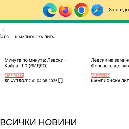
Към съдържанието
За по-до
Търси в сайта
ВИДЕО
ФУТБОЛ (БГ)
ШАМПИОНСКА ЛИГА
Новини
Резултати
Класирания
Отбори
Назад към ...
ЧАЛО
ШАМПИОНСКА ЛИГА
Минута по минута: Левски -
Левски на замин
Кайрат 1:0 (ВИДЕО)
Феновете ще ни 
АКЦЕНТИ
АКЦЕНТИ
ПОВЕЧЕ ОТ
ПОВЕЧЕ ОТ
БГ ФУТБОЛ
17:41 04.08.2026
ШАМПИОНСКА ЛИГ
add favorites
ВСИЧКИ НОВИНИ