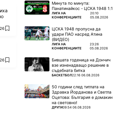
Минута по минута:
Панатинайкос - ЦСКА 1948 1:1
риха
ПОВЕЧЕ ОТ
ЛИГА НА
20:10
но
КОНФЕРЕНЦИИТЕ
05.08.2026
026
ЦСКА 1948 пропусна да
add favorites
удари ПАО насред Атина
(ВИДЕО)
ПОВЕЧЕ ОТ
ЛИГА НА
23:26
КОНФЕРЕНЦИИТЕ
05.08.2026
Бившата годеница на Дончич
026
add favorites
взе изненадващо решение в
съдебната битка
ПОВЕЧЕ ОТ
БАСКЕТБОЛ
22:16 06.08.2026
50 години след титлата на
Здравка Йорданова и Светла
Оцетова: България е домакин
на световно!
ПОВЕЧЕ ОТ
ДРУГИ
09:54 06.08.2026