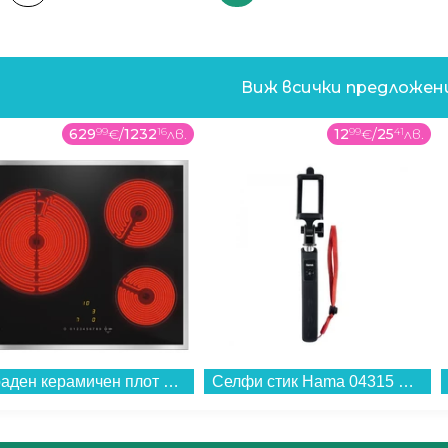
Виж всички предложе
629
99
€
/
1232
16
лв.
12
99
€
/
25
41
лв.
Вграден керамичен плот MIELE KM 6527 FR , Електрически...
Селфи стик Hama 04315 FUN 70...