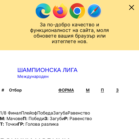
Към съдържанието
МОБИЛ
ШАМПИОНСКА ЛИГА
Новини
Резултати
Класирания
Отбори
За по-добро качество и
Назад към ...
функционалност на сайта, моля
ЧАЛО
ШАМПИОНСКА ЛИГА
КЛАСИРАНИЯ
обновете вашия браузър или
изтеглете нов.
КЛАСИРАНИЯ
ШАМПИОНСКА ЛИГА
Международен
#
Отбор
ФОРМА
M
П
З
Р
Класирания Шампионска лига
1/8 Финал
Плейоф
Победа
Загуба
Равенство
М:
Мачове
П:
Победи
З:
Загуби
Р:
Равенство
T:
Точки
ГР:
Голова разлика