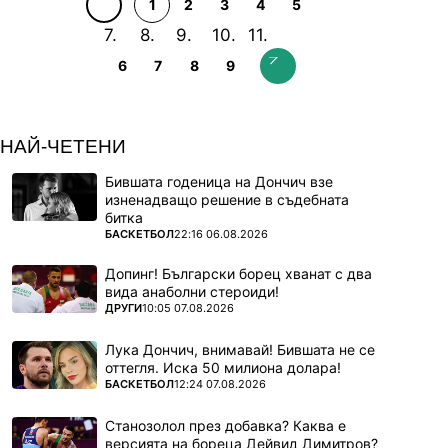
1
2
3
4
5
6
7
8
9
НАЙ-ЧЕТЕНИ
Бившата годеница на Дончич взе
изненадващо решение в съдебната
битка
ПОВЕЧЕ ОТ
БАСКЕТБОЛ
22:16 06.08.2026
Допинг! Български борец хванат с два
вида анаболни стероиди!
ПОВЕЧЕ ОТ
ДРУГИ
10:05 07.08.2026
Лука Дончич, внимавай! Бившата не се
оттегля. Иска 50 милиона долара!
ПОВЕЧЕ ОТ
БАСКЕТБОЛ
12:24 07.08.2026
Станозолол през добавка? Каква е
версията на бореца Дейвид Димитров?