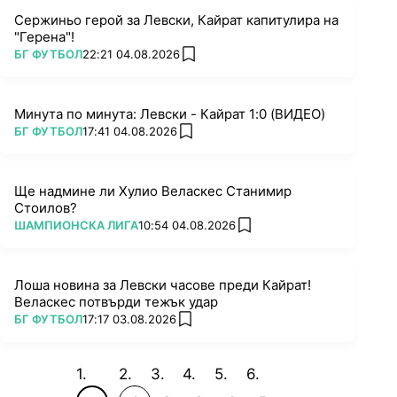
Сержиньо герой за Левски, Кайрат капитулира на
"Герена"!
ПОВЕЧЕ ОТ
БГ ФУТБОЛ
22:21 04.08.2026
add favorites
Минута по минута: Левски - Кайрат 1:0 (ВИДЕО)
ПОВЕЧЕ ОТ
БГ ФУТБОЛ
17:41 04.08.2026
add favorites
Ще надмине ли Хулио Веласкес Станимир
Стоилов?
ПОВЕЧЕ ОТ
ШАМПИОНСКА ЛИГА
10:54 04.08.2026
add favorites
Лоша новина за Левски часове преди Кайрат!
Веласкес потвърди тежък удар
ПОВЕЧЕ ОТ
БГ ФУТБОЛ
17:17 03.08.2026
add favorites