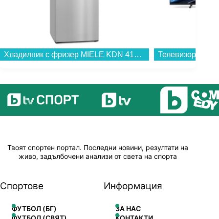
Хладилник с фризер MIELE KDN 4174 E el Active , 305 l, E , No Frost , Сребрист...
Твоят спортен портал. Последни новини, резултати на
живо, задълбочени анализи от света на спорта
Спортове
Информация
ФУТБОЛ (БГ)
ЗА НАС
ФУТБОЛ (СВЯТ)
КОНТАКТИ