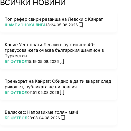
ВСИЧКИ НОВИНИ
Топ рефер свири реванша на Левски с Кайрат
ПОВЕЧЕ ОТ
ШАМПИОНСКА ЛИГА
18:24 05.08.2026
add favorites
Кание Уест прати Левски в пустинята: 40-
градусова жега очаква българския шампион в
Туркестан
ПОВЕЧЕ ОТ
БГ ФУТБОЛ
15:19 05.08.2026
add favorites
Треньорът на Кайрат: Обидно е да ти вкарат след
рикошет, публиката не ни повлия
ПОВЕЧЕ ОТ
БГ ФУТБОЛ
07:51 05.08.2026
add favorites
Веласкес: Направихме голям мач!
ПОВЕЧЕ ОТ
БГ ФУТБОЛ
23:08 04.08.2026
add favorites