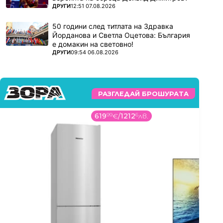
ПОВЕЧЕ ОТ
ДРУГИ
12:51 07.08.2026
50 години след титлата на Здравка
Йорданова и Светла Оцетова: България
е домакин на световно!
ПОВЕЧЕ ОТ
ДРУГИ
09:54 06.08.2026
РАЗГЛЕДАЙ БРОШУРАТА
619
99
€
/
1212
6
лв.