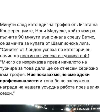
Минути след като вдигна трофея от Лигата на
Конференциите, Нони Мадуеке, който изигра
пълните 90 минути във финала срещу Бетис,
се замечта за купата от Шампионска лига.
"Сините" от Лондон успяха по категоричен
начин да
постигнат успеха в турнира с 4:1
.
"Много се изприказва преди началото на
турнира за това дали ще се отнесем сериозно
към трофея.
Ние показахме, че сме адски
професионалисти
и това беше заслужена
награда на нашата усърдна работа през целия
сезон.“