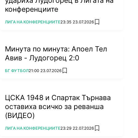
удариха Лудогорец в Лигата на
конференциите
ПОВЕЧЕ ОТ
ЛИГА НА КОНФЕРЕНЦИИТЕ
23:35 23.07.2026
add favorites
Минута по минута: Апоел Тел
Авив - Лудогорец 2:0
ПОВЕЧЕ ОТ
БГ ФУТБОЛ
21:00 23.07.2026
add favorites
ЦСКА 1948 и Спартак Търнава
оставиха всичко за реванша
(ВИДЕО)
ПОВЕЧЕ ОТ
ЛИГА НА КОНФЕРЕНЦИИТЕ
23:29 22.07.2026
add favorites