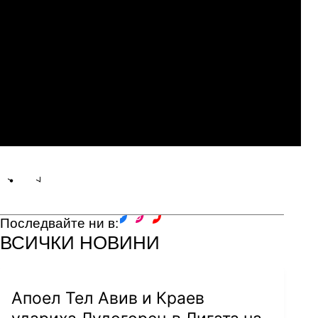
Дььори ЕТО
06.
07.2026
19:00
Нефтчи Баку
Динамо Минск
Share
save
Последвайте ни в:
facebook
instagram
youtube
ВСИЧКИ НОВИНИ
Апоел Тел Авив и Краев