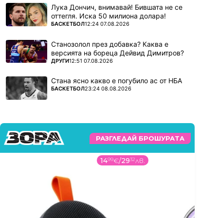
Лука Дончич, внимавай! Бившата не се
оттегля. Иска 50 милиона долара!
ПОВЕЧЕ ОТ
БАСКЕТБОЛ
12:24 07.08.2026
Станозолол през добавка? Каква е
версията на бореца Дейвид Димитров?
ПОВЕЧЕ ОТ
ДРУГИ
12:51 07.08.2026
Стана ясно какво е погубило ас от НБА
ПОВЕЧЕ ОТ
БАСКЕТБОЛ
23:24 08.08.2026
РАЗГЛЕДАЙ БРОШУРАТА
14
99
€
/
29
32
лв.