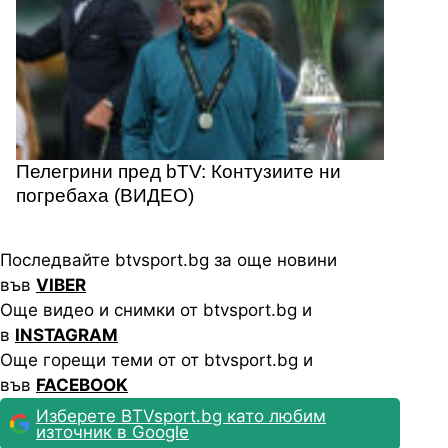
Пелегрини пред bTV: Контузиите ни
погребаха (ВИДЕО)
Последвайте btvsport.bg за още новини
във
VIBER
Още видео и снимки от btvsport.bg и
в
INSTAGRAM
Още горещи теми от от btvsport.bg и
във
FACEBOOK
Изберете BTVsport.bg като любим
източник в Google