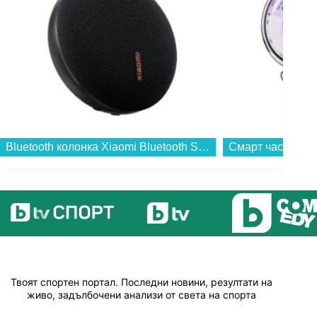
Bluetooth колонка Xiaomi Bluetooth Speaker Essential QBH4329GL...
Твоят спортен портал. Последни новини, резултати на
живо, задълбочени анализи от света на спорта