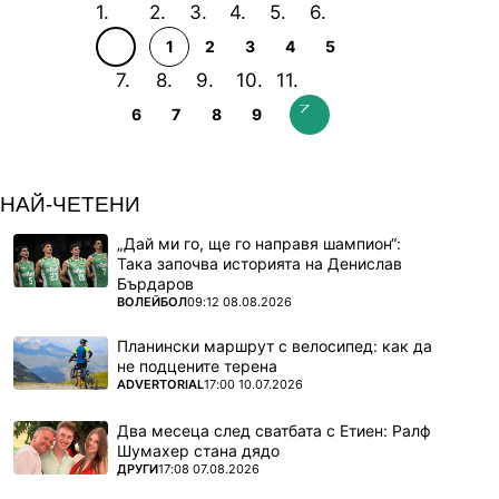
1
2
3
4
5
6
7
8
9
НАЙ-ЧЕТЕНИ
„Дай ми го, ще го направя шампион“:
Така започва историята на Денислав
Бърдаров
ПОВЕЧЕ ОТ
ВОЛЕЙБОЛ
09:12 08.08.2026
Планински маршрут с велосипед: как да
не подцените терена
ПОВЕЧЕ ОТ
ADVERTORIAL
17:00 10.07.2026
Два месеца след сватбата с Етиен: Ралф
Шумахер стана дядо
ПОВЕЧЕ ОТ
ДРУГИ
17:08 07.08.2026