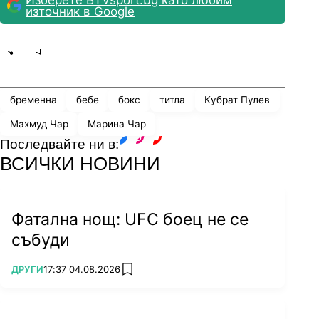
Изберете BTVsport.bg като любим
източник в Google
Share
save
бременна
бебе
бокс
титла
Kубрат Пулев
Махмуд Чар
Марина Чар
Последвайте ни в:
facebook
instagram
youtube
ВСИЧКИ НОВИНИ
Фатална нощ: UFC боец не се
събуди
ПОВЕЧЕ ОТ
ДРУГИ
17:37 04.08.2026
add favorites