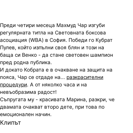
Преди четири месеца Махмуд Чар изгуби
регулярната титла на Световната боксова
асоциация (WBA) в София. Победи го Кубрат
Пулев, който изпълни своя блян и този на
баща си Венко - да стане световен шампион
пред родна публика.
И докато Кобрата е в очакване на защита на
пояса, Чар се отдаде на...
разкрасителни
процедури
. А от няколко часа и на
невъобразима радост!
Съпругата му - красивата Марина, разкри, че
двамата очакват второ дете, при това по
емоционален начин.
Клипът