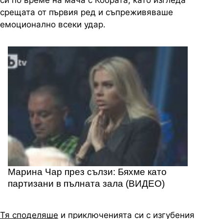
си по време на мача с Кобрата, като изгледа
срещата от първия ред и съпреживяваше
емоционално всеки удар.
Марина Чар през сълзи: Бяхме като
партизани в пълната зала (ВИДЕО)
Тя споделяше
и приключенията си с изгубения