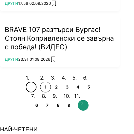
ПОВЕЧЕ ОТ
ДРУГИ
17:56 02.08.2026
add favorites
BRAVE 107 разтърси Бургас!
Стоян Копривленски се завърна
с победа! (ВИДЕО)
ПОВЕЧЕ ОТ
ДРУГИ
23:31 01.08.2026
add favorites
1
2
3
4
5
6
7
8
9
НАЙ-ЧЕТЕНИ