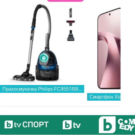
Прахосмукачка Philips FC9557/09...