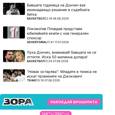
Бившата годеница на Дончич взе
изненадващо решение в съдебната
битка
ПОВЕЧЕ ОТ
БАСКЕТБОЛ
22:16 06.08.2026
Локомотив Пловдив представи
юбилейните екипи с нов генерален
спонсор
ПОВЕЧЕ ОТ
ADVERTORIAL
17:41 17.07.2026
Лука Дончич, внимавай! Бившата не се
оттегля. Иска 50 милиона долара!
ПОВЕЧЕ ОТ
БАСКЕТБОЛ
12:24 07.08.2026
"Новак остарява": Младите в тениса не
искат промените на Джокович!
ПОВЕЧЕ ОТ
ТЕНИС
15:19 07.08.2026
РАЗГЛЕДАЙ БРОШУРАТА
149
99
€
/
293
36
лв.