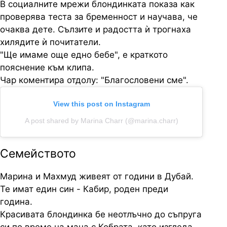
В социалните мрежи блондинката показа как
проверява теста за бременност и научава, че
очаква дете. Сълзите и радостта ѝ трогнаха
хилядите ѝ почитатели.
"Ще имаме още едно бебе", е краткото
пояснение към клипа.
Чар коментира отдолу: "Благословени сме".
View this post on Instagram
A post shared by Marina Charr (@marina.charr)
Семейството
Марина и Махмуд живеят от години в Дубай.
Те имат един син - Кабир, роден преди
година.
Красивата блондинка бе неотлъчно до съпруга