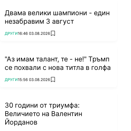
Двама велики шампиони - един
незабравим 3 август
ПОВЕЧЕ ОТ
ДРУГИ
16:46 03.08.2026
add favorites
"Аз имам талант, те - не!" Тръмп
се похвали с нова титла в голфа
ПОВЕЧЕ ОТ
ДРУГИ
15:56 03.08.2026
add favorites
30 години от триумфа:
Величието на Валентин
Йорданов