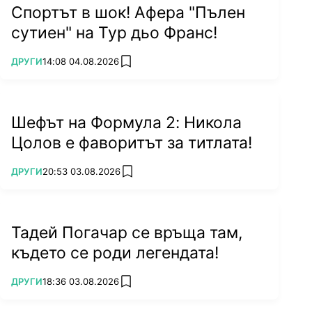
Спортът в шок! Афера "Пълен
сутиен" на Тур дьо Франс!
ПОВЕЧЕ ОТ
ДРУГИ
14:08 04.08.2026
add favorites
Шефът на Формула 2: Никола
Цолов е фаворитът за титлата!
ПОВЕЧЕ ОТ
ДРУГИ
20:53 03.08.2026
add favorites
Тадей Погачар се връща там,
където се роди легендата!
ПОВЕЧЕ ОТ
ДРУГИ
18:36 03.08.2026
add favorites