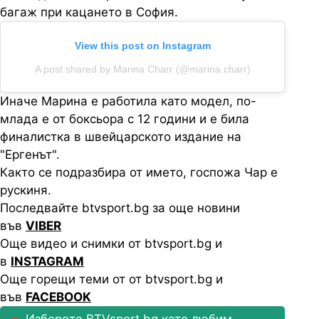
багаж при кацането в София.
View this post on Instagram
A post shared by Marina Charr (@marina.charr)
Иначе Марина е работила като модел, по-
млада е от боксьора с 12 години и е била
финалистка в швейцарското издание на
"Ергенът".
Както се подразбира от името, госпожа Чар е
рускиня.
Последвайте btvsport.bg за още новини
във
VIBER
Още видео и снимки от btvsport.bg и
в
INSTAGRAM
Още горещи теми от от btvsport.bg и
във
FACEBOOK