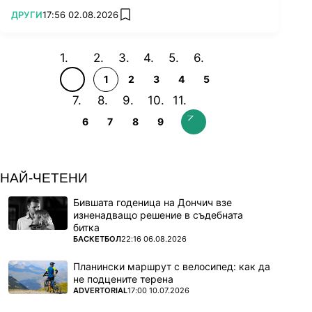
ПОВЕЧЕ ОТ
ДРУГИ
17:56 02.08.2026
add favorites
1
2
3
4
5
6
7
8
9
НАЙ-ЧЕТЕНИ
Бившата годеница на Дончич взе
изненадващо решение в съдебната
битка
ПОВЕЧЕ ОТ
БАСКЕТБОЛ
22:16 06.08.2026
Планински маршрут с велосипед: как да
не подцените терена
ПОВЕЧЕ ОТ
ADVERTORIAL
17:00 10.07.2026