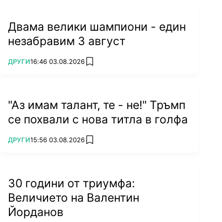
Двама велики шампиони - един
незабравим 3 август
ПОВЕЧЕ ОТ
ДРУГИ
16:46 03.08.2026
add favorites
"Аз имам талант, те - не!" Тръмп
се похвали с нова титла в голфа
ПОВЕЧЕ ОТ
ДРУГИ
15:56 03.08.2026
add favorites
30 години от триумфа:
Величието на Валентин
Йорданов