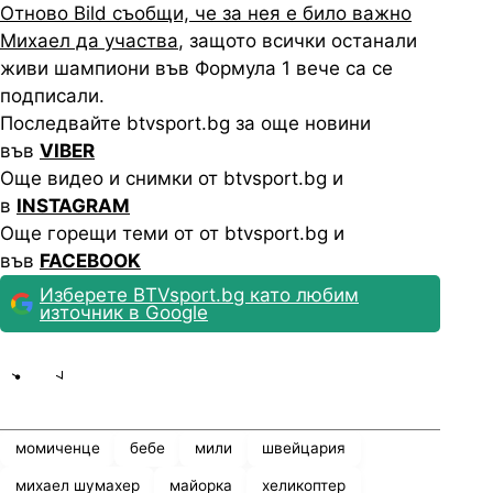
Отново Bild съобщи, че за нея е било важно
Михаел да участва
, защото всички останали
живи шампиони във Формула 1 вече са се
подписали.
Последвайте btvsport.bg за още новини
във
VIBER
Още видео и снимки от btvsport.bg и
в
INSTAGRAM
Още горещи теми от от btvsport.bg и
във
FACEBOOK
Изберете BTVsport.bg като любим
източник в Google
Share
save
момиченце
бебе
мили
швейцария
михаел шумахер
майорка
хеликоптер