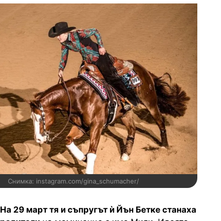
Снимка: instagram.com/gina_schumacher/
На 29 март тя и съпругът ѝ Йън Бетке станаха