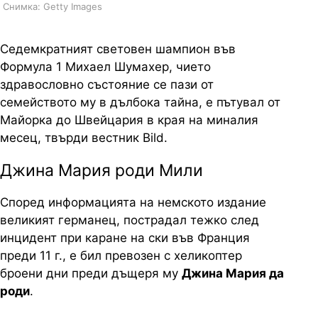
Снимка: Getty Images
Седемкратният световен шампион във
Формула 1 Михаел Шумахер, чието
здравословно състояние се пази от
семейството му в дълбока тайна, е пътувал от
Майорка до Швейцария в края на миналия
месец, твърди вестник Bild.
Джина Мария роди Мили
Според информацията на немското издание
великият германец, пострадал тежко след
инцидент при каране на ски във Франция
преди 11 г., е бил превозен с хеликоптер
броени дни преди дъщеря му
Джина Мария да
роди
.