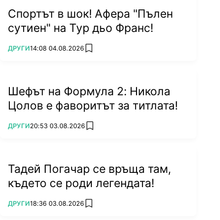
Спортът в шок! Афера "Пълен
сутиен" на Тур дьо Франс!
ПОВЕЧЕ ОТ
ДРУГИ
14:08 04.08.2026
add favorites
Шефът на Формула 2: Никола
Цолов е фаворитът за титлата!
ПОВЕЧЕ ОТ
ДРУГИ
20:53 03.08.2026
add favorites
Тадей Погачар се връща там,
където се роди легендата!
ПОВЕЧЕ ОТ
ДРУГИ
18:36 03.08.2026
add favorites