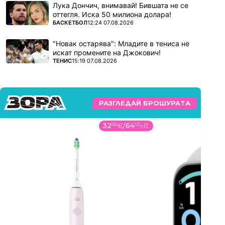
Лука Дончич, внимавай! Бившата не се
оттегля. Иска 50 милиона долара!
ПОВЕЧЕ ОТ
БАСКЕТБОЛ
12:24 07.08.2026
"Новак остарява": Младите в тениса не
искат промените на Джокович!
ПОВЕЧЕ ОТ
ТЕНИС
15:19 07.08.2026
РАЗГЛЕДАЙ БРОШУРАТА
32
99
€
/
64
53
лв.