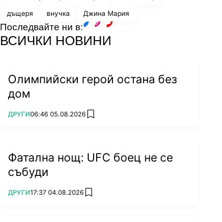
дъщеря
внучка
Джина Мария
Последвайте ни в:
facebook
instagram
youtube
ВСИЧКИ НОВИНИ
Олимпийски герой остана без
дом
ПОВЕЧЕ ОТ
ДРУГИ
06:46 05.08.2026
add favorites
Фатална нощ: UFC боец не се
събуди
ПОВЕЧЕ ОТ
ДРУГИ
17:37 04.08.2026
add favorites