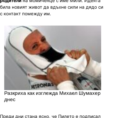
родители
на момиченце с име Мили. Идеята
била новият живот да вдъхне сили на дядо си
с контакт помежду им.
Разкриха как изглежда Михаел Шумахер
днес
Преди дни стана ясно, че Пилето е подписал