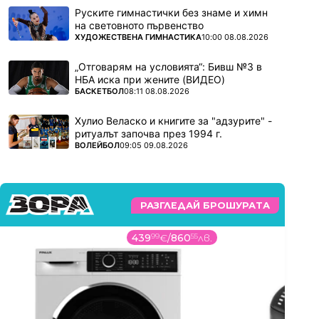
Руските гимнастички без знаме и химн
на световното първенство
ПОВЕЧЕ ОТ
ХУДОЖЕСТВЕНА ГИМНАСТИКА
10:00 08.08.2026
„Отговарям на условията“: Бивш №3 в
НБА иска при жените (ВИДЕО)
ПОВЕЧЕ ОТ
БАСКЕТБОЛ
08:11 08.08.2026
Хулио Веласко и книгите за "адзурите" -
ритуалът започва през 1994 г.
ПОВЕЧЕ ОТ
ВОЛЕЙБОЛ
09:05 09.08.2026
РАЗГЛЕДАЙ БРОШУРАТА
439
99
€
/
860
55
лв.