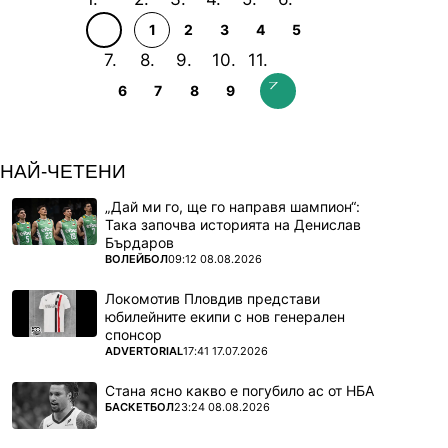
В същото време дамата се държала
1
2
3
4
5
агресивно - във фоайето тя влязла в конфликт
с охраната на хотела, а също така ударила
човек от медицинския щаб на Колорадо.
6
7
8
9
Последният е отказал да повдигне обвинение
срещу нея.
НАЙ-ЧЕТЕНИ
„Дай ми го, ще го направя шампион“:
Така започва историята на Денислав
Бърдаров
ПОВЕЧЕ ОТ
ВОЛЕЙБОЛ
09:12 08.08.2026
Локомотив Пловдив представи
юбилейните екипи с нов генерален
спонсор
ПОВЕЧЕ ОТ
ADVERTORIAL
17:41 17.07.2026
Стана ясно какво е погубило ас от НБА
ПОВЕЧЕ ОТ
БАСКЕТБОЛ
23:24 08.08.2026
Вратар от Русе е №1 с рекорд в НХЛ