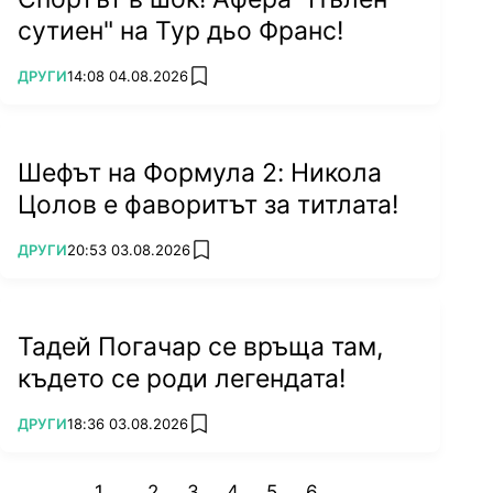
Светлана Гаврилюк.
сутиен" на Тур дьо Франс!
Докладът на пожарната служба в Сиатъл
показва, че той, след като е видял "твърде
ПОВЕЧЕ ОТ
ДРУГИ
14:08 04.08.2026
add favorites
пияна" жена в стаята, се е обадил на 911 и е
извикал линейка.
Шефът на Формула 2: Никола
Цолов е фаворитът за титлата!
ПОВЕЧЕ ОТ
ДРУГИ
20:53 03.08.2026
add favorites
Тадей Погачар се връща там,
където се роди легендата!
ПОВЕЧЕ ОТ
ДРУГИ
18:36 03.08.2026
add favorites