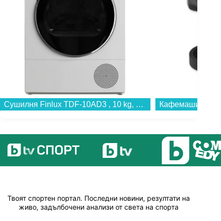
Сушилня Finlux TDF-10AD3 , 10 kg, E , Бял...
Твоят спортен портал. Последни новини, резултати на
живо, задълбочени анализи от света на спорта