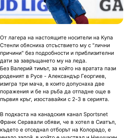
От лагера на настоящите носители на Купа
Стенли обясниха отсъствието му с "лични
причини" без подробности и приблизителни
дати за завръщането му на леда.
Без Валерий тимът, за който на вратата пази
роденият в Русе - Александър Георгиев,
изигра три мача, в които допуснаха две
поражения и бе на ръба да отпадне още в
първия кръг, изоставайки с 2-3 в серията.
В подкаста на канадския канал Sportsnet
Франк Серавали обяви, че в хотел в Сиатъл,
където е отседнал отборът на Колорадо, е
имало запой, в който е участвал и Ничушкин.