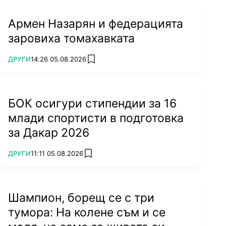
лекари от същия хотел. Впоследствие се
оказа, че момичето е било в стаята на
Армен Назарян и федерацията
хокеиста.
заровиха томахавката
ПОВЕЧЕ ОТ
ДРУГИ
14:26 05.08.2026
add favorites
БОК осигури стипендии за 16
млади спортисти в подготовка
за Дакар 2026
ПОВЕЧЕ ОТ
ДРУГИ
11:11 05.08.2026
add favorites
Шампион, борещ се с три
тумора: На колене съм и се