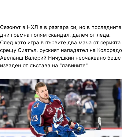
Сезонът в НХЛ е в разгара си, но в последните
дни гръмна голям скандал, далеч от леда.
След като игра в първите два мача от серията
срещу Сиатъл, руският нападател на Колорадо
Авеланш Валерий Ничушкин неочаквано беше
изваден от състава на "лавините".