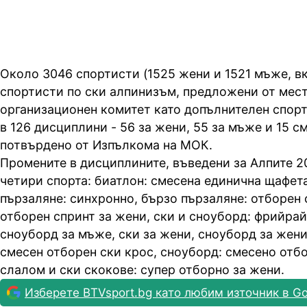
Около 3046 спортисти (1525 жени и 1521 мъже, 
спортисти по ски алпинизъм, предложени от мес
организационен комитет като допълнителен спорт
в 126 дисциплини - 56 за жени, 55 за мъже и 15 с
потвърдено от Изпълкома на МОК.
Промените в дисциплините, въведени за Алпите 20
четири спорта: биатлон: смесена единична щафет
пързаляне: синхронно, бързо пързаляне: отборен 
отборен спринт за жени, ски и сноуборд: фрийрай
сноуборд за мъже, ски за жени, сноуборд за жени
смесен отборен ски крос, сноуборд: смесено отб
слалом и ски скокове: супер отборно за жени.
Изберете BTVsport.bg като любим източник в Go