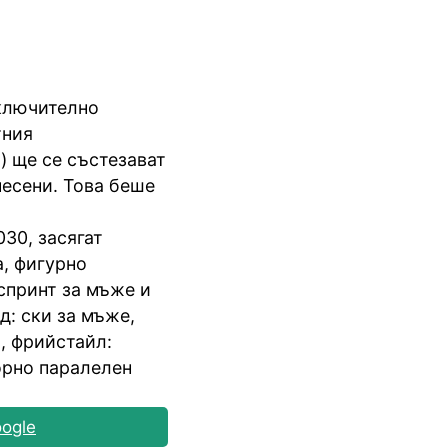
включително
тния
) ще се състезават
месени. Това беше
30, засягат
а, фигурно
спринт за мъже и
д: ски за мъже,
, фрийстайл:
орно паралелен
ogle