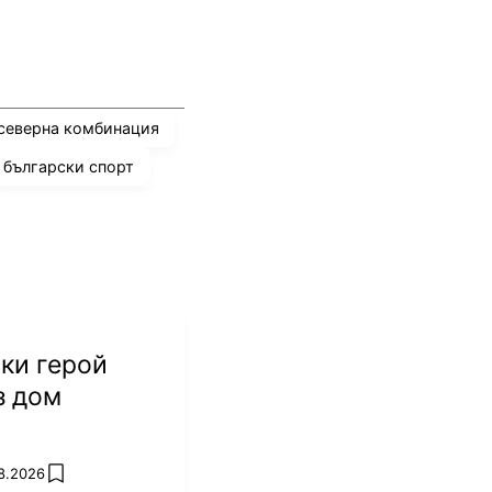
северна комбинация
български спорт
ки герой
з дом
8.2026
add favorites