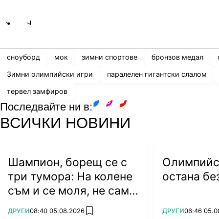
Share
save
сноуборд
мок
зимни спортове
бронзов медал
Зимни олимпийски игри
паралелен гигантски слалом
тервел замфиров
Последвайте ни в:
facebook
instagram
youtube
ВСИЧКИ НОВИНИ
Шампион, борещ се с
Олимпийс
три тумора: На колене
остана бе
съм и се моля, не само
за живота си...
ПОВЕЧЕ ОТ
ПОВЕЧЕ ОТ
ДРУГИ
08:40 05.08.2026
ДРУГИ
06:46 05.0
add favorites