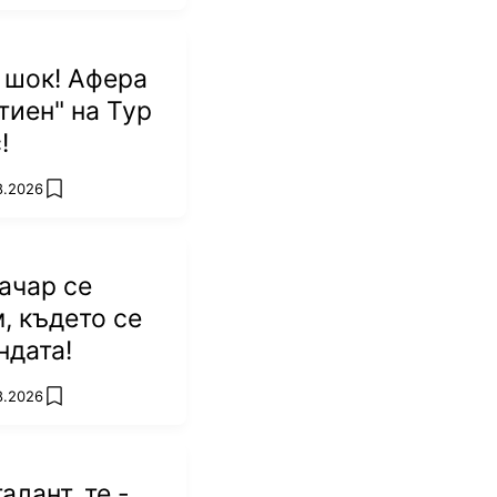
 шок! Афера
тиен" на Тур
!
8.2026
add favorites
ачар се
, където се
ндата!
8.2026
add favorites
алант, те -