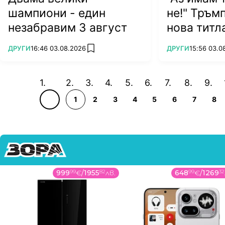
шампиони - един
не!" Тръм
незабравим 3 август
нова титл
ПОВЕЧЕ ОТ
ПОВЕЧЕ ОТ
ДРУГИ
16:46 03.08.2026
ДРУГИ
15:56 03.0
add favorites
1
2
3
4
5
6
7
8
999
99
€
/
1955
82
лв.
648
99
€
/
1269
32