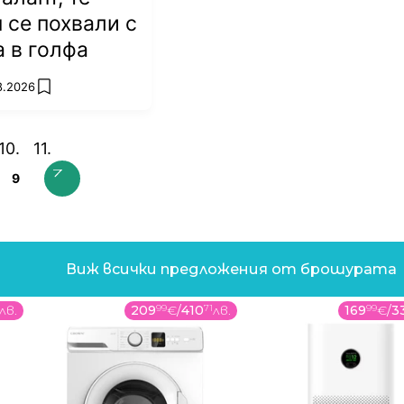
п се похвали с
а в голфа
8.2026
add favorites
9
Виж всички предложения от брошурата
лв.
209
99
€
/
410
71
лв.
169
99
€
/
3