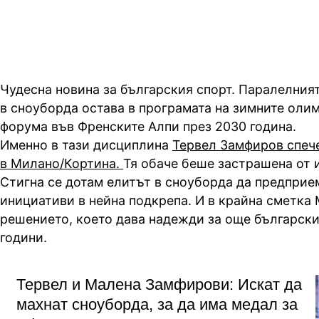
Чудесна новина за българския спорт. Паралелния
в сноуборда остава в програмата на зимните олим
форума във Френските Алпи през 2030 година.
Именно в тази дисциплина
Тервел Замфиров спеч
в Милано/Кортина.
Тя обаче беше застрашена от 
Стигна се дотам елитът в сноуборда да предприе
инициативи в нейна подкрепа. И в крайна сметка
решението, което дава надежди за още български
години.
Тервел и Малена Замфирови: Искат да
махнат сноуборда, за да има медал за