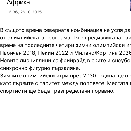
Африка
16:36, 26.10.2025
В същото време северната комбинация не успя да 
от олимпийската програма. Тя е предизвикала на
време на последните четири зимни олимпийски иг
Пьончан 2018, Пекин 2022 и Милано/Кортина 2026
Новите дисциплини са фрийрайд в ските и сноубор
синхронно фигурно пързаляне.
Зимните олимпийски игри през 2030 година ще ос
като първите с паритет между половете. Местата 
спортисти ще бъдат разпределени поравно.