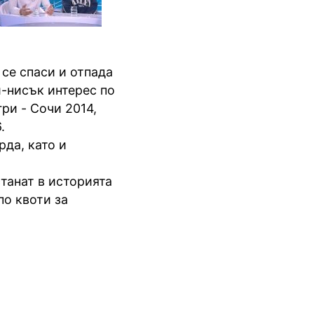
се спаси и отпада
й-нисък интерес по
ри - Сочи 2014,
.
да, като и
танат в историята
по квоти за