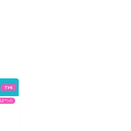
ТУК
32
48
лв.
399
99
€
/
782
32
лв.
809
00