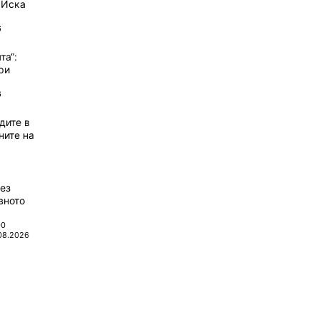
 Иска
6
та“:
ри
6
дите в
ните на
ез
вното
00
08.2026