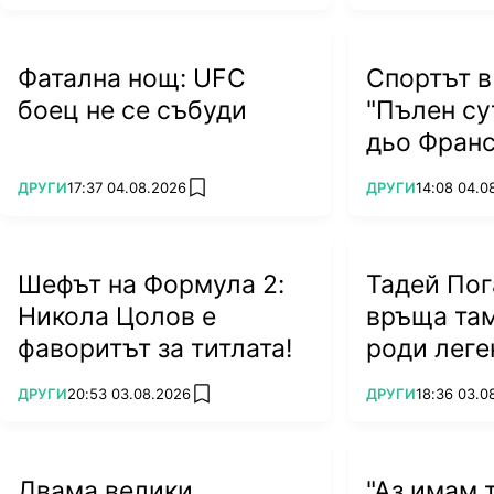
Фатална нощ: UFC
Спортът в
боец не се събуди
"Пълен су
дьо Франс
ПОВЕЧЕ ОТ
ПОВЕЧЕ ОТ
ДРУГИ
17:37 04.08.2026
ДРУГИ
14:08 04.0
add favorites
Шефът на Формула 2:
Тадей Пог
Никола Цолов е
връща там
фаворитът за титлата!
роди леге
ПОВЕЧЕ ОТ
ПОВЕЧЕ ОТ
ДРУГИ
20:53 03.08.2026
ДРУГИ
18:36 03.0
add favorites
Двама велики
"Аз имам т