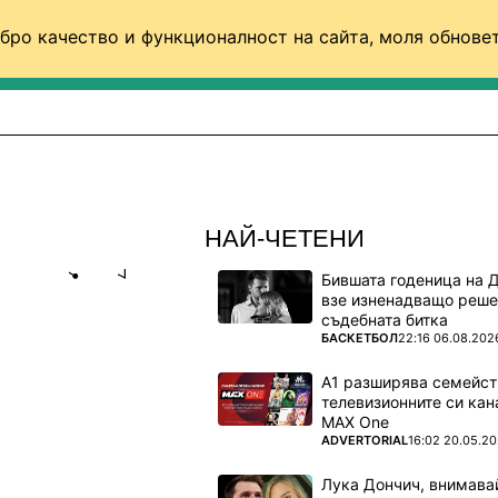
бро качество и функционалност на сайта, моля обновет
ФУТБОЛ (СВЯТ)
БАСКЕТБОЛ
ВОЛЕЙБОЛ
НАЙ-ЧЕТЕНИ
Бившата годеница на 
Share
save
взе изненадващо реше
съдебната битка
ПОВЕЧЕ ОТ
БАСКЕТБОЛ
22:16 06.08.202
ЦИПЛИНА
А1 разширява семейст
телевизионните си кан
MAX One
 сноуборда
ПОВЕЧЕ ОТ
ADVERTORIAL
16:02 20.05.2
Лука Дончич, внимава