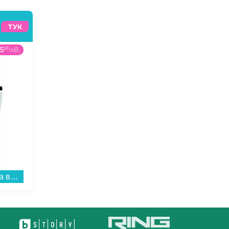
ТУК
5
85
лв.
89
99
€
/
176
01
лв.
269
99
Съдомиялна машина за вграждане Gorenje GV520E10 , 11 комплекта, 450 Ш, мм, E...
Монитор AOC 24B3HA2 , 23.80...