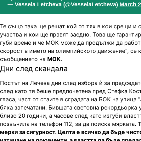
— Vessela Letcheva (@VesselaLetcheva)
March 2
Те също така ще решат кой от тях в кои срещи и 
участва и кои ще правят заедно. Това ще гарантир
губи време и че МОК може да продължи да работ
скорост в името на олимпийското движение", се к
съобщението на
МОК
.
Дни след скандала
Постът на Лечева дни след избора ѝ за председат
след като тя беше предпочетена пред Стефка Кос
гласа, част от стаите в сградата на БОК на улица 
бяха запечатани. Бившата световна рекордьорка
близо 20 години, а часове след като изгуби власт
позвънила на телефон 112, за да поиска мярката.
Т
мерки за сигурност. Целта е всичко да бъде чист
изтичане на документи, а властта да бъде преда