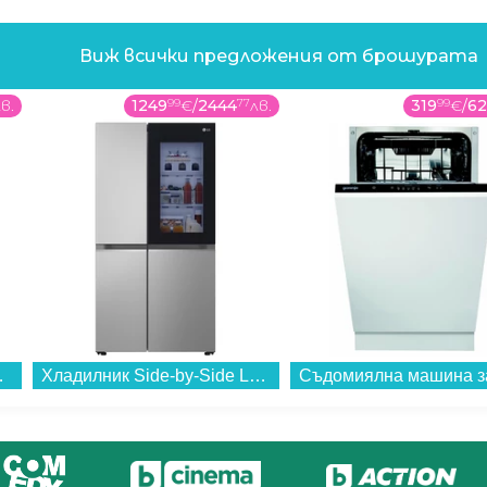
Виж всички предложения от брошурата
в.
1249
99
€
/
2444
77
лв.
319
99
€
/
62
, E , Inox...
Хладилник Side-by-Side LG GSVV80PYLL , 655 l, E , No Frost , Инокс...