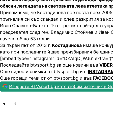
обясни легендата на световната лека атлетика п
Припомняме, че Костадинова пое поста през 2005 г
тръгналия си със скандал и след разкрития за к
Иван Славков-Батето. Тя е третият най-дълго уп
председател след ген. Владимир Стойчев и Иван С
начело общо 53 годни.
За първи път от 2013 г.
Костадинова
имаше конкур
като при последните ѝ две преизбирания бе единс
[embed type="instagram" id="DZAIqDijWJu" extra='{"k
Последвайте btvsport.bg за още новини във
VIBER
Още видео и снимки от btvsport.bg и в
INSTAGRA
Още горещи теми от от btvsport.bg и във
FACEBO
Изберете BTVsport.bg като любим източник в Go
Share
save