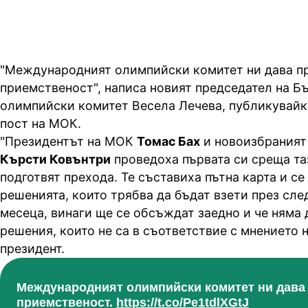
"Международният олимпийски комитет ни дава п
приемственост", написа новият председател на Б
олимпийски комитет Весела Лечева, публикувайки
пост на МОК.
"Президентът на МОК
Томас Бах
и новоизбраният
Кърсти Ковънтри
проведоха първата си среща таз
подготвят прехода. Те съставиха пътна карта и се
решенията, които трябва да бъдат взети през сл
месеца, винаги ще се обсъждат заедно и че няма 
решения, които не са в съответствие с мнението 
президент.
Международният олимпийски комитет ни дава
приемственост.
https://t.co/Pe1tdlXGtJ