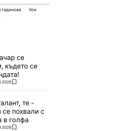
стадинова
бок
ачар се
, където се
ндата!
8.2026
add favorites
алант, те -
п се похвали с
а в голфа
8.2026
add favorites