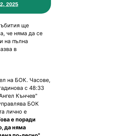
2, 2025
събития ще
а, че няма да се
и на пълна
азва в
ел на БОК. Часове,
тадинова с 48:33
"Ангел Кънчев"
 управлява БОК
та лично е
ова е поради
о, да няма
дена по-лесно",