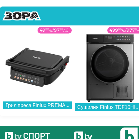
49
99
€
/
97
78
лв.
499
99
€
/
977
9
л
Грил преса Finlux PREMA...
Сушилня Finlux TDF10HIGH14END , 10 kg