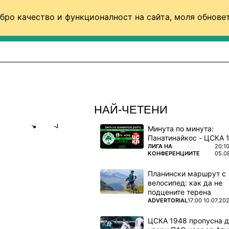
бро качество и функционалност на сайта, моля обновет
ФУТБОЛ (СВЯТ)
БАСКЕТБОЛ
ВОЛЕЙБОЛ
НАЙ-ЧЕТЕНИ
Минута по минута:
Share
save
ПОВЕЧЕ ОТ
ЛИГА НА
20:1
КОНФЕРЕНЦИИТЕ
05.0
 ПРИМЕР
Планински маршрут с
велосипед: как да не
подцените терена
беше
ПОВЕЧЕ ОТ
ADVERTORIAL
17:00 10.07.20
ЦСКА 1948 пропусна 