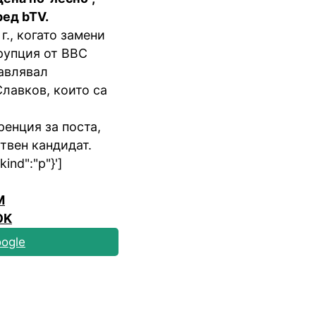
ред bTV.
., когато замени
орупция от ВВС
равлявал
лавков, които са
енция за поста,
твен кандидат.
ind":"p"}']
M
OK
ogle