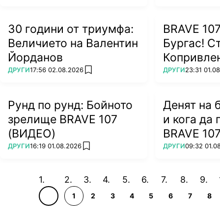
30 години от триумфа:
BRAVE 107
Величието на Валентин
Бургас! С
Йорданов
Копривлен
завърна с
ПОВЕЧЕ ОТ
ПОВЕЧЕ ОТ
ДРУГИ
17:56 02.08.2026
ДРУГИ
23:31 01.0
add favorites
(ВИДЕО)
Рунд по рунд: Бойното
Денят на 
зрелище BRAVE 107
и кога да 
(ВИДЕО)
BRAVE 10
ПОВЕЧЕ ОТ
ПОВЕЧЕ ОТ
ДРУГИ
16:19 01.08.2026
ДРУГИ
09:32 01.0
add favorites
1
2
3
4
5
6
7
8