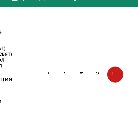
е
БГ)
СВЯТ)
ОЛ
Л
ция
И