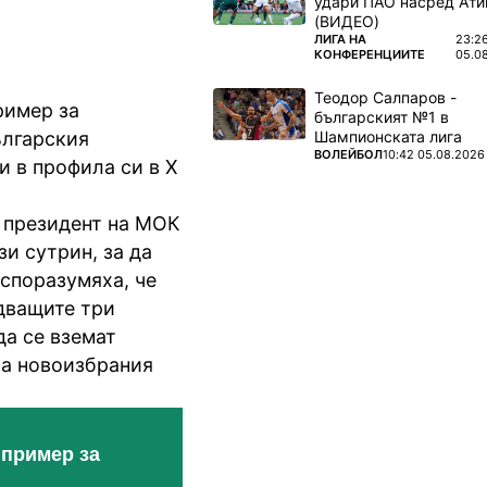
удари ПАО насред Ати
(ВИДЕО)
ПОВЕЧЕ ОТ
ЛИГА НА
23:2
КОНФЕРЕНЦИИТЕ
05.0
Теодор Салпаров -
ример за
българският №1 в
Шампионската лига
ългарския
ПОВЕЧЕ ОТ
ВОЛЕЙБОЛ
10:42 05.08.2026
 в профила си в Х
 президент на МОК
и сутрин, за да
 споразумяха, че
едващите три
да се вземат
на новоизбрания
 пример за