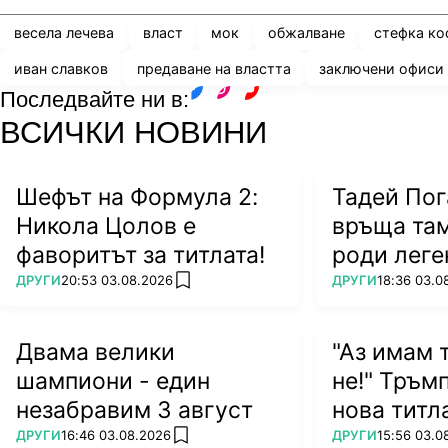
весела лечева
власт
мок
обжалване
стефка ко
иван славков
предаване на властта
заключени офиси
Последвайте ни в:
facebook
instagram
youtube
ВСИЧКИ НОВИНИ
Шефът на Формула 2:
Тадей Пог
Никола Цолов е
връща там
фаворитът за титлата!
роди леге
ПОВЕЧЕ ОТ
ПОВЕЧЕ ОТ
ДРУГИ
20:53 03.08.2026
ДРУГИ
18:36 03.0
add favorites
Двама велики
"Аз имам т
шампиони - един
не!" Тръм
незабравим 3 август
нова титл
ПОВЕЧЕ ОТ
ПОВЕЧЕ ОТ
ДРУГИ
16:46 03.08.2026
ДРУГИ
15:56 03.0
add favorites