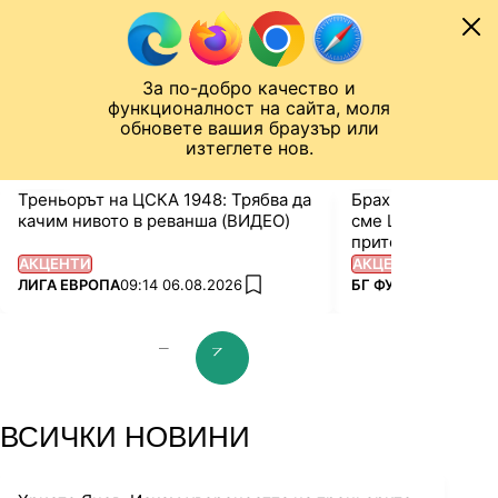
Към съдържанието
МОБИЛ
ЛИГА ЕВРОПА
Новини
Резултати
Класирания
Отбори
Видео
За по-добро качество и
Назад към ...
функционалност на сайта, моля
ЧАЛО
ЛИГА ЕВРОПА
обновете вашия браузър или
изтеглете нов.
Треньорът на ЦСКА 1948: Трябва да
Брахими на чист 
качим нивото в реванша (ВИДЕО)
сме ЦСКА, няма от
притесняваме!
АКЦЕНТИ
АКЦЕНТИ
ПОВЕЧЕ ОТ
ПОВЕЧЕ ОТ
ЛИГА ЕВРОПА
09:14 06.08.2026
БГ ФУТБОЛ
08:58 0
add favorites
prev slide
next slide
ВСИЧКИ НОВИНИ