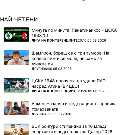
НАЙ-ЧЕТЕНИ
Минута по минута: Панатинайкос - ЦСКА
1948 1:1
ПОВЕЧЕ ОТ
ЛИГА НА КОНФЕРЕНЦИИТЕ
20:10 05.08.2026
Шампион, борещ се с три тумора: На
колене съм и се моля, не само за
живота си...
ПОВЕЧЕ ОТ
ДРУГИ
08:40 05.08.2026
ЦСКА 1948 пропусна да удари ПАО
насред Атина (ВИДЕО)
ПОВЕЧЕ ОТ
ЛИГА НА КОНФЕРЕНЦИИТЕ
23:26 05.08.2026
Армен Назарян и федерацията заровиха
томахавката
ПОВЕЧЕ ОТ
ДРУГИ
14:26 05.08.2026
БОК осигури стипендии за 16 млади
спортисти в подготовка за Дакар 2026