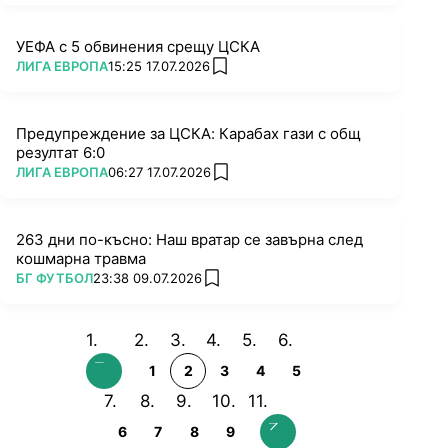
УЕФА с 5 обвинения срещу ЦСКА
ПОВЕЧЕ ОТ
ЛИГА ЕВРОПА
15:25 17.07.2026
add favorites
Предупреждение за ЦСКА: Карабах гази с общ
резултат 6:0
ПОВЕЧЕ ОТ
ЛИГА ЕВРОПА
06:27 17.07.2026
add favorites
263 дни по-късно: Наш вратар се завърна след
кошмарна травма
ПОВЕЧЕ ОТ
БГ ФУТБОЛ
23:38 09.07.2026
add favorites
1
2
3
4
5
6
7
8
9