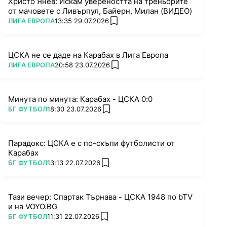
Христо Янев: Искам увереността на треньорите
от мачовете с Ливърпул, Байерн, Милан (ВИДЕО)
ПОВЕЧЕ ОТ
ЛИГА ЕВРОПА
13:35 29.07.2026
add favorites
ЦСКА не се даде на Карабах в Лига Европа
ПОВЕЧЕ ОТ
ЛИГА ЕВРОПА
20:58 23.07.2026
add favorites
Минута по минута: Карабах - ЦСКА 0:0
ПОВЕЧЕ ОТ
БГ ФУТБОЛ
18:30 23.07.2026
add favorites
Парадокс: ЦСКА е с по-скъпи футболисти от
Карабах
ПОВЕЧЕ ОТ
БГ ФУТБОЛ
13:13 22.07.2026
add favorites
Тази вечер: Спартак Търнава - ЦСКА 1948 по bTV
и на VOYO.BG
ПОВЕЧЕ ОТ
БГ ФУТБОЛ
11:31 22.07.2026
add favorites