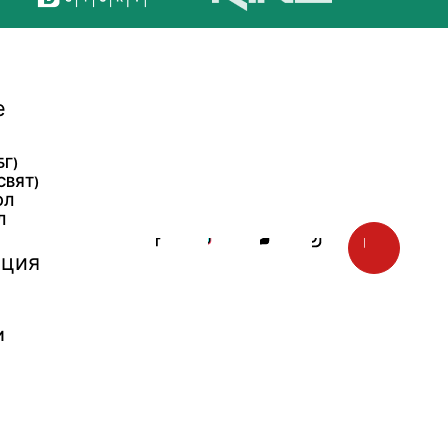
е
БГ)
СВЯТ)
ОЛ
Л
ция
И