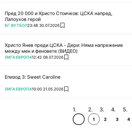
Пред 20 000 и Христо Стоичков: ЦСКА напред,
Лапоухов герой
ПОВЕЧЕ ОТ
БГ ФУТБОЛ
23:48 30.07.2026
add favorites
Христо Янев преди ЦСКА - Дери: Няма напрежение
между мен и феновете (ВИДЕО)
ПОВЕЧЕ ОТ
ЛИГА ЕВРОПА
12:42 08.07.2026
add favorites
Епизод 3: Sweet Caroline
ПОВЕЧЕ ОТ
ЛИГА ЕВРОПА
10:00 21.05.2026
add favorites
1
2
3
4