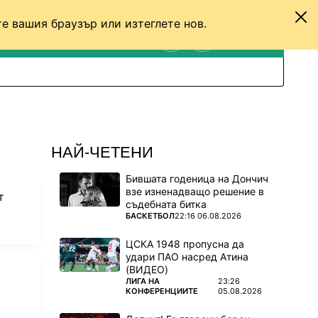
е вашия браузър или изтеглете нов.
ТЕНИС
ДРУГИ
ВХОД
ТЪРСЕНЕ
ПРЕВКЛЮЧИ МЕЖДУ С
НАЙ-ЧЕТЕНИ
Бившата годеница на Дончич
взе изненадващо решение в
т
съдебната битка
ПОВЕЧЕ ОТ
БАСКЕТБОЛ
22:16 06.08.2026
ЦСКА 1948 пропусна да
удари ПАО насред Атина
(ВИДЕО)
ПОВЕЧЕ ОТ
ЛИГА НА
23:26
КОНФЕРЕНЦИИТЕ
05.08.2026