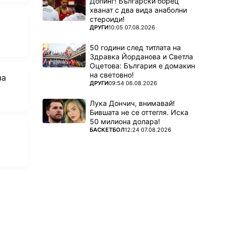
Допинг! Български борец
хванат с два вида анаболни
стероиди!
ПОВЕЧЕ ОТ
ДРУГИ
10:05 07.08.2026
50 години след титлата на
Здравка Йорданова и Светла
Оцетова: България е домакин
на световно!
за
ПОВЕЧЕ ОТ
ДРУГИ
09:54 06.08.2026
Лука Дончич, внимавай!
Бившата не се оттегля. Иска
50 милиона долара!
ПОВЕЧЕ ОТ
БАСКЕТБОЛ
12:24 07.08.2026