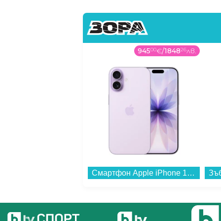
945
00
€
/
1848
26
лв.
Смартфон Apple iPhone 17 256GB Lavender mg6m4 , 256 GB, 8 GB...