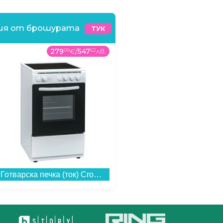
ния от брошурата
ТУК
279
99
€
/
547
62
лв.
13
99
€
/
27
37
лв
Готварска печка (ток) Crown 50C3MA , Бял , Керамични...
Филтрираща кана Aquaphor ИДЕАЛ СИНЯ + 3БР ФИЛТЪР В15 (172027) , 2.8 L...