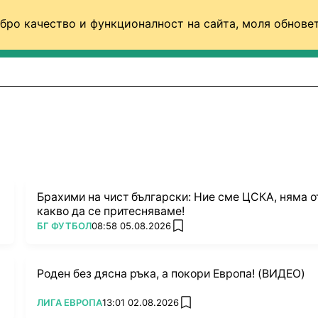
бро качество и функционалност на сайта, моля обновет
ФУТБОЛ (СВЯТ)
БАСКЕТБОЛ
ВОЛЕЙБОЛ
Брахими на чист български: Ние сме ЦСКА, няма о
какво да се притесняваме!
ПОВЕЧЕ ОТ
БГ ФУТБОЛ
08:58 05.08.2026
add favorites
Роден без дясна ръка, а покори Европа! (ВИДЕО)
ПОВЕЧЕ ОТ
ЛИГА ЕВРОПА
13:01 02.08.2026
add favorites