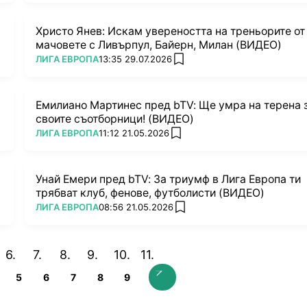
Христо Янев: Искам увереността на треньорите от
мачовете с Ливърпул, Байерн, Милан (ВИДЕО)
ПОВЕЧЕ ОТ
ЛИГА ЕВРОПА
13:35 29.07.2026
add favorites
Емилиано Мартинес пред bTV: Ще умра на терена 
своите съотборници! (ВИДЕО)
ПОВЕЧЕ ОТ
ЛИГА ЕВРОПА
11:12 21.05.2026
add favorites
Унай Емери пред bTV: За триумф в Лига Европа ти
трябват клуб, фенове, футболисти (ВИДЕО)
ПОВЕЧЕ ОТ
ЛИГА ЕВРОПА
08:56 21.05.2026
add favorites
5
6
7
8
9