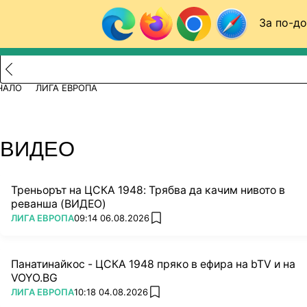
Към съдържанието
За по-до
Търси в сайта
ВИДЕО
ФУТБОЛ (БГ)
ЛИГА ЕВРОПА
Новини
Резултати
Класирания
Отбори
Видео
Назад към ...
ЧАЛО
ЛИГА ЕВРОПА
ВИДЕО
Треньорът на ЦСКА 1948: Трябва да качим нивото в
реванша (ВИДЕО)
ПОВЕЧЕ ОТ
ЛИГА ЕВРОПА
09:14 06.08.2026
add favorites
Панатинайкос - ЦСКА 1948 пряко в ефира на bTV и на
VOYO.BG
ПОВЕЧЕ ОТ
ЛИГА ЕВРОПА
10:18 04.08.2026
add favorites