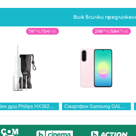
Виж всички предложе
78
99
€
/
154
5
лв.
298
99
€
/
584
78
лв.
Зъбен душ Philips HX3826/31 Sonicare , 250...
Смартфон Samsung GALAXY A27 5G 128/6 LIGHT PINK SM-A276BLIB , 128 GB, 6 GB...