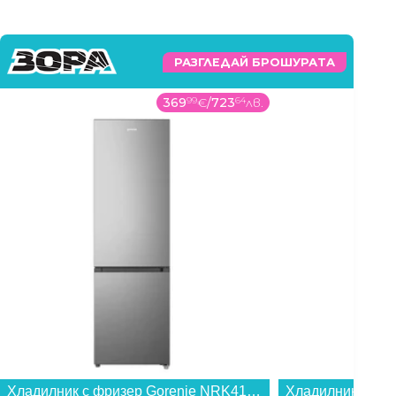
РАЗГЛЕДАЙ БРОШУРАТА
369
99
€
/
723
64
лв.
Хладилник с фризер Gorenje NRK418EES4 , 255 l, E , No Frost , Инокс...