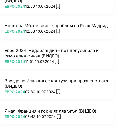
(ВИДЕО)
ПОВЕЧЕ ОТ
ЕВРО 2024
12:50 10.07.2024
add favorites
Носът на Мбапе вече е проблем на Реал Мадрид
ПОВЕЧЕ ОТ
ЕВРО 2024
12:33 10.07.2024
add favorites
Евро 2024: Нидерландия - пет полуфинала и
само един финал (ВИДЕО)
ПОВЕЧЕ ОТ
ЕВРО 2024
11:51 10.07.2024
add favorites
Звезда на Испания се контузи при празненствата
(ВИДЕО)
ПОВЕЧЕ ОТ
ЕВРО 2024
07:30 10.07.2024
add favorites
Ямал, Франция и горният ляв ъгъл (ВИДЕО)
ПОВЕЧЕ ОТ
ЕВРО 2024
06:43 10.07.2024
add favorites