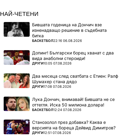
НАЙ-ЧЕТЕНИ
Бившата годеница на Дончич взе
изненадващо решение в съдебната
битка
ПОВЕЧЕ ОТ
БАСКЕТБОЛ
22:16 06.08.2026
Допинг! Български борец хванат с два
вида анаболни стероиди!
ПОВЕЧЕ ОТ
ДРУГИ
10:05 07.08.2026
Два месеца след сватбата с Етиен: Ралф
Шумахер стана дядо
ПОВЕЧЕ ОТ
ДРУГИ
17:08 07.08.2026
Лука Дончич, внимавай! Бившата не се
оттегля. Иска 50 милиона долара!
ПОВЕЧЕ ОТ
БАСКЕТБОЛ
12:24 07.08.2026
Станозолол през добавка? Каква е
версията на бореца Дейвид Димитров?
ПОВЕЧЕ ОТ
ДРУГИ
12:51 07.08.2026