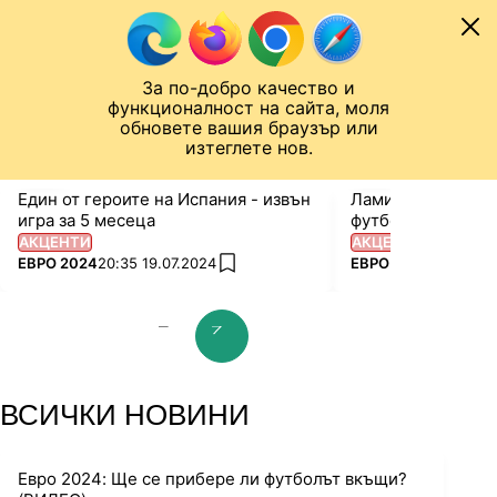
Към съдържанието
МОБИЛ
За по-добро качество и
Шампионска лига
Лига Европа
Лига на Конференциите
функционалност на сайта, моля
ЧАЛО
ЕВРО 2024
обновете вашия браузър или
изтеглете нов.
Един от героите на Испания - извън
Ламин Ямал вече 
игра за 5 месеца
футболист на Ба
АКЦЕНТИ
АКЦЕНТИ
ПОВЕЧЕ ОТ
ПОВЕЧЕ ОТ
ЕВРО 2024
20:35 19.07.2024
ЕВРО 2024
04:02 19
add favorites
prev slide
next slide
ВСИЧКИ НОВИНИ
Евро 2024: Ще се прибере ли футболът вкъщи?