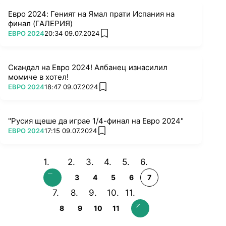
Евро 2024: Геният на Ямал прати Испания на
финал (ГАЛЕРИЯ)
ПОВЕЧЕ ОТ
ЕВРО 2024
20:34 09.07.2024
add favorites
Скандал на Евро 2024! Албанец изнасилил
момиче в хотел!
ПОВЕЧЕ ОТ
ЕВРО 2024
18:47 09.07.2024
add favorites
"Русия щеше да играе 1/4-финал на Евро 2024"
ПОВЕЧЕ ОТ
ЕВРО 2024
17:15 09.07.2024
add favorites
3
4
5
6
7
8
9
10
11