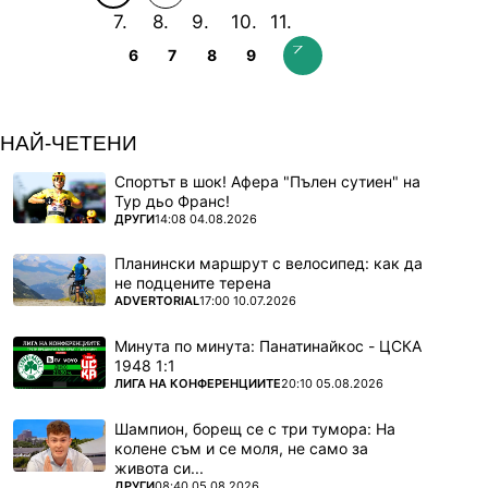
6
7
8
9
НАЙ-ЧЕТЕНИ
Спортът в шок! Афера "Пълен сутиен" на
Тур дьо Франс!
ПОВЕЧЕ ОТ
ДРУГИ
14:08 04.08.2026
Планински маршрут с велосипед: как да
не подцените терена
ПОВЕЧЕ ОТ
ADVERTORIAL
17:00 10.07.2026
Минута по минута: Панатинайкос - ЦСКА
1948 1:1
ПОВЕЧЕ ОТ
ЛИГА НА КОНФЕРЕНЦИИТЕ
20:10 05.08.2026
Шампион, борещ се с три тумора: На
колене съм и се моля, не само за
живота си...
ПОВЕЧЕ ОТ
ДРУГИ
08:40 05.08.2026