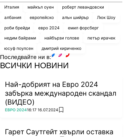
Италия
майкъл оуен
роберт левандовски
Евро 2020 също влиза в историята на
албания
европейско
алън шийрър
Люк Шоу
шампионатите на Стария континент. Паметно
роби брейди
евро 2024
емил форсберг
си остава то за футболиста на Швеция Емил
Форсберг. В последния мач на неговия тим в
недим байрами
найбързи голове
петър ирачек
първата фаза на турнира полузащитникът е
юсуф поулсен
дмитрий кириченко
точен 1.22 мин. след първия съдийски сигнал,
Последвайте ни в:
за да му даде аванс срещу Полша. Всъщност,
facebook
instagram
youtube
ВСИЧКИ НОВИНИ
бившият играч на Лайпциг се превръща в
един от голмайсторите в драматичен двубой,
завършил с успех на шведите с 3:2 и пратил ги
Най-добрият на Евро 2024
в следващия етап.
забърка международен скандал
(ВИДЕО)
ПОВЕЧЕ ОТ
ЕВРО 2024
16:17 16.07.2024
add favorites
Гарет Саутгейт хвърли оставка