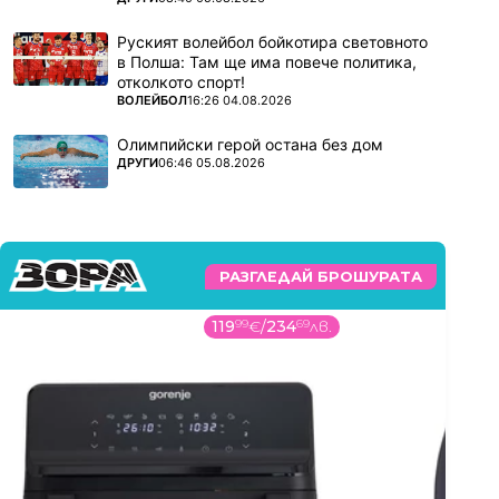
Руският волейбол бойкотира световното
в Полша: Там ще има повече политика,
отколкото спорт!
ПОВЕЧЕ ОТ
ВОЛЕЙБОЛ
16:26 04.08.2026
Олимпийски герой остана без дом
ПОВЕЧЕ ОТ
ДРУГИ
06:46 05.08.2026
РАЗГЛЕДАЙ БРОШУРАТА
119
99
€
/
234
69
лв.