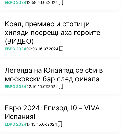
ПОВЕЧЕ ОТ
ЕВРО 2024
12:59 16.07.2024
add favorites
Крал, премиер и стотици
хиляди посрещнаха героите
Снимка: Getty Images
(ВИДЕО)
ПОВЕЧЕ ОТ
ЕВРО 2024
00:03 16.07.2024
add favorites
Легенда на Юнайтед се сби в
4. Юсуф Поулсен (Дания)
московски бар след финала
На старта на участието си на предишното
ПОВЕЧЕ ОТ
ЕВРО 2024
22:16 15.07.2024
add favorites
eвропейско първенство Дания губи с 0:1 от
Финландия, след като остава без звездата си
Евро 2024: Епизод 10 – VIVA
Кристиан Ериксен, който колабира на терена и
Испания!
претърпява сърдечен арест.
Датчаните са решени да се борят за мястото
ПОВЕЧЕ ОТ
ЕВРО 2024
17:15 15.07.2024
add favorites
си в елиминациите, а това си проличава още в