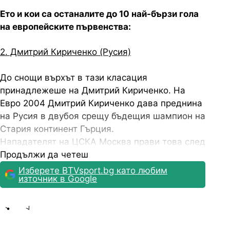
Ето и кои са останалите до 10 най-бързи гола
на европейските първенства:
2. Дмитрий Кириченко (Русия)
До снощи върхът в тази класация
принадлежеше на Дмитрий Кириченко. На
Евро 2004 Дмитрий Кириченко дава преднина
на Русия в двубоя срещу бъдещия шампион на
Стария континент Гърция.
Нападателят на ЦСКА Москва прави това след
само 67 секунди на терена, като в крайна
Продължи да четеш
сметка неговият тим побеждава с 2:1, въпреки
Изберете BTVsport.bg като любим
източник в Google
че отпада в края на груповата фаза и не
успява да се класира за елиминациите на
надпреварата.
Share
save
3. Емил Форсберг (Швеция)