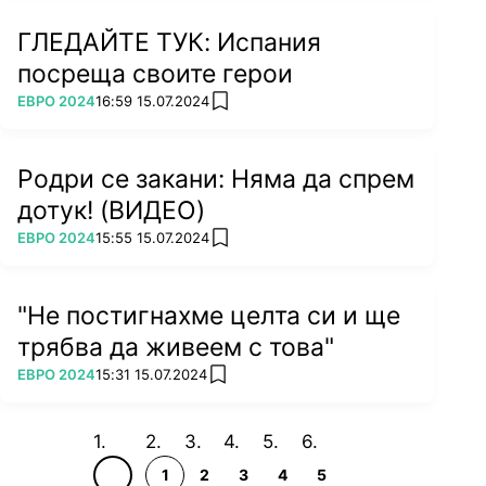
следващия им двубоя срещу Белгия. Юсуф
ГЛЕДАЙТЕ ТУК: Испания
Поулсен открива резултата в него след
хладнокръвно изпълнение 1.39 мин. след
посреща своите герои
началото му. Все пак отборът на Роберто
ПОВЕЧЕ ОТ
ЕВРО 2024
16:59 15.07.2024
add favorites
Мартинес стига до 2:1 в своя полза.
Родри се закани: Няма да спрем
дотук! (ВИДЕО)
ПОВЕЧЕ ОТ
ЕВРО 2024
15:55 15.07.2024
add favorites
"Не постигнахме целта си и ще
трябва да живеем с това"
ПОВЕЧЕ ОТ
ЕВРО 2024
15:31 15.07.2024
add favorites
1
2
3
4
5