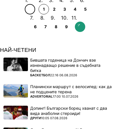
1
2
3
4
5
6
7
8
9
НАЙ-ЧЕТЕНИ
Бившата годеница на Дончич взе
изненадващо решение в съдебната
битка
ПОВЕЧЕ ОТ
БАСКЕТБОЛ
22:16 06.08.2026
Планински маршрут с велосипед: как да
не подцените терена
ПОВЕЧЕ ОТ
ADVERTORIAL
17:00 10.07.2026
Допинг! Български борец хванат с два
вида анаболни стероиди!
ПОВЕЧЕ ОТ
ДРУГИ
10:05 07.08.2026