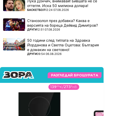
Лука Дончич, внимавай! Бившата не се
оттегля. Иска 50 милиона долара!
ПОВЕЧЕ ОТ
БАСКЕТБОЛ
12:24 07.08.2026
Станозолол през добавка? Каква е
версията на бореца Дейвид Димитров?
ПОВЕЧЕ ОТ
ДРУГИ
12:51 07.08.2026
50 години след титлата на Здравка
Йорданова и Светла Оцетова: България
е домакин на световно!
ПОВЕЧЕ ОТ
ДРУГИ
09:54 06.08.2026
РАЗГЛЕДАЙ БРОШУРАТА
139
99
€
/
273
8
лв.