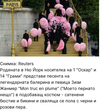
Снимка: Reuters
Родената в Ню Йорк носителка на 1 "Оскар" и
14 "Грами" представи песента на
легендарната балерина и певица Зизи
Жанмер "Mon truc en plume" ("Моето пернато
нещо") в подобаващ костюм - сатенени
бюстие и бикини и сваляща се пола с черни и
розови пера.