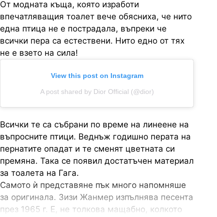
От модната къща, която изработи
впечатляващия тоалет вече обясниха, че нито
една птица не е пострадала, въпреки че
всички пера са естествени. Нито едно от тях
не е взето на сила!
View this post on Instagram
A post shared by Dior Official (@dior)
Всички те са събрани по време на линеене на
въпросните птици. Веднъж годишно перата на
пернатите опадат и те сменят цветната си
премяна. Така се появил достатъчен материал
за тоалета на Гага.
Самото ѝ представяне пък много напомняше
за оригинала. Зизи Жанмер изпълнява песента
през 1965 г. Е, не толкова мащабно, колкото