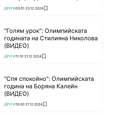
ПОВЕЧЕ ОТ
ДРУГИ
03:51 23.12.2024
add favorites
"Голям урок": Олимпийската
годината на Стилияна Николова
(ВИДЕО)
ПОВЕЧЕ ОТ
ДРУГИ
11:31 21.12.2024
add favorites
"Спя спокойно": Олимпийската
година на Боряна Калейн
(ВИДЕО)
ПОВЕЧЕ ОТ
ДРУГИ
10:50 21.12.2024
add favorites