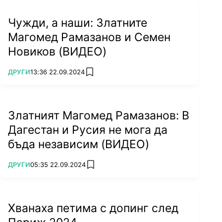
Чужди, а наши: Златните
Магомед Рамазанов и Семен
Новиков (ВИДЕО)
ПОВЕЧЕ ОТ
ДРУГИ
13:36 22.09.2024
add favorites
Златният Магомед Рамазанов: В
Дагестан и Русия не мога да
бъда независим (ВИДЕО)
ПОВЕЧЕ ОТ
ДРУГИ
05:35 22.09.2024
add favorites
Хванаха петима с допинг след