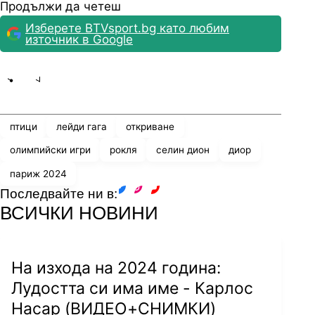
Гага около Сена, но определено препратката е
Продължи да четеш
ясна!
Изберете BTVsport.bg като любим
източник в Google
Share
save
птици
лейди гага
откриване
олимпийски игри
рокля
селин дион
диор
париж 2024
Последвайте ни в:
facebook
instagram
youtube
ВСИЧКИ НОВИНИ
На изхода на 2024 година:
Лудостта си има име - Карлос
Насар (ВИДЕО+СНИМКИ)