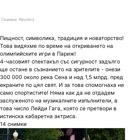
костюма ѝ, обясниха ситуацията
Снимка: Reuters
Пищност, символика, традиция и новаторство!
Това видяхме по време на откриването на
олимпийските игри в Париж!
4-часовият спектакъл със сигурност задълго
ще остане в съзнанието на зрителите - онези
300 000 около река Сена и над 1,5 млрд. пред
екраните по цял свят. И за това спомогнаха не
само спортистите! Няма как да не отдадем
заслуженото на музикалните изпълнители, в
това число Лейди Гага, която се претвори в
истинска кабаретна актриса.
14 снимки