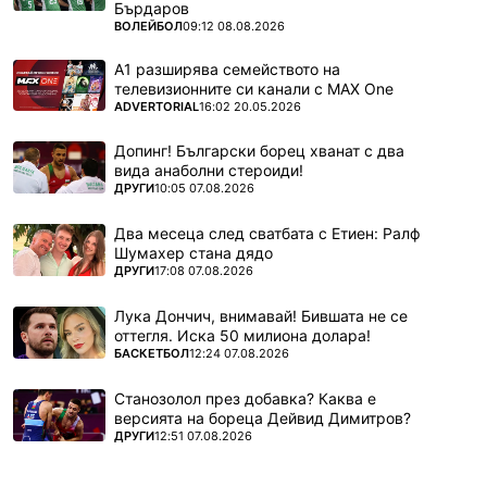
Бърдаров
ПОВЕЧЕ ОТ
ВОЛЕЙБОЛ
09:12 08.08.2026
А1 разширява семейството на
телевизионните си канали с MAX One
ПОВЕЧЕ ОТ
ADVERTORIAL
16:02 20.05.2026
Допинг! Български борец хванат с два
вида анаболни стероиди!
ПОВЕЧЕ ОТ
ДРУГИ
10:05 07.08.2026
Два месеца след сватбата с Етиен: Ралф
Шумахер стана дядо
ПОВЕЧЕ ОТ
ДРУГИ
17:08 07.08.2026
Лука Дончич, внимавай! Бившата не се
оттегля. Иска 50 милиона долара!
ПОВЕЧЕ ОТ
БАСКЕТБОЛ
12:24 07.08.2026
Станозолол през добавка? Каква е
версията на бореца Дейвид Димитров?
ПОВЕЧЕ ОТ
ДРУГИ
12:51 07.08.2026