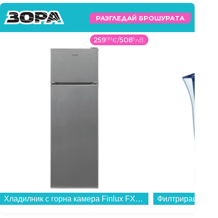
РАЗГЛЕДАЙ БРОШУРАТА
259
99
€
/
508
5
лв.
Хладилник с горна камера Finlux FXRA 28350 IXE , 243 l, E , Инокс , Статична...