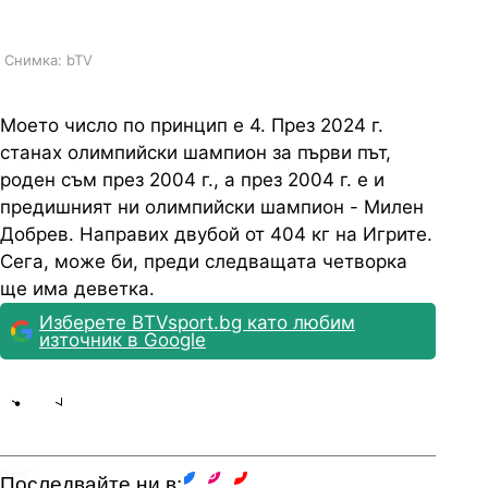
Снимка: bTV
Моето число по принцип е 4. През 2024 г.
станах олимпийски шампион за първи път,
роден съм през 2004 г., а през 2004 г. е и
предишният ни олимпийски шампион - Милен
Добрев. Направих двубой от 404 кг на Игрите.
Сега, може би, преди следващата четворка
ще има деветка.
Изберете BTVsport.bg като любим
източник в Google
Share
save
Последвайте ни в: