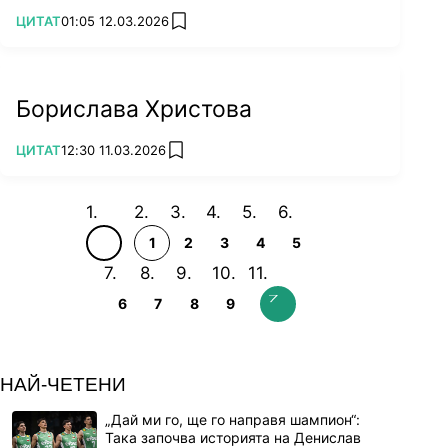
ПОВЕЧЕ ОТ
ЦИТАТ
01:05 12.03.2026
add favorites
Борислава Христова
ПОВЕЧЕ ОТ
ЦИТАТ
12:30 11.03.2026
add favorites
1
2
3
4
5
6
7
8
9
НАЙ-ЧЕТЕНИ
„Дай ми го, ще го направя шампион“:
Така започва историята на Денислав