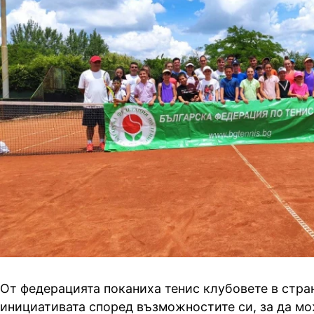
От федерацията поканиха тенис клубовете в стра
инициативата според възможностите си, за да м