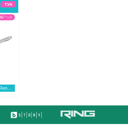
ТУК
86
04
лв.
2428
00
€
/
4748
76
лв.
52
99
Тиган Tefal C4240743 Renew+ 30cm...
Смартфон Apple iPhone 17 Pro Max 2TB Deep Blue mg014 , 12 GB, 2000 GB...