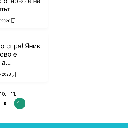
о отново е на
път
7.2026
add favorites
го спря! Яник
ово е
на
ън"
7.2026
add favorites
9