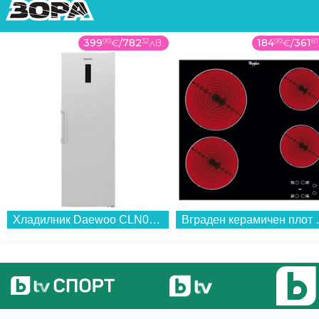
399
99
€
/
782
32
лв.
184
99
€
/
361
81
Хладилник Daewoo CLN0375EWPA0-EU , 390 l, E , Бял...
Вграден керамичен п