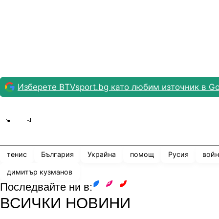
Изберете BTVsport.bg като любим източник в Go
Share
save
тенис
България
Украйна
помощ
Русия
войн
димитър кузманов
Последвайте ни в:
facebook
instagram
youtube
ВСИЧКИ НОВИНИ