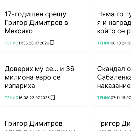
17-годишен срещу
Няма го т
Григор Димитров в
я и наград
Мексико
който се 
легендат
ПОВЕЧЕ ОТ
ПОВЕЧЕ ОТ
ТЕНИС
11:35 26.07.2026
ТЕНИС
08:10 24.0
add favorites
Доверих му се... и 36
Скандал 
милиона евро се
Сабаленка
изпариха
наказание
посещение
ПОВЕЧЕ ОТ
ПОВЕЧЕ ОТ
ТЕНИС
16:08 22.07.2026
ТЕНИС
07:11 16.0
add favorites
Беларус
Григор Димитров
Григор Ди