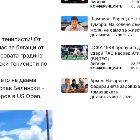
ПОВЕЧЕ ОТ
ЛИГА НА
20:1
КОНФЕРЕНЦИИТЕ
05.0
Шампион, борещ се с 
тумора: На колене съм
моля, не само за живот
ПОВЕЧЕ ОТ
ДРУГИ
08:40 05.08.2026
 тенисисти! От
ас за бягащи от
ЦСКА 1948 пропусна 
удари ПАО насред Ати
исовата градина
(ВИДЕО)
ски тенисисти по
ПОВЕЧЕ ОТ
ЛИГА НА
23:2
КОНФЕРЕНЦИИТЕ
05.0
ето на двама
Армен Назарян и
федерацията заровиха
слав Белински -
томахавката
ров в US Open.
ПОВЕЧЕ ОТ
ДРУГИ
14:26 05.08.2026