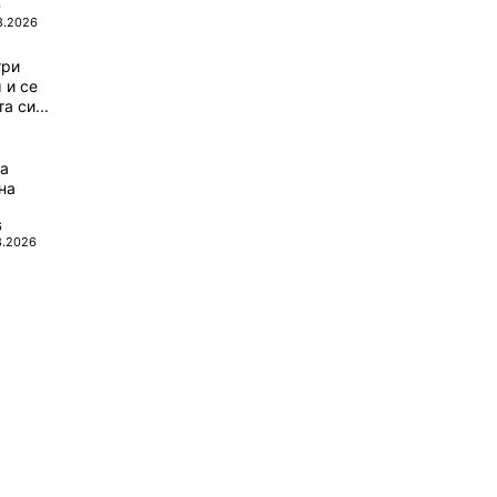
0
8.2026
три
 и се
а си...
да
на
6
8.2026