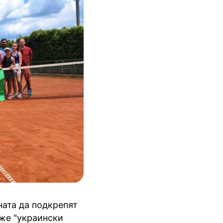
ната да подкрепят
оже "украински