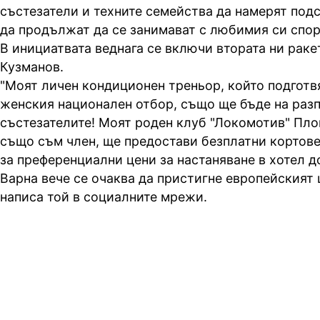
състезатели и техните семейства да намерят под
да продължат да се занимават с любимия си спор
В инициатвата веднага се включи втората ни рак
Кузманов.
"Моят личен кондиционен треньор, който подготв
женския национален отбор, също ще бъде на раз
състезателите! Моят роден клуб "Локомотив" Пло
също съм член, ще предостави безплатни кортове
за преференциални цени за настаняване в хотел д
Варна вече се очаква да пристигне европейският ш
написа той в социалните мрежи.