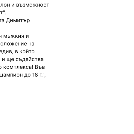
слон и възможност
т".
ета Димитър
я мъжкия и
положение на
вдив, в който
 и ще съдейства
о комплекса! Във
ампион до 18 г.",