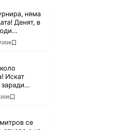
урнира, няма
ата! Денят, в
роди
а Джокович
7.2026
add favorites
около
! Искат
 заради
то ѝ в
7.2026
add favorites
митров се