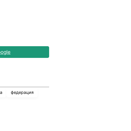
ogle
а
федерация