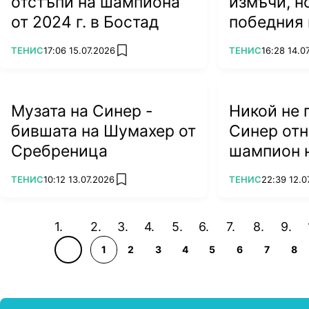
отстъпи на шампиона
измъчи, н
от 2024 г. в Бостад
победния 
ПОВЕЧЕ ОТ
ПОВЕЧЕ ОТ
ТЕНИС
17:06 15.07.2026
ТЕНИС
16:28 14.0
add favorites
Музата на Синер -
Никой не 
бившата на Шумахер от
Синер отн
Сребреница
шампион 
"Уимбълд
ПОВЕЧЕ ОТ
ПОВЕЧЕ ОТ
ТЕНИС
10:12 13.07.2026
ТЕНИС
22:39 12.0
add favorites
1
2
3
4
5
6
7
8