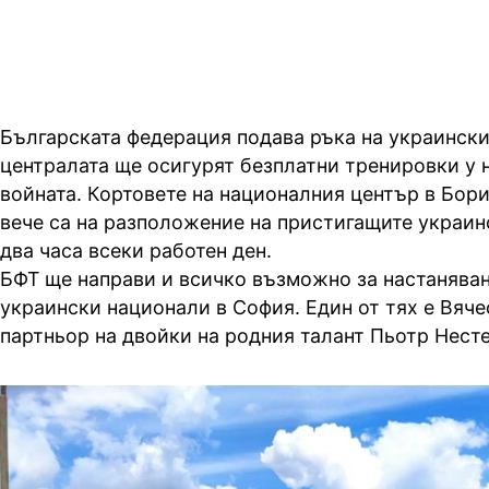
Българската федерация подава ръка на украински
централата ще осигурят безплатни тренировки у н
войната. Кортовете на националния център в Бор
вече са на разположение на пристигащите украин
два часа всеки работен ден.
БФТ ще направи и всичко възможно за настаняван
украински национали в София. Един от тях е Вяче
партньор на двойки на родния талант Пьотр Несте