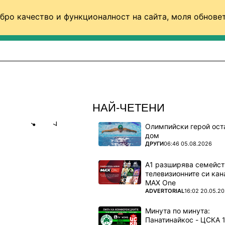
бро качество и функционалност на сайта, моля обновет
ФУТБОЛ (СВЯТ)
БАСКЕТБОЛ
ВОЛЕЙБОЛ
НАЙ-ЧЕТЕНИ
Олимпийски герой ост
Share
save
дом
ПОВЕЧЕ ОТ
ДРУГИ
06:46 05.08.2026
АВА РЪКА
А1 разширява семейст
телевизионните си кан
MAX One
ПОВЕЧЕ ОТ
ADVERTORIAL
16:02 20.05.2
и у нас за
Минута по минута: