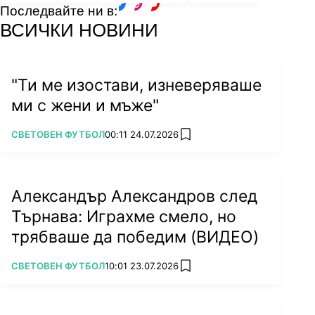
Последвайте ни в:
facebook
instagram
youtube
ВСИЧКИ НОВИНИ
"Ти ме изостави, изневеряваше
ми с жени и мъже"
ПОВЕЧЕ ОТ
СВЕТОВЕН ФУТБОЛ
00:11 24.07.2026
add favorites
Александър Александров след
Търнава: Играхме смело, но
трябваше да победим (ВИДЕО)
ПОВЕЧЕ ОТ
СВЕТОВЕН ФУТБОЛ
10:01 23.07.2026
add favorites