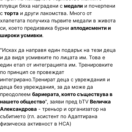
плувци бяха наградени с
медали
и почерпени
с
торта
и други лакомства. Много от
хлапетата получиха първите медали в живота
си, което предизвика бурни
аплодисменти и
широки усмивки
.
"Исках да направя един подарък на тези деца
и да видя усмивките по лицата им. Това е
един етап от интеграцията им. Тренировките
по принцип се провеждат
интегрирано.Тренират деца с увреждания и
деца без увреждания, за да може да
преодолеем
бариерата, която съществува в
нашето общество
", заяви пред bTV
Величка
Александрова
- треньор и организатор на
събитието (гл. асистент по Адаптирана
физическа активност в НСА)