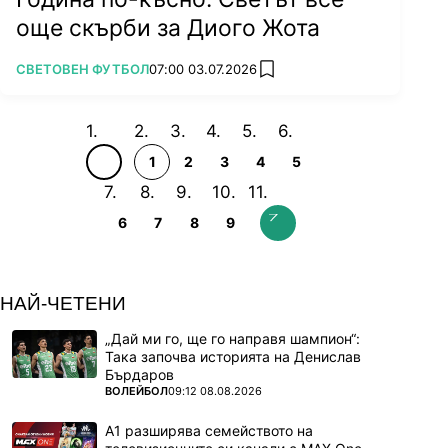
още скърби за Диого Жота
ПОВЕЧЕ ОТ
СВЕТОВЕН ФУТБОЛ
07:00 03.07.2026
add favorites
1
2
3
4
5
6
7
8
9
НАЙ-ЧЕТЕНИ
„Дай ми го, ще го направя шампион“:
Така започва историята на Денислав
Бърдаров
ПОВЕЧЕ ОТ
ВОЛЕЙБОЛ
09:12 08.08.2026
А1 разширява семейството на