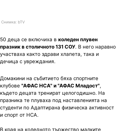
увреждания
Снимка: bTV
50 деца се включиха в
коледен плувен
празник в столичното 131 СОУ
. В него наравно
участваха както здрави хлапета, така и
дечица с увреждания.
Домакини на събитието бяха спортните
клубове
"АФАС НСА" и "АФАС Младост"
,
където децата тренират целогодишно. На
празника те плуваха под наставленията на
студенти по Адаптирана физическа активност
и спорт от НСА.
В края на коледното тържество малките