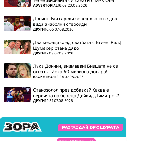
телевизионните си канали с MAX One
ПОВЕЧЕ ОТ
ADVERTORIAL
16:02 20.05.2026
Допинг! Български борец хванат с два
вида анаболни стероиди!
ПОВЕЧЕ ОТ
ДРУГИ
10:05 07.08.2026
Два месеца след сватбата с Етиен: Ралф
Шумахер стана дядо
ПОВЕЧЕ ОТ
ДРУГИ
17:08 07.08.2026
Лука Дончич, внимавай! Бившата не се
оттегля. Иска 50 милиона долара!
ПОВЕЧЕ ОТ
БАСКЕТБОЛ
12:24 07.08.2026
Станозолол през добавка? Каква е
версията на бореца Дейвид Димитров?
ПОВЕЧЕ ОТ
ДРУГИ
12:51 07.08.2026
РАЗГЛЕДАЙ БРОШУРАТА
99
38