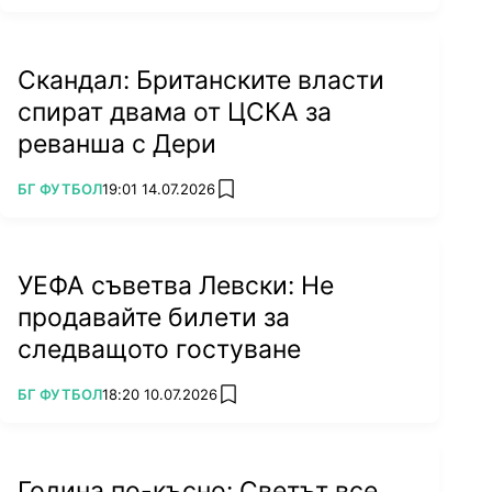
Скандал: Британските власти
спират двама от ЦСКА за
реванша с Дери
ПОВЕЧЕ ОТ
БГ ФУТБОЛ
19:01 14.07.2026
add favorites
УЕФА съветва Левски: Не
продавайте билети за
следващото гостуване
ПОВЕЧЕ ОТ
БГ ФУТБОЛ
18:20 10.07.2026
add favorites
Година по-късно: Светът все