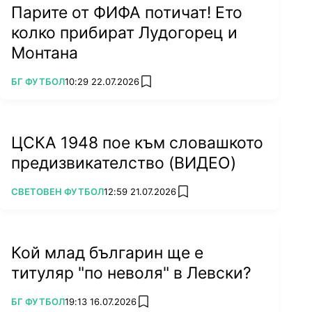
Парите от ФИФА потичат! Ето
колко прибират Лудогорец и
Монтана
ПОВЕЧЕ ОТ
БГ ФУТБОЛ
10:29 22.07.2026
add favorites
ЦСКА 1948 пое към словашкото
предизвикателство (ВИДЕО)
ПОВЕЧЕ ОТ
СВЕТОВЕН ФУТБОЛ
12:59 21.07.2026
add favorites
Кой млад българин ще е
титуляр "по неволя" в Левски?
ПОВЕЧЕ ОТ
БГ ФУТБОЛ
19:13 16.07.2026
add favorites