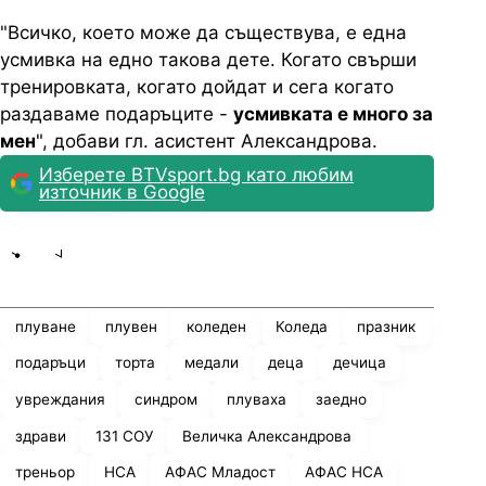
"Всичко, което може да съществува, е една
усмивка на едно такова дете. Когато свърши
тренировката, когато дойдат и сега когато
раздаваме подаръците -
усмивката е много за
мен
", добави гл. асистент Александрова.
Изберете BTVsport.bg като любим
източник в Google
Share
save
плуване
плувен
коледен
Коледа
празник
подаръци
торта
медали
деца
дечица
увреждания
синдром
плуваха
заедно
здрави
131 СОУ
Величка Александрова
треньор
НСА
АФАС Младост
АФАС НСА