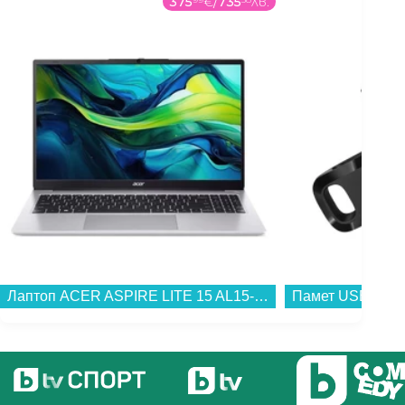
375
€
/
735
лв.
Лаптоп ACER ASPIRE LITE 15 AL15-41P-R4NT NX.J98EX.00A , 15.60 , 16 , 512GB SSD , AMD Radeon Graphics , AMD Ryzen 3 5300U QUAD CORE , Без OS...