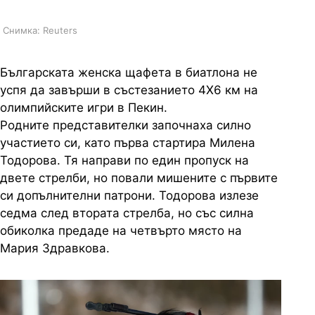
Снимка: Reuters
Българската женска щафета в биатлона не
успя да завърши в състезанието 4Х6 км на
олимпийските игри в Пекин.
Родните представителки започнаха силно
участието си, като първа стартира Милена
Тодорова. Тя направи по един пропуск на
двете стрелби, но повали мишените с първите
си допълнителни патрони. Тодорова излезе
седма след втората стрелба, но със силна
обиколка предаде на четвърто място на
Мария Здравкова.