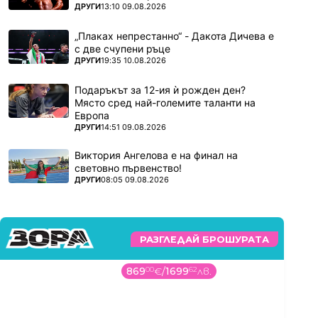
ПОВЕЧЕ ОТ
ДРУГИ
13:10 09.08.2026
„Плаках непрестанно“ - Дакота Дичева е
с две счупени ръце
ПОВЕЧЕ ОТ
ДРУГИ
19:35 10.08.2026
Подаръкът за 12-ия ѝ рожден ден?
Място сред най-големите таланти на
Европа
ПОВЕЧЕ ОТ
ДРУГИ
14:51 09.08.2026
Виктория Ангелова е на финал на
световно първенство!
ПОВЕЧЕ ОТ
ДРУГИ
08:05 09.08.2026
РАЗГЛЕДАЙ БРОШУРАТА
869
00
€
/
1699
62
лв.