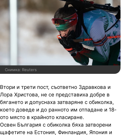
Снимка: Reuters
Втори и трети пост, съответно Здравкова и
Лора Христова, не се представиха добре в
бягането и допуснаха затваряне с обиколка,
което доведе и до ранното им отпадане и 18-
ото място в крайното класиране.
Освен България с обиколка бяха затворени
щафетите на Естония, Финландия, Япония и