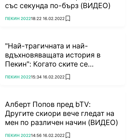
със секунда по-бърз (ВИДЕО)
ПОВЕЧЕ ОТ
ПЕКИН 2022
18:22 16.02.2022
add favorites
"Най-трагичната и най-
вдъхновяващата история в
Пекин": Когато ските се
предават с... трансплантация
ПОВЕЧЕ ОТ
ПЕКИН 2022
15:34 16.02.2022
add favorites
Алберт Попов пред bTV:
Другите скиори вече гледат на
мен по различен начин (ВИДЕО)
ПОВЕЧЕ ОТ
ПЕКИН 2022
14:56 16.02.2022
add favorites