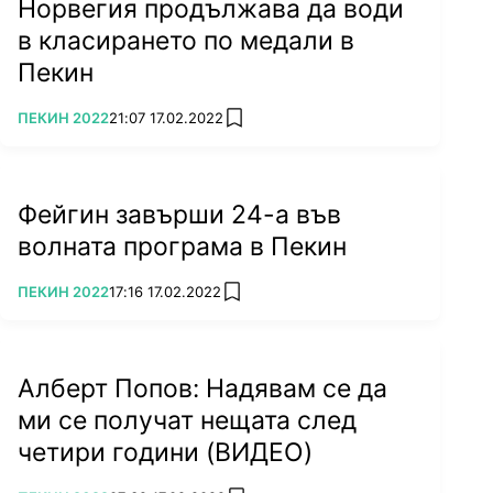
Норвегия продължава да води
в класирането по медали в
Пекин
ПОВЕЧЕ ОТ
ПЕКИН 2022
21:07 17.02.2022
add favorites
Фейгин завърши 24-а във
волната програма в Пекин
ПОВЕЧЕ ОТ
ПЕКИН 2022
17:16 17.02.2022
add favorites
Алберт Попов: Надявам се да
ми се получат нещата след
четири години (ВИДЕО)