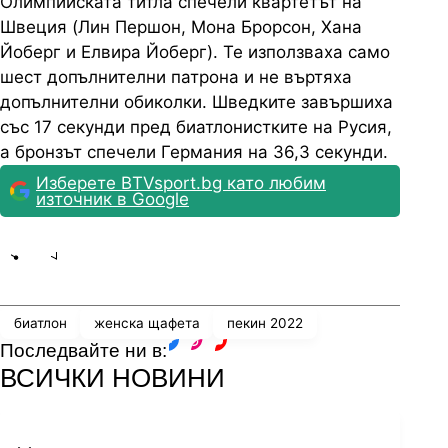
Олимпийската титла спечели квартетът на
Швеция (Лин Першон, Мона Брорсон, Хана
Йоберг и Елвира Йоберг). Те използваха само
шест допълнителни патрона и не въртяха
допълнителни обиколки. Шведките завършиха
със 17 секунди пред биатлонистките на Русия,
а бронзът спечели Германия на 36,3 секунди.
Изберете BTVsport.bg като любим
източник в Google
Share
save
биатлон
женска щафета
пекин 2022
Последвайте ни в:
facebook
instagram
youtube
ВСИЧКИ НОВИНИ