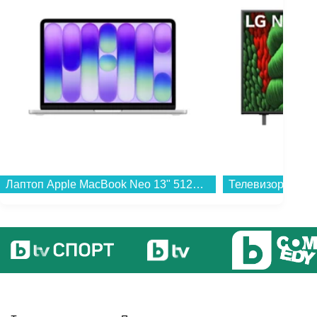
Лаптоп Apple MacBook Neo 13" 512GB Silver mhfc4 , 13.00 , 512 , 8 , Apple A18 Pro 5 Core GPU , Apple A18 Pro 6 Core , Mac OS...