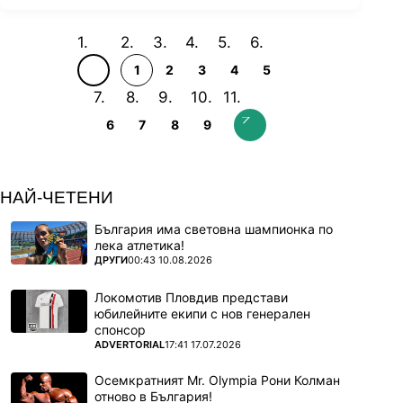
1
2
3
4
5
6
7
8
9
НАЙ-ЧЕТЕНИ
България има световна шампионка по
лека атлетика!
ПОВЕЧЕ ОТ
ДРУГИ
00:43 10.08.2026
Локомотив Пловдив представи
юбилейните екипи с нов генерален
спонсор
ПОВЕЧЕ ОТ
ADVERTORIAL
17:41 17.07.2026
Осемкратният Mr. Olympia Рони Колман
отново в България!