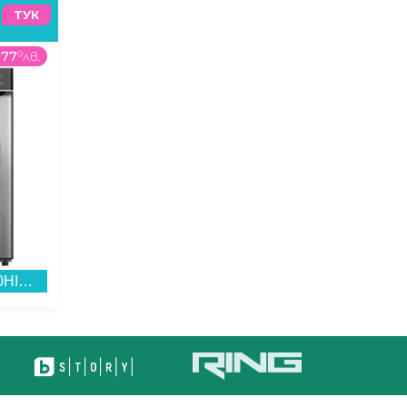
ТУК
977
9
лв.
1688
00
€
/
3301
45
лв.
Сушилня Finlux TDF10HIGH14END , 10 kg, E , Inox...
Смартфон Apple iPhone 17 Pro Max 512GB Deep Blue mfyu4 , 12 GB, 512 GB...