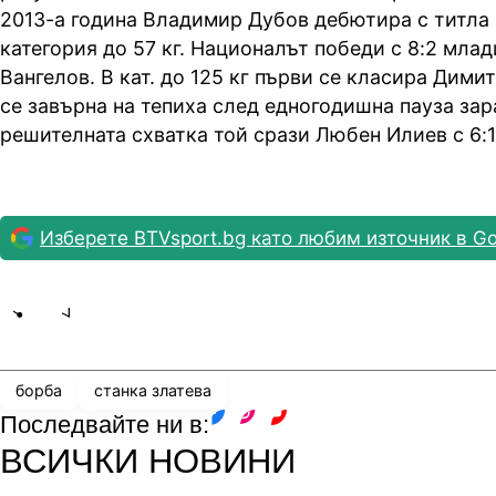
2013-а година Владимир Дубов дебютира с титла в
категория до 57 кг. Националът победи с 8:2 млад
Вангелов. В кат. до 125 кг първи се класира Дими
се завърна на тепиха след едногодишна пауза зар
решителната схватка той срази Любен Илиев с 6:1
Изберете BTVsport.bg като любим източник в Go
Share
save
борба
станка златева
Последвайте ни в:
facebook
instagram
youtube
ВСИЧКИ НОВИНИ