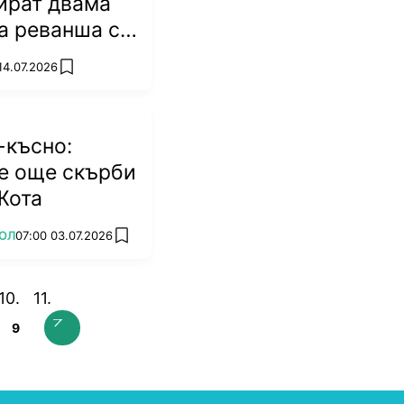
ират двама
а реванша с
14.07.2026
add favorites
-късно:
е още скърби
Жота
ОЛ
07:00 03.07.2026
add favorites
9