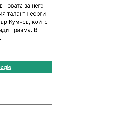
 новата за него
ия талант Георги
тър Кумчев, който
ади травма. В
.
ogle