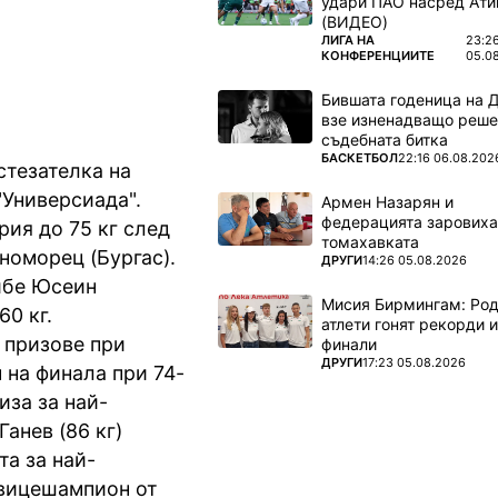
удари ПАО насред Ати
(ВИДЕО)
ПОВЕЧЕ ОТ
ЛИГА НА
23:2
КОНФЕРЕНЦИИТЕ
05.0
Бившата годеница на 
взе изненадващо реше
съдебната битка
ПОВЕЧЕ ОТ
БАСКЕТБОЛ
22:16 06.08.202
стезателка на
"Универсиада".
Армен Назарян и
федерацията заровиха
рия до 75 кг след
томахавката
номорец (Бургас).
ПОВЕЧЕ ОТ
ДРУГИ
14:26 05.08.2026
айбе Юсеин
Мисия Бирмингам: Род
60 кг.
атлети гонят рекорди и
 призове при
финали
ПОВЕЧЕ ОТ
ДРУГИ
17:23 05.08.2026
 на финала при 74-
иза за най-
анев (86 кг)
та за най-
 вицешампион от