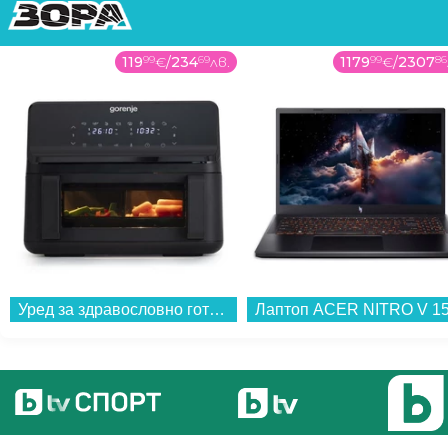
119
99
€
/
234
69
лв.
1179
99
€
/
2307
86
Уред за здравословно готвене Gorenje AF2700BP...