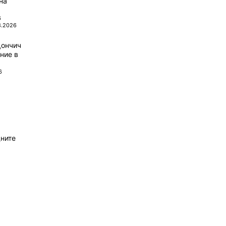
на
6
8.2026
Дончич
ние в
6
ните