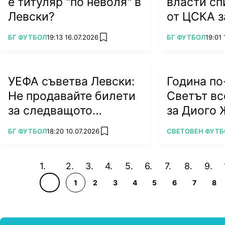
е титуляр "по неволя" в
власти сп
Левски?
от ЦСКА з
Дери
ПОВЕЧЕ ОТ
ПОВЕЧЕ ОТ
БГ ФУТБОЛ
19:13 16.07.2026
БГ ФУТБОЛ
19:01 
add favorites
УЕФА съветва Левски:
Година по
Не продавайте билети
Светът вс
за следващото
за Диого 
гостуване
ПОВЕЧЕ ОТ
ПОВЕЧЕ ОТ
БГ ФУТБОЛ
18:20 10.07.2026
СВЕТОВЕН ФУТБ
add favorites
1
2
3
4
5
6
7
8