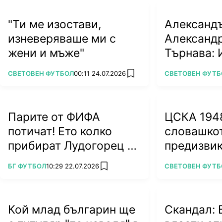
"Ти ме изостави,
Александ
изневеряваше ми с
Александ
жени и мъже"
Търнава: 
смело, но
ПОВЕЧЕ ОТ
ПОВЕЧЕ ОТ
СВЕТОВЕН ФУТБОЛ
00:11 24.07.2026
СВЕТОВЕН ФУТБ
add favorites
победим 
Парите от ФИФА
ЦСКА 194
потичат! Ето колко
словашко
прибират Лудогорец и
предизви
Монтана
(ВИДЕО)
ПОВЕЧЕ ОТ
ПОВЕЧЕ ОТ
БГ ФУТБОЛ
10:29 22.07.2026
СВЕТОВЕН ФУТБ
add favorites
Кой млад българин ще
Скандал: 