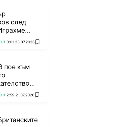
ър
ров след
Играхме
 трябваше да
ОЛ
10:01 23.07.2026
add favorites
(ВИДЕО)
8 пое към
то
кателство
ОЛ
12:59 21.07.2026
add favorites
Британските