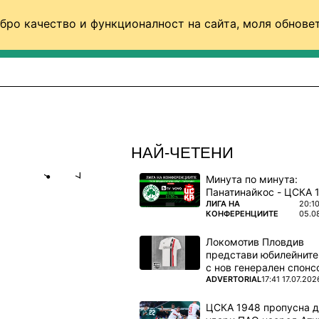
бро качество и функционалност на сайта, моля обновет
ФУТБОЛ (СВЯТ)
БАСКЕТБОЛ
ВОЛЕЙБОЛ
НАЙ-ЧЕТЕНИ
Минута по минута:
Share
save
ПОВЕЧЕ ОТ
ЛИГА НА
20:1
КОНФЕРЕНЦИИТЕ
05.0
Й-
Локомотив Пловдив
ДП ПО
представи юбилейните
с нов генерален спонс
ПОВЕЧЕ ОТ
ADVERTORIAL
17:41 17.07.202
също
ЦСКА 1948 пропусна 