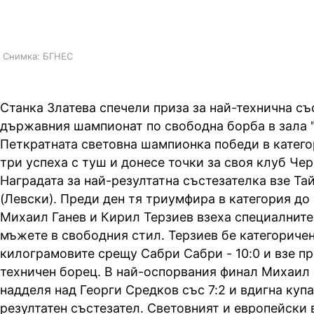
получиха награди
Снимка: БГНЕС
Станка Златева спечели приза за най-технична съ
държавния шампионат по свободна борба в зала 
Петкратната световна шампионка победи в катего
три успеха с туш и донесе точки за своя клуб Чер
Наградата за най-резултатна състезателка взе Т
(Левски). Преди ден тя триумфира в категория до 
Михаил Ганев и Кирил Терзиев взеха специалните
мъжете в свободния стил. Терзиев бе категоричен
килограмовите срещу Сабри Сабри - 10:0 и взе пр
техничен борец. В най-оспорвания финал Михаил Г
надделя над Георги Средков със 7:2 и вдигна купа
резултатен състезател. Световният и европейски