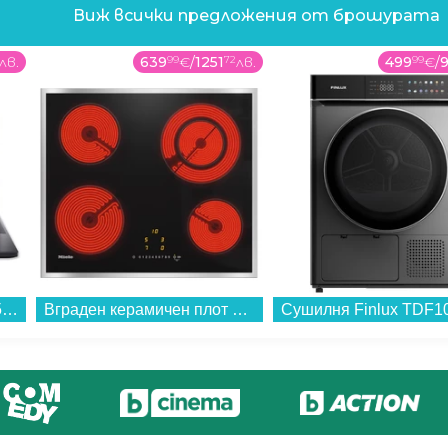
Виж всички предложения от брошурата
лв.
639
99
€
/
1251
72
лв.
499
99
€
/
Лаптоп ACER NITRO V 15 ANV15-52-90WJ NH.QZ7EX.008 , 1000GB SSD , 15.60 , 16 , Intel Core i9-13900H (14 cores) , NVIDIA GeForce RTX 5050 8GB GDDR7 , Без OS...
Вграден керамичен плот MIELE KM 6520 FR , Електрически...