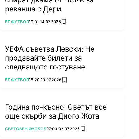
реванша с Дери
ПОВЕЧЕ ОТ
БГ ФУТБОЛ
19:01 14.07.2026
add favorites
УЕФА съветва Левски: Не
продавайте билети за
следващото гостуване
ПОВЕЧЕ ОТ
БГ ФУТБОЛ
18:20 10.07.2026
add favorites
Година по-късно: Светът все
още скърби за Диого Жота
ПОВЕЧЕ ОТ
СВЕТОВЕН ФУТБОЛ
07:00 03.07.2026
add favorites