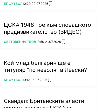
ПОВЕЧЕ ОТ
БГ ФУТБОЛ
10:29 22.07.2026
add favorites
ЦСКА 1948 пое към словашкото
предизвикателство (ВИДЕО)
ПОВЕЧЕ ОТ
СВЕТОВЕН ФУТБОЛ
12:59 21.07.2026
add favorites
Кой млад българин ще е
титуляр "по неволя" в Левски?
ПОВЕЧЕ ОТ
БГ ФУТБОЛ
19:13 16.07.2026
add favorites
Скандал: Британските власти
спират двама от ЦСКА за