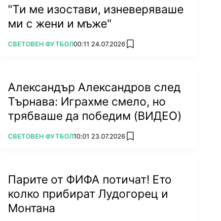
"Ти ме изостави, изневеряваше
ми с жени и мъже"
ПОВЕЧЕ ОТ
СВЕТОВЕН ФУТБОЛ
00:11 24.07.2026
add favorites
Александър Александров след
Търнава: Играхме смело, но
трябваше да победим (ВИДЕО)
ПОВЕЧЕ ОТ
СВЕТОВЕН ФУТБОЛ
10:01 23.07.2026
add favorites
Парите от ФИФА потичат! Ето
колко прибират Лудогорец и
Монтана