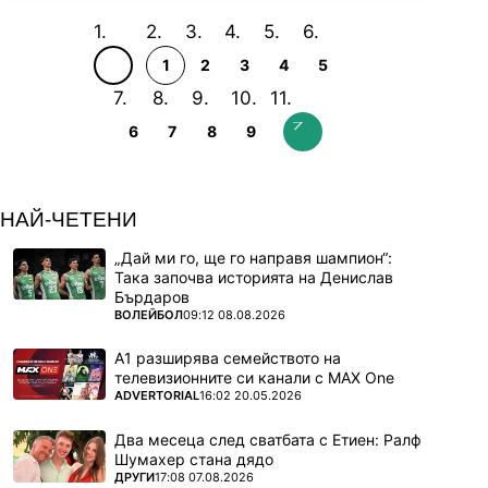
1
2
3
4
5
6
7
8
9
НАЙ-ЧЕТЕНИ
„Дай ми го, ще го направя шампион“:
Така започва историята на Денислав
Бърдаров
ПОВЕЧЕ ОТ
ВОЛЕЙБОЛ
09:12 08.08.2026
А1 разширява семейството на
телевизионните си канали с MAX One
ПОВЕЧЕ ОТ
ADVERTORIAL
16:02 20.05.2026
Два месеца след сватбата с Етиен: Ралф
Шумахер стана дядо
ПОВЕЧЕ ОТ
ДРУГИ
17:08 07.08.2026