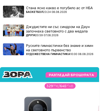
Стана ясно какво е погубило ас от НБА
ПОВЕЧЕ ОТ
БАСКЕТБОЛ
23:24 08.08.2026
Джудистите ни със синдром на Даун
започнаха световното с два медала
ПОВЕЧЕ ОТ
ДРУГИ
20:59 07.08.2026
Руските гимнастички без знаме и химн
на световното първенство
ПОВЕЧЕ ОТ
ХУДОЖЕСТВЕНА ГИМНАСТИКА
10:00 08.08.2026
РАЗГЛЕДАЙ БРОШУРАТА
329
99
€
/
645
41
лв.