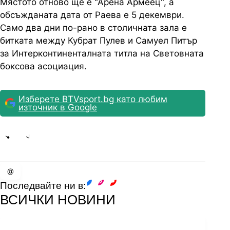
Мястото отново ще е "Арена Армеец", а
обсъжданата дата от Раева е 5 декември.
Само два дни по-рано в столичната зала е
битката между Кубрат Пулев и Самуел Питър
за Интерконтиненталната титла на Световната
боксова асоциация.
Изберете BTVsport.bg като любим
източник в Google
Share
save
@
Последвайте ни в:
facebook
instagram
youtube
ВСИЧКИ НОВИНИ