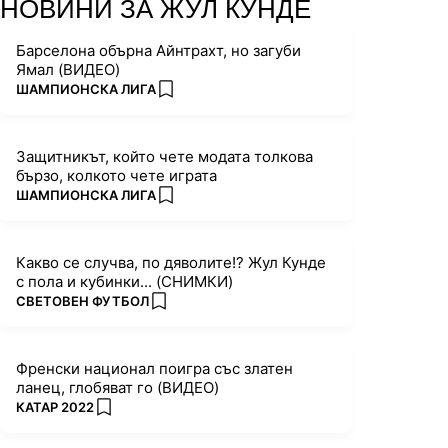
НОВИНИ ЗА ЖУЛ КУНДЕ
Барселона обърна Айнтрахт, но загуби
Ямал (ВИДЕО)
ПОВЕЧЕ ОТ
ШАМПИОНСКА ЛИГА
add favorites
Защитникът, който чете модата толкова
бързо, колкото чете играта
ПОВЕЧЕ ОТ
ШАМПИОНСКА ЛИГА
add favorites
Какво се случва, по дяволите!? Жул Кунде
с пола и кубинки... (СНИМКИ)
ПОВЕЧЕ ОТ
СВЕТОВЕН ФУТБОЛ
add favorites
Френски национал поигра със златен
ланец, глобяват го (ВИДЕО)
ПОВЕЧЕ ОТ
КАТАР 2022
add favorites