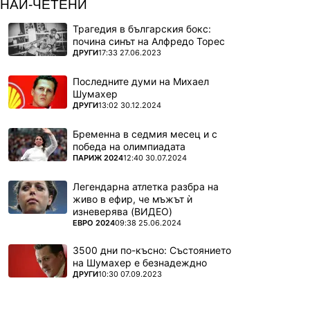
НАЙ-ЧЕТЕНИ
Трагедия в българския бокс:
почина синът на Алфредо Торес
ПОВЕЧЕ ОТ
ДРУГИ
17:33 27.06.2023
Последните думи на Михаел
Шумахер
ПОВЕЧЕ ОТ
ДРУГИ
13:02 30.12.2024
Бременна в седмия месец и с
победа на олимпиадата
ПОВЕЧЕ ОТ
ПАРИЖ 2024
12:40 30.07.2024
Легендарна атлетка разбра на
живо в ефир, че мъжът ѝ
изневерява (ВИДЕО)
ПОВЕЧЕ ОТ
ЕВРО 2024
09:38 25.06.2024
3500 дни по-късно: Състоянието
на Шумахер е безнадеждно
ПОВЕЧЕ ОТ
ДРУГИ
10:30 07.09.2023