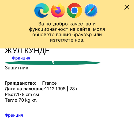
Към съдържанието
МОБИЛ
За по-добро качество и
Шампионска лига
Лига Европа
Лига на Конференциите
функционалност на сайта, моля
ЧАЛО
СТАТИСТИКИ
обновете вашия браузър или
изтеглете нов.
ЖУЛ КУНДЕ
Франция
5
Защитник
Гражданство:
France
Дата на раждане:
11.12.1998 | 28 г.
Ръст:
178 cm см
Тегло:
70 kg кг.
Франция