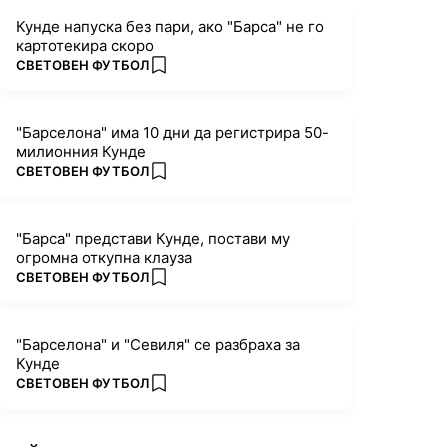
Кунде напуска без пари, ако "Барса" не го
картотекира скоро
ПОВЕЧЕ ОТ
СВЕТОВЕН ФУТБОЛ
add favorites
"Барселона" има 10 дни да регистрира 50-
милионния Кунде
ПОВЕЧЕ ОТ
СВЕТОВЕН ФУТБОЛ
add favorites
"Барса" представи Кунде, постави му
огромна откупна клауза
ПОВЕЧЕ ОТ
СВЕТОВЕН ФУТБОЛ
add favorites
"Барселона" и "Севиля" се разбраха за
Кунде
ПОВЕЧЕ ОТ
СВЕТОВЕН ФУТБОЛ
add favorites