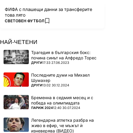
ФИФА с плашещи данни за трансферите
това лято
ПОВЕЧЕ ОТ
СВЕТОВЕН ФУТБОЛ
add favorites
НАЙ-ЧЕТЕНИ
Трагедия в българския бокс:
почина синът на Алфредо Торес
ПОВЕЧЕ ОТ
ДРУГИ
17:33 27.06.2023
Последните думи на Михаел
Шумахер
ПОВЕЧЕ ОТ
ДРУГИ
13:02 30.12.2024
Бременна в седмия месец и с
победа на олимпиадата
ПОВЕЧЕ ОТ
ПАРИЖ 2024
12:40 30.07.2024
Легендарна атлетка разбра на
живо в ефир, че мъжът ѝ
изневерява (ВИДЕО)