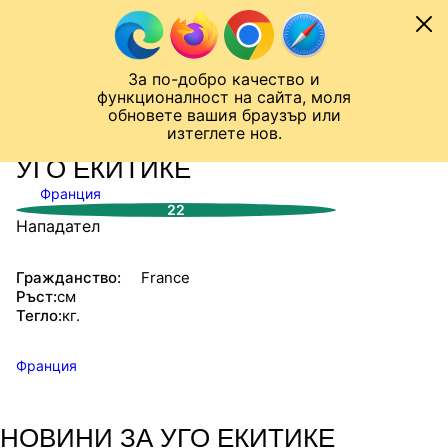
Към съдържанието
МОБИЛ
За по-добро качество и
Шампионска лига
Лига Европа
Лига на Конференциите
функционалност на сайта, моля
ЧАЛО
СТАТИСТИКИ
обновете вашия браузър или
изтеглете нов.
УГО ЕКИТИКЕ
Франция
22
Нападател
Гражданство:
France
Ръст:
см
Тегло:
кг.
Франция
НОВИНИ ЗА УГО ЕКИТИКЕ