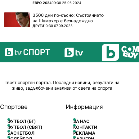
ПОВЕЧЕ ОТ
ЕВРО 2024
09:38 25.06.2024
3500 дни по-късно: Състоянието
на Шумахер е безнадеждно
ПОВЕЧЕ ОТ
ДРУГИ
10:30 07.09.2023
Твоят спортен портал. Последни новини, резултати на
живо, задълбочени анализи от света на спорта
Спортове
Информация
ФУТБОЛ (БГ)
ЗА НАС
ФУТБОЛ (СВЯТ)
КОНТАКТИ
БАСКЕТБОЛ
РЕКЛАМА
ВОЛЕЙБОЛ
КАРИЕРИ