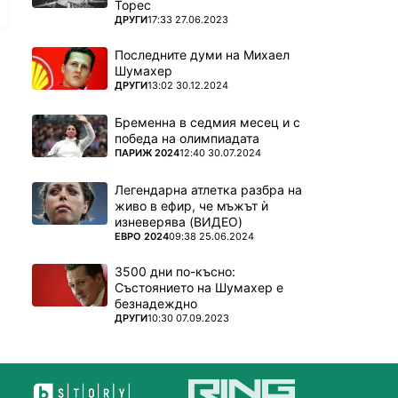
Торес
ПОВЕЧЕ ОТ
ДРУГИ
17:33 27.06.2023
Последните думи на Михаел
Шумахер
ПОВЕЧЕ ОТ
ДРУГИ
13:02 30.12.2024
Бременна в седмия месец и с
победа на олимпиадата
ПОВЕЧЕ ОТ
ПАРИЖ 2024
12:40 30.07.2024
Легендарна атлетка разбра на
живо в ефир, че мъжът ѝ
изневерява (ВИДЕО)
ПОВЕЧЕ ОТ
ЕВРО 2024
09:38 25.06.2024
3500 дни по-късно:
Състоянието на Шумахер е
безнадеждно
ПОВЕЧЕ ОТ
ДРУГИ
10:30 07.09.2023