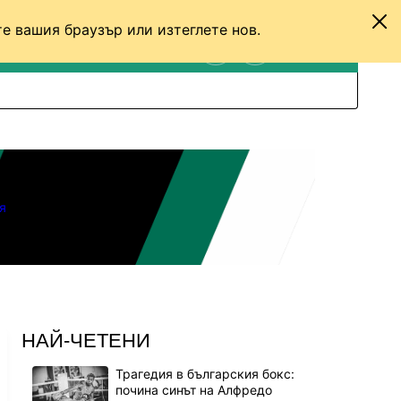
е вашия браузър или изтеглете нов.
ТЕНИС
ДРУГИ
ВХОД
ТЪРСЕНЕ
ПРЕВКЛЮЧИ МЕЖДУ С
я
НАЙ-ЧЕТЕНИ
Трагедия в българския бокс:
почина синът на Алфредо