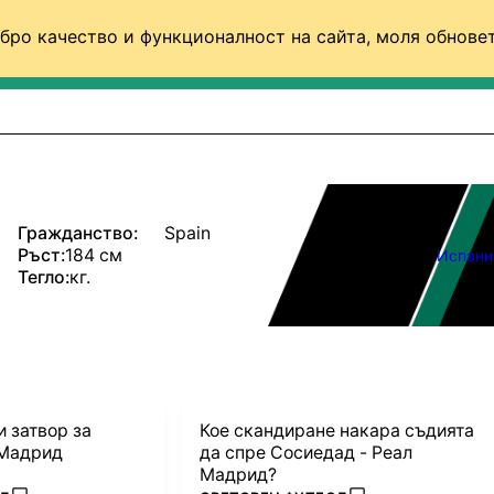
бро качество и функционалност на сайта, моля обновет
ФУТБОЛ (СВЯТ)
БАСКЕТБОЛ
ВОЛЕЙБОЛ
Гражданство:
Spain
Ръст:
184 см
Испани
Тегло:
кг.
и затвор за
Кое скандиране накара съдията
 Мадрид
да спре Сосиедад - Реал
Мадрид?