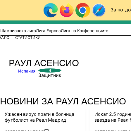
Към съдържанието
За по-до
Търси в сайта
ВИДЕО
ФУТБОЛ (БГ)
Шампионска лига
Лига Европа
Лига на Конференциите
ЧАЛО
СТАТИСТИКИ
РАУЛ АСЕНСИО
4
Испания
Защитник
НОВИНИ ЗА РАУЛ АСЕНСИО
Ужасен вирус прати в болница
Искат 2.5 годин
футболист на Реал Мадрид
звезда на Реал