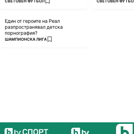
ПОВЕЧЕ ОТ
ПОВЕЧЕ ОТ
СВЕТОВЕН ФУТБОЛ
СВЕТОВЕН ФУТБО
add favorites
Един от героите на Реал
разпространявал детска
порнография?
ПОВЕЧЕ ОТ
ШАМПИОНСКА ЛИГА
add favorites