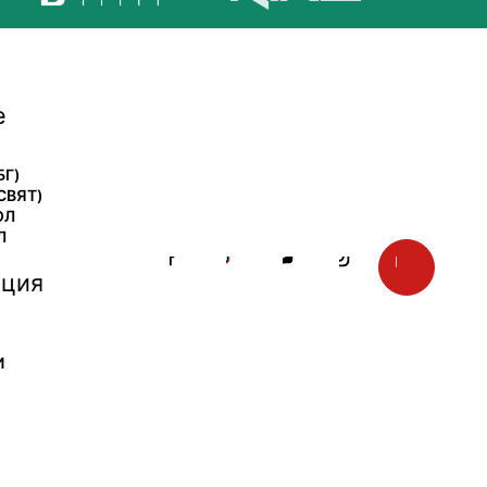
е
БГ)
СВЯТ)
ОЛ
Л
ция
И