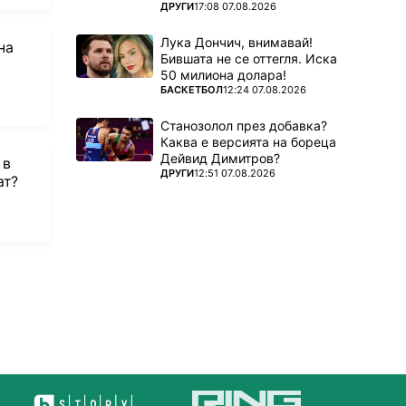
ПОВЕЧЕ ОТ
ДРУГИ
17:08 07.08.2026
Лука Дончич, внимавай!
на
Бившата не се оттегля. Иска
50 милиона долара!
ПОВЕЧЕ ОТ
БАСКЕТБОЛ
12:24 07.08.2026
vorites
Станозолол през добавка?
Каква е версията на бореца
Дейвид Димитров?
 в
ПОВЕЧЕ ОТ
ДРУГИ
12:51 07.08.2026
ат?
vorites