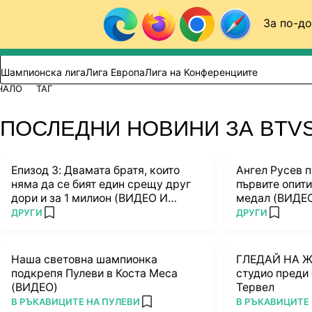
Към съдържанието
За по-до
Търси в сайта
ВИДЕО
ФУТБОЛ (БГ)
Шампионска лига
Лига Европа
Лига на Конференциите
ЧАЛО
ТАГ
ПОСЛЕДНИ НОВИНИ ЗА BTV
Епизод 3: Двамата братя, които
Ангел Русев п
няма да се бият един срещу друг
първите опит
дори и за 1 милион (ВИДЕО И
медал (ВИДЕ
СНИМКИ)
ПОВЕЧЕ ОТ
ПОВЕЧЕ ОТ
ДРУГИ
ДРУГИ
add favorites
add favo
Наша световна шампионка
ГЛЕДАЙ НА Ж
подкрепя Пулеви в Коста Меса
студио преди 
(ВИДЕО)
Тервел
ПОВЕЧЕ ОТ
ПОВЕЧЕ ОТ
В РЪКАВИЦИТЕ НА ПУЛЕВИ
В РЪКАВИЦИТЕ 
add favorites