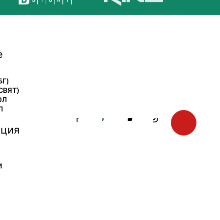
е
БГ)
СВЯТ)
ОЛ
Л
ция
И