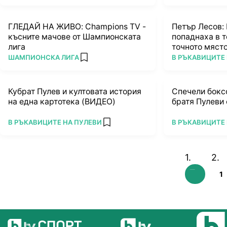
ГЛЕДАЙ НА ЖИВО: Champions TV -
Петър Лесов: 
късните мачове от Шампионската
попаднаха в т
лига
точното мяст
ПОВЕЧЕ ОТ
ПОВЕЧЕ ОТ
ШАМПИОНСКА ЛИГА
В РЪКАВИЦИТЕ 
add favorites
Кубрат Пулев и култовата история
Спечели бокс
на една картотека (ВИДЕО)
братя Пулеви 
ПОВЕЧЕ ОТ
ПОВЕЧЕ ОТ
В РЪКАВИЦИТЕ НА ПУЛЕВИ
В РЪКАВИЦИТЕ 
add favorites
1