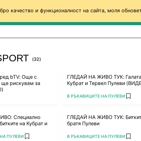
бро качество и функционалност на сайта, моля обновет
ФУТБОЛ (СВЯТ)
БАСКЕТБОЛ
ВОЛЕЙБОЛ
SPORT
(32)
ред bTV: Още с
ГЛЕДАЙ НА ЖИВО ТУК: Галата
и ще рискувам за
Кубрат и Тервел Пулеви (ВИД
О)
ПОВЕЧЕ ОТ
В РЪКАВИЦИТЕ НА ПУЛЕВИ
rites
add fa
ИВО: Специално
ГЛЕДАЙ НА ЖИВО ТУК: Биткит
битките на Кубрат и
братя Пулеви
ПОВЕЧЕ ОТ
НА ПУЛЕВИ
В РЪКАВИЦИТЕ НА ПУЛЕВИ
add favorites
add fa