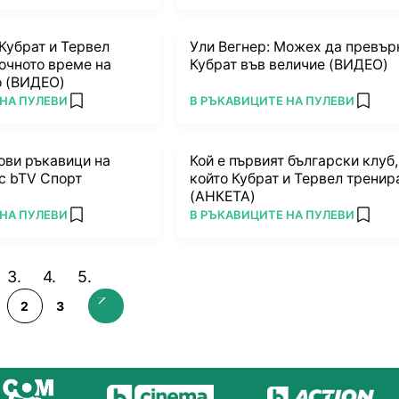
Кубрат и Тервел
Ули Вегнер: Можех да превър
очното време на
Кубрат във величие (ВИДЕО)
о (ВИДЕО)
ПОВЕЧЕ ОТ
НА ПУЛЕВИ
В РЪКАВИЦИТЕ НА ПУЛЕВИ
add favorites
add fa
ови ръкавици на
Кой е първият български клуб,
с bTV Спорт
който Кубрат и Тервел тренир
(АНКЕТА)
ПОВЕЧЕ ОТ
НА ПУЛЕВИ
В РЪКАВИЦИТЕ НА ПУЛЕВИ
add favorites
add fa
2
3