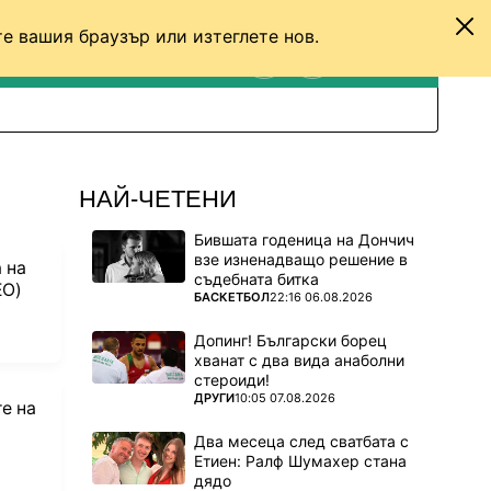
е вашия браузър или изтеглете нов.
ТЕНИС
ДРУГИ
ВХОД
ТЪРСЕНЕ
ПРЕВКЛЮЧИ МЕЖДУ С
НАЙ-ЧЕТЕНИ
Бившата годеница на Дончич
взе изненадващо решение в
 на
съдебната битка
ЕО)
ПОВЕЧЕ ОТ
БАСКЕТБОЛ
22:16 06.08.2026
Допинг! Български борец
vorites
хванат с два вида анаболни
стероиди!
ПОВЕЧЕ ОТ
ДРУГИ
10:05 07.08.2026
е на
Два месеца след сватбата с
Етиен: Ралф Шумахер стана
дядо
vorites