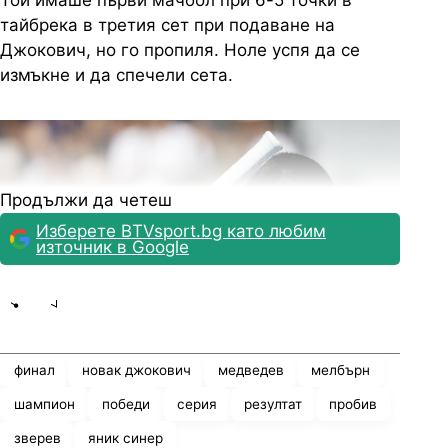
тайбрека в третия сет при подаване на
Джокович, но го пропиля. Ноле успя да се
измъкне и да спечели сета.
Продължи да четеш
Изберете BTVsport.bg като любим
източник в Google
Share
save
финал
новак джокович
медведев
мелбърн
шампион
победи
серия
резултат
пробив
Снимка: БГНЕС
зверев
яник синер