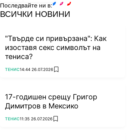
Последвайте ни в:
В четвъртия италианецът проби за 3:1 и после
facebook
instagram
youtube
ВСИЧКИ НОВИНИ
не допусна изненада. Синер не беше пробит от
Джокера нито веднъж
.
Яник очаква на финала Зверев или Медведев.
"Твърде си привързана": Как
изоставя секс символът на
тениса?
ПОВЕЧЕ ОТ
ТЕНИС
14:44 26.07.2026
add favorites
17-годишен срещу Григор
Димитров в Мексико
ПОВЕЧЕ ОТ
ТЕНИС
11:35 26.07.2026
add favorites
Снимка: БГНЕС