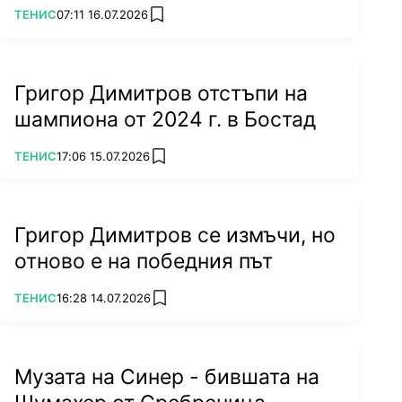
ПОВЕЧЕ ОТ
ТЕНИС
07:11 16.07.2026
add favorites
Григор Димитров отстъпи на
шампиона от 2024 г. в Бостад
ПОВЕЧЕ ОТ
ТЕНИС
17:06 15.07.2026
add favorites
Григор Димитров се измъчи, но
отново е на победния път
ПОВЕЧЕ ОТ
ТЕНИС
16:28 14.07.2026
add favorites
Музата на Синер - бившата на