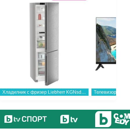
Хладилник с фризер Liebherr KGNsd 52Vc03 , 330 l, C , No Frost , Инокс...