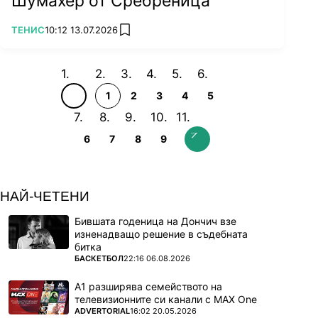
Шумахер от Сребреница
ПОВЕЧЕ ОТ
ТЕНИС
10:12 13.07.2026
add favorites
1
2
3
4
5
6
7
8
9
НАЙ-ЧЕТЕНИ
Бившата годеница на Дончич взе
изненадващо решение в съдебната
битка
ПОВЕЧЕ ОТ
БАСКЕТБОЛ
22:16 06.08.2026
А1 разширява семейството на
телевизионните си канали с MAX One
ПОВЕЧЕ ОТ
ADVERTORIAL
16:02 20.05.2026