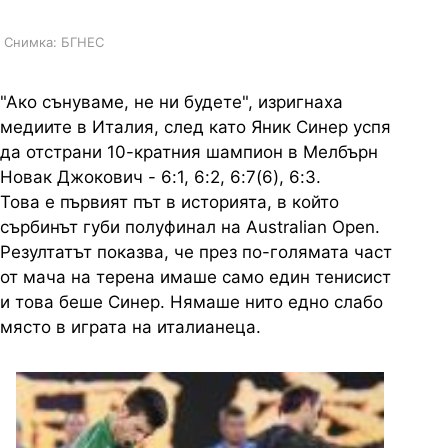
Снимка: БГНЕС
"Ако сънуваме, не ни будете", изригнаха
медиите в Италия, след като Яник Синер успя
да отстрани 10-кратния шампион в Мелбърн
Новак Джокович - 6:1, 6:2, 6:7(6), 6:3.
Това е първият път в историята, в който
сърбинът губи полуфинал на Australian Open.
Резултатът показва, че през по-голямата част
от мача на терена имаше само един тенисист
и това беше Синер. Нямаше нито едно слабо
място в играта на италианеца.