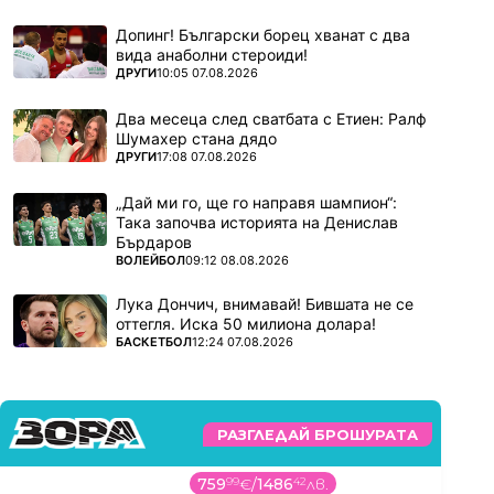
Допинг! Български борец хванат с два
вида анаболни стероиди!
ПОВЕЧЕ ОТ
ДРУГИ
10:05 07.08.2026
Два месеца след сватбата с Етиен: Ралф
Шумахер стана дядо
ПОВЕЧЕ ОТ
ДРУГИ
17:08 07.08.2026
„Дай ми го, ще го направя шампион“:
Така започва историята на Денислав
Бърдаров
ПОВЕЧЕ ОТ
ВОЛЕЙБОЛ
09:12 08.08.2026
Лука Дончич, внимавай! Бившата не се
оттегля. Иска 50 милиона долара!
ПОВЕЧЕ ОТ
БАСКЕТБОЛ
12:24 07.08.2026
РАЗГЛЕДАЙ БРОШУРАТА
759
99
€
/
1486
42
лв.