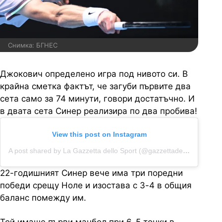
Снимка: БГНЕС
Джокович определено игра под нивото си. В
крайна сметка фактът, че загуби първите два
сета само за 74 минути, говори достатъчно. И
в двата сета Синер реализира по два пробива!
View this post on Instagram
A post shared by La Gazzetta dello Sport (@gazzettadellosport)
22-годишният Синер вече има три поредни
победи срещу Ноле и изостава с 3-4 в общия
баланс помежду им.
Той имаше първи мачбол при 6-5 точки в