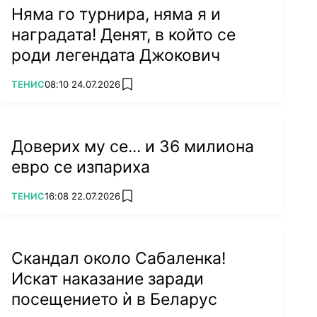
Няма го турнира, няма я и
наградата! Денят, в който се
роди легендата Джокович
ПОВЕЧЕ ОТ
ТЕНИС
08:10 24.07.2026
add favorites
Доверих му се... и 36 милиона
евро се изпариха
"Джокович е страхотен, но няма да
ПОВЕЧЕ ОТ
ТЕНИС
16:08 22.07.2026
add favorites
спечели Australian Open"
Скандал около Сабаленка!
Искат наказание заради
посещението ѝ в Беларус