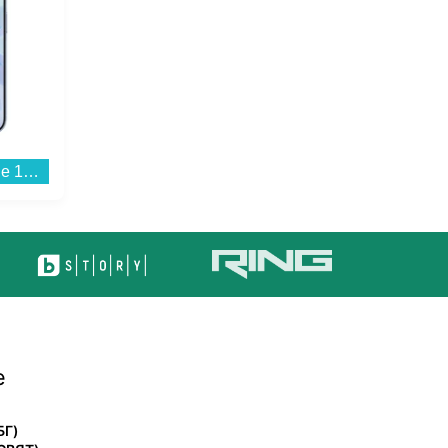
Смартфон Apple iPhone 17 256GB Mist Blue mg6l4 , 256 GB, 8 GB...
Месомелачка Bosch MFW2517W...
е
БГ)