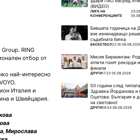
удари ПАО насред Ати
 Мичели
(ВИДЕО)
ПОВЕЧЕ ОТ
ЛИГА НА
23:2
КОНФЕРЕНЦИИТЕ
05.0
Бившата годеница на 
взе изненадващо реше
съдебната битка
ПОВЕЧЕ ОТ
БАСКЕТБОЛ
22:16 06.08.202
 Group. RING
Мисия Бирмингам: Род
ионален отбор от
атлети гонят рекорди и
финали
ПОВЕЧЕ ОТ
ДРУГИ
17:23 05.08.2026
чко най-интересно
 VOYO.
50 години след титлата
ион Италия и
Здравка Йорданова и 
Оцетова: България е 
вина и Швейцария.
на световно!
ПОВЕЧЕ ОТ
ДРУГИ
09:54 06.08.2026
кова
ова
а, Мирослава
ска