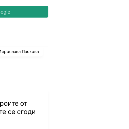
ogle
ирослава Паскова
ирослава Паскова.
игата на нациите и
 от очакваното.
ероите от
е се сгоди