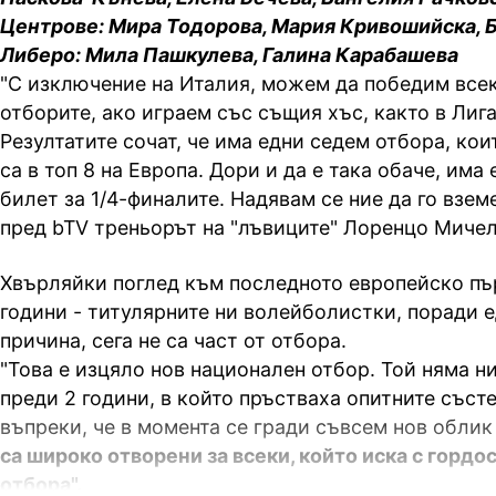
Центрове: Мира Тодорова, Мария Кривошийска, 
Либеро: Мила Пашкулева, Галина Карабашева
"С изключение на Италия, можем да победим всек
отборите, ако играем със същия хъс, както в Лига
Резултатите сочат, че има едни седем отбора, кои
са в топ 8 на Европа. Дори и да е така обаче, има
билет за 1/4-финалите. Надявам се ние да го взем
пред bTV треньорът на "лъвиците" Лоренцо Миче
Хвърляйки поглед към последното европейско пъ
години - титулярните ни волейболистки, поради е
причина, сега не са част от отбора.
"Това е изцяло нов национален отбор. Той няма н
преди 2 години, в който пръстваха опитните състе
въпреки, че в момента се гради съвсем нов обли
са широко отворени за всеки, който иска с гордос
отбора".