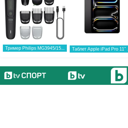
Тример Philips MG3945/15...
Таблет Apple 