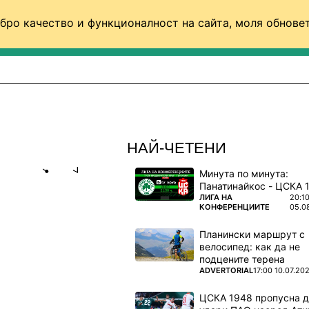
бро качество и функционалност на сайта, моля обновет
ФУТБОЛ (СВЯТ)
БАСКЕТБОЛ
ВОЛЕЙБОЛ
НАЙ-ЧЕТЕНИ
Минута по минута:
Share
save
ПОВЕЧЕ ОТ
ЛИГА НА
20:1
КОНФЕРЕНЦИИТЕ
05.0
 ЗА ЖЕНИ
Планински маршрут с
ДЕО)
велосипед: как да не
подцените терена
-финалите,
ПОВЕЧЕ ОТ
ADVERTORIAL
17:00 10.07.20
д bTV
ЦСКА 1948 пропусна 