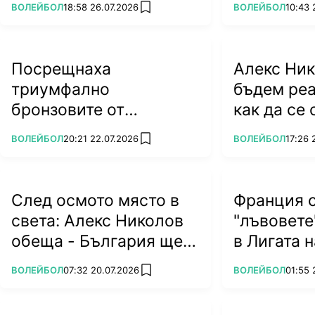
ПОВЕЧЕ ОТ
ПОВЕЧЕ ОТ
ВОЛЕЙБОЛ
18:58 26.07.2026
ВОЛЕЙБОЛ
10:43 
add favorites
септември (ВИДЕО)
Посрещнаха
Алекс Ник
триумфално
бъдем реа
бронзовите от
как да се
Евроволей 2026
ПОВЕЧЕ ОТ
ПОВЕЧЕ ОТ
ВОЛЕЙБОЛ
20:21 22.07.2026
ВОЛЕЙБОЛ
17:26 
add favorites
(ВИДЕО)
След осмото място в
Франция 
"Според плана - малко избързваме, ако има проб
света: Алекс Николов
"лъвовете
място, но щом мога да се движа и да съм отбора,
обеща - България ще
в Лигата 
наред", каза пред нашата телевизия Паскова.
се върне по-силна
"Тя е характер. Ако имаме повече хора като нея,
ПОВЕЧЕ ОТ
ПОВЕЧЕ ОТ
ВОЛЕЙБОЛ
07:32 20.07.2026
ВОЛЕЙБОЛ
01:55 
add favorites
съвсем различно ниво", респектиран е треньорът
За волята да преодолееш шеста поредна контузия