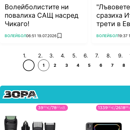
ден след операцията - Мирослава Паскова се е въ
Волейболистите ни
"Лъвовете
гледайте утре в новините на
bTV и на www.btvspor
повалиха САЩ насред
сразиха И
Чикаго!
трети в Е
ПОВЕЧЕ ОТ
ПОВЕЧЕ ОТ
ВОЛЕЙБОЛ
06:51 19.07.2026
ВОЛЕЙБОЛ
19:37 
add favorites
1
2
3
4
5
6
7
8
39
99
€
/
78
22
лв.
1339
00
€
/
2618
86