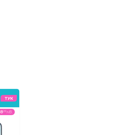
ТУК
48
26
лв.
119
99
€
/
234
69
лв.
699
99
€