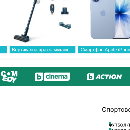
iPad Pro 11" Cell 256GB Space Black me2n4 , 12 GB, 256 GB...
Вертикална прахосмукачка Philips XC5043/01...
Спортов
ФУТБОЛ (