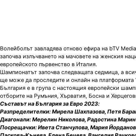
треньорът на България Лоренцо
Волейболът завладява отново ефира на bTV Media
започва излъчването на мачовете на женския нац
европейското първенство в Италия.
Шампионатът започва следващата седмица, а вси
ще може да проследите и онлайн на платформата
България е в група с настоящия европейски шамп
отборите на Румъния, Хърватия, Босна и Херцего
Съставът на България за Евро 2023:
Разпределителки: Мирела Шахпазова, Петя Бара
Диагонали: Мерелин Николова, Радостина Марин
Посрещачки: Ивета Станчулова, Мария Йорданов
Паскова-Кънева, Елена Бечева, Вангелия Рачков