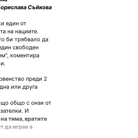
Борислава Съйкова
и един от
та на нациите.
то би трябвало да
 един свободен
ем", коментира
ли.
рвенство преди 2
дна или друга
ищо общо с онзи от
зателки. И
к
на тима, вратите
т да играе в