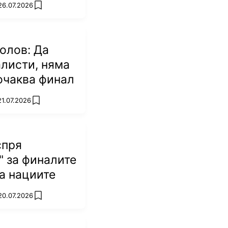
26.07.2026
add favorites
олов: Да
листи, няма
 очаква финал
21.07.2026
add favorites
спря
леми,
решаваме на
" за финалите
 значи всичко е
на нациите
 ще бъдем на едно
20.07.2026
add favorites
 на България.
 и защо на третия