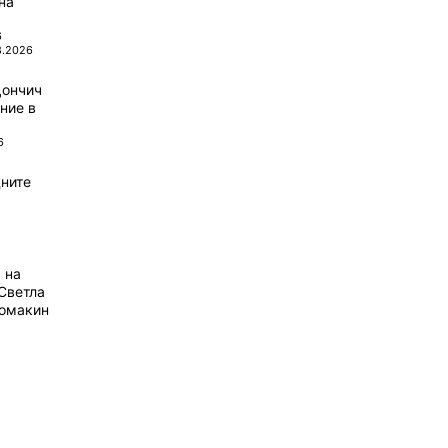
на
6
8.2026
Дончич
ние в
6
ните
 на
Светла
домакин