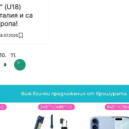
рнала в залата,
" (U18)
t.bg.
талия и са
вропа!
18.07.2026
add favorites
9
Виж всички предложения от брошурата
лв.
249
99
€
/
488
94
лв.
945
00
€
/
18