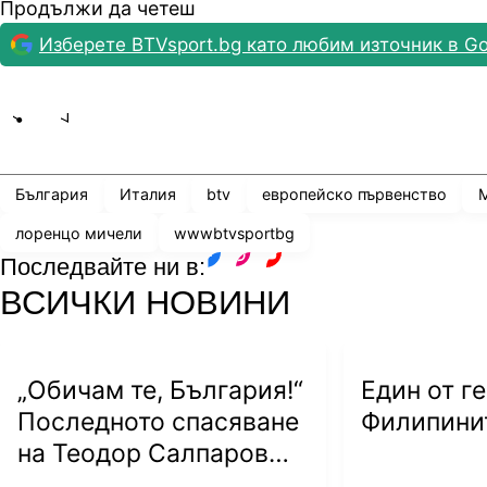
Продължи да четеш
Изберете BTVsport.bg като любим източник в Go
Лоренцо Мичели: Имате потенциал за
солидно световно ниво (ВИДЕО)
Share
save
България
Италия
btv
европейско първенство
М
Мичели обаче ще може да разчита на капитана М
лоренцо мичели
wwwbtvsportbg
Волейболистката, която се контузи по време на Л
Последвайте ни в:
претърпя операция, се възстанови много по-бързо
facebook
instagram
youtube
ВСИЧКИ НОВИНИ
„Обичам те, България!“
Един от г
Последното спасяване
Филипинит
на Теодор Салпаров
пряко по bTV на 5