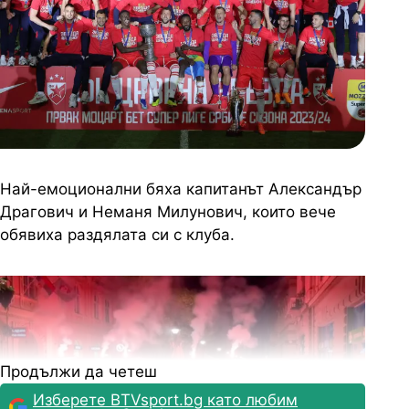
Най-емоционални бяха капитанът Александър
Драгович и Неманя Милунович, които вече
обявиха раздялата си с клуба.
Продължи да четеш
Изберете BTVsport.bg като любим