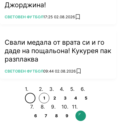
Джорджина!
ПОВЕЧЕ ОТ
СВЕТОВЕН ФУТБОЛ
17:25 02.08.2026
add favorites
Свали медала от врата си и го
даде на пощальона! Кукурея пак
разплаква
ПОВЕЧЕ ОТ
СВЕТОВЕН ФУТБОЛ
09:44 02.08.2026
add favorites
1
2
3
4
5
6
7
8
9