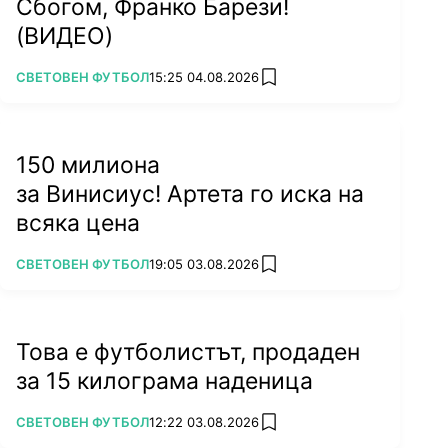
Сбогом, Франко Барези!
(ВИДЕО)
ПОВЕЧЕ ОТ
СВЕТОВЕН ФУТБОЛ
15:25 04.08.2026
add favorites
150 милиона
за Винисиус! Артета го иска на
всяка цена
ПОВЕЧЕ ОТ
СВЕТОВЕН ФУТБОЛ
19:05 03.08.2026
add favorites
Това е футболистът, продаден
за 15 килограма наденица
ПОВЕЧЕ ОТ
СВЕТОВЕН ФУТБОЛ
12:22 03.08.2026
add favorites