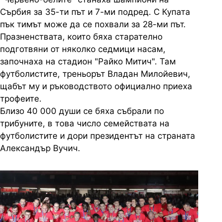
Сърбия за 35-ти път и 7-ми подред. С Купата
пък тимът може да се похвали за 28-ми път.
Празненствата, които бяха старателно
подготвяни от няколко седмици насам,
започнаха на стадион "Райко Митич". Там
футболистите, треньорът Владан Милойевич,
щабът му и ръководството официално приеха
трофеите.
Близо 40 000 души се бяха събрали по
трибуните, в това число семействата на
футболистите и дори президентът на страната
Александър Вучич.