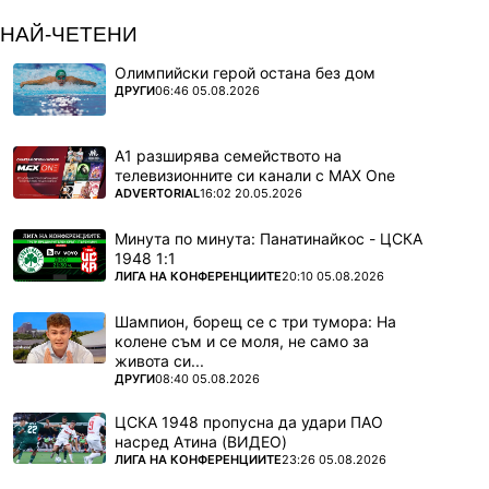
НАЙ-ЧЕТЕНИ
Олимпийски герой остана без дом
ПОВЕЧЕ ОТ
ДРУГИ
06:46 05.08.2026
А1 разширява семейството на
телевизионните си канали с MAX One
ПОВЕЧЕ ОТ
ADVERTORIAL
16:02 20.05.2026
Минута по минута: Панатинайкос - ЦСКА
1948 1:1
ПОВЕЧЕ ОТ
ЛИГА НА КОНФЕРЕНЦИИТЕ
20:10 05.08.2026
Шампион, борещ се с три тумора: На
колене съм и се моля, не само за
живота си...
ПОВЕЧЕ ОТ
ДРУГИ
08:40 05.08.2026
ЦСКА 1948 пропусна да удари ПАО
насред Атина (ВИДЕО)
ПОВЕЧЕ ОТ
ЛИГА НА КОНФЕРЕНЦИИТЕ
23:26 05.08.2026