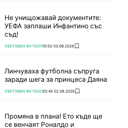
Не унищожавай документите:
УЕФА заплаши Инфантино със
съд!
ПОВЕЧЕ ОТ
СВЕТОВЕН ФУТБОЛ
10:52 03.08.2026
add favorites
Линчуваха футболна съпруга
заради шега за принцеса Даяна
ПОВЕЧЕ ОТ
СВЕТОВЕН ФУТБОЛ
20:45 02.08.2026
add favorites
Промяна в плана! Ето къде ще
се венчаят Роналдо и