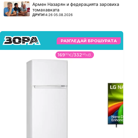
Армен Назарян и федерацията заровиха
томахавката
ПОВЕЧЕ ОТ
ДРУГИ
14:26 05.08.2026
РАЗГЛЕДАЙ БРОШУРАТА
169
99
€
/
332
48
лв.