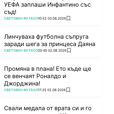
УЕФА заплаши Инфантино със
съд!
ПОВЕЧЕ ОТ
СВЕТОВЕН ФУТБОЛ
10:52 03.08.2026
add favorites
Линчуваха футболна съпруга
заради шега за принцеса Даяна
ПОВЕЧЕ ОТ
СВЕТОВЕН ФУТБОЛ
20:45 02.08.2026
add favorites
Промяна в плана! Ето къде ще
се венчаят Роналдо и
Джорджина!
ПОВЕЧЕ ОТ
СВЕТОВЕН ФУТБОЛ
17:25 02.08.2026
add favorites
Свали медала от врата си и го