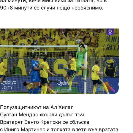
83 минути, вече мислейки за титлата, но в
90+8 минути се случи нещо необяснимо.
Полузащитникът на Ал Хилал
Султан Мендас хвърли дълъг тъч.
Вратарят Бенто Крепски се сблъска
с Иниго Мартинес и топката влетя във вратата