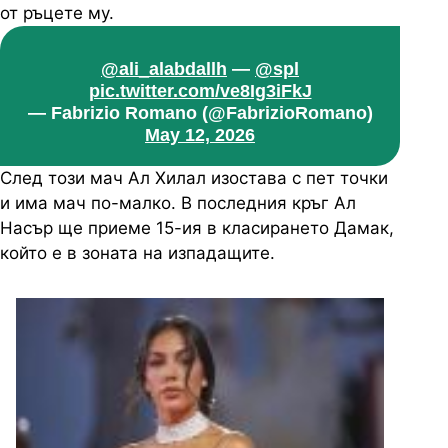
от ръцете му.
@ali_alabdallh
—
@spl
pic.twitter.com/ve8Ig3iFkJ
— Fabrizio Romano (@FabrizioRomano)
May 12, 2026
След този мач Ал Хилал изостава с пет точки
и има мач по-малко. В последния кръг Ал
Насър ще приеме 15-ия в класирането Дамак,
който е в зоната на изпадащите.