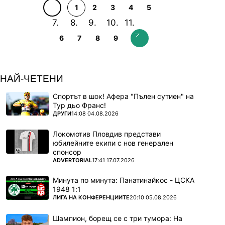
1
2
3
4
5
6
7
8
9
НАЙ-ЧЕТЕНИ
Спортът в шок! Афера "Пълен сутиен" на
Тур дьо Франс!
ПОВЕЧЕ ОТ
ДРУГИ
14:08 04.08.2026
Локомотив Пловдив представи
юбилейните екипи с нов генерален
спонсор
ПОВЕЧЕ ОТ
ADVERTORIAL
17:41 17.07.2026
Минута по минута: Панатинайкос - ЦСКА
1948 1:1
ПОВЕЧЕ ОТ
ЛИГА НА КОНФЕРЕНЦИИТЕ
20:10 05.08.2026
Шампион, борещ се с три тумора: На