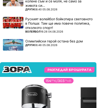
колене съм и се моля, не само за
живота си...
ПОВЕЧЕ ОТ
ДРУГИ
08:40 05.08.2026
Руският волейбол бойкотира световното
в Полша: Там ще има повече политика,
отколкото спорт!
ПОВЕЧЕ ОТ
ВОЛЕЙБОЛ
16:26 04.08.2026
Олимпийски герой остана без дом
ПОВЕЧЕ ОТ
ДРУГИ
06:46 05.08.2026
РАЗГЛЕДАЙ БРОШУРАТА
154
99
€
/
303
14
лв.