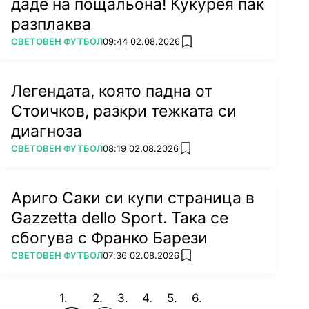
даде на пощальона! Кукурея пак
разплаква
ПОВЕЧЕ ОТ
СВЕТОВЕН ФУТБОЛ
09:44 02.08.2026
add favorites
Легендата, която падна от
Стоичков, разкри тежката си
диагноза
ПОВЕЧЕ ОТ
СВЕТОВЕН ФУТБОЛ
08:19 02.08.2026
add favorites
Ариго Саки си купи страница в
Gazzetta dello Sport. Така се
сбогува с Франко Барези
ПОВЕЧЕ ОТ
СВЕТОВЕН ФУТБОЛ
07:36 02.08.2026
add favorites