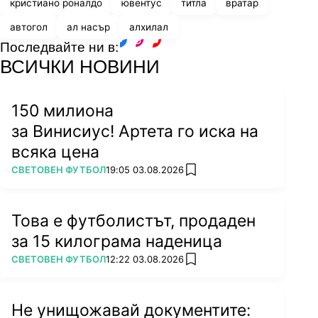
кристиано роналдо
ювентус
титла
вратар
автогол
ал насър
алхилал
Последвайте ни в:
facebook
instagram
youtube
ВСИЧКИ НОВИНИ
150 милиона
за Винисиус! Артета го иска на
всяка цена
ПОВЕЧЕ ОТ
СВЕТОВЕН ФУТБОЛ
19:05 03.08.2026
add favorites
Това е футболистът, продаден
за 15 килограма наденица
ПОВЕЧЕ ОТ
СВЕТОВЕН ФУТБОЛ
12:22 03.08.2026
add favorites
Не унищожавай документите: