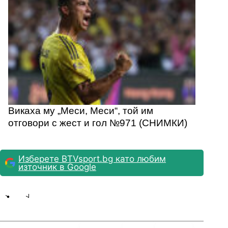
Викаха му „Меси, Меси“, той им
отговори с жест и гол №971 (СНИМКИ)
Изберете BTVsport.bg като любим
източник в Google
Share
save