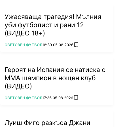
Ужасяваща трагедия! Мълния
уби футболист и рани 12
(ВИДЕО 18+)
ПОВЕЧЕ ОТ
СВЕТОВЕН ФУТБОЛ
18:39 05.08.2026
add favorites
Героят на Испания се натиска с
ММА шампион в нощен клуб
(ВИДЕО)
ПОВЕЧЕ ОТ
СВЕТОВЕН ФУТБОЛ
17:36 05.08.2026
add favorites
Луиш Фиго разкъса Джани