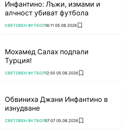
Инфантино: Лъжи, измами и
алчност убиват футбола
ПОВЕЧЕ ОТ
СВЕТОВЕН ФУТБОЛ
16:11 05.08.2026
add favorites
Мохамед Салах подпали
Турция!
ПОВЕЧЕ ОТ
СВЕТОВЕН ФУТБОЛ
12:50 05.08.2026
add favorites
Обвиниха Джани Инфантино в
изнудване
ПОВЕЧЕ ОТ
СВЕТОВЕН ФУТБОЛ
07:07 05.08.2026
add favorites