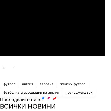
Слован Братислава
07.2026
19:00
04.
Мджельби
Линкълн Ред Импс
Share
save
футбол
англия
забрана
женски футбол
футболната асоциация на англия
трансджендъри
Последвайте ни в:
facebook
instagram
youtube
ВСИЧКИ НОВИНИ