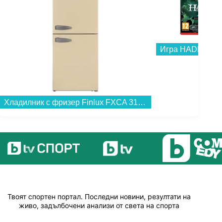
Игра HADES 2 (
Хладилник с фризер Finlux FXCA 31320 BEE RETRO , 268 l, E , Бежов , Статична...
Твоят спортен портал. Последни новини, резултати на
живо, задълбочени анализи от света на спорта