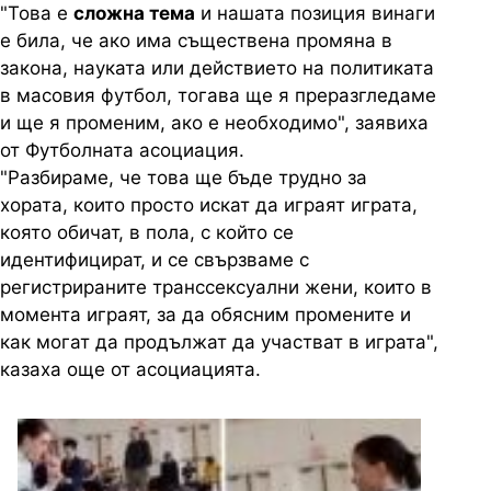
"Това е
сложна тема
и нашата позиция винаги
е била, че ако има съществена промяна в
закона, науката или действието на политиката
в масовия футбол, тогава ще я преразгледаме
и ще я променим, ако е необходимо", заявиха
от Футболната асоциация.
"Разбираме, че това ще бъде трудно за
хората, които просто искат да играят играта,
която обичат, в пола, с който се
идентифицират, и се свързваме с
регистрираните транссексуални жени, които в
момента играят, за да обясним промените и
как могат да продължат да участват в играта",
казаха още от асоциацията.