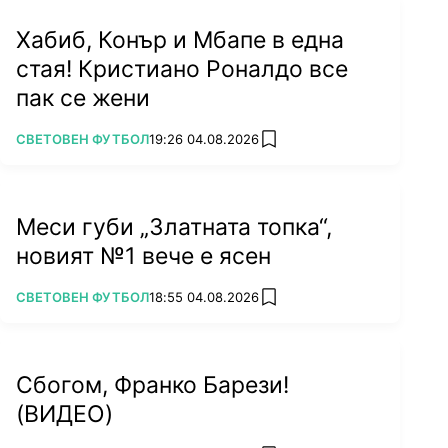
Хабиб, Конър и Мбапе в една
стая! Кристиано Роналдо все
пак се жени
ПОВЕЧЕ ОТ
СВЕТОВЕН ФУТБОЛ
19:26 04.08.2026
add favorites
Меси губи „Златната топка“,
новият №1 вече е ясен
ПОВЕЧЕ ОТ
СВЕТОВЕН ФУТБОЛ
18:55 04.08.2026
add favorites
Сбогом, Франко Барези!
(ВИДЕО)