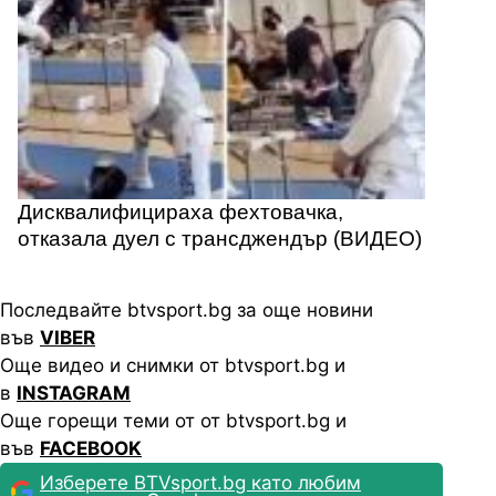
Дисквалифицираха фехтовачка,
отказала дуел с трансджендър (ВИДЕО)
Последвайте btvsport.bg за още новини
във
VIBER
Още видео и снимки от btvsport.bg и
в
INSTAGRAM
Още горещи теми от от btvsport.bg и
във
FACEBOOK
Изберете BTVsport.bg като любим