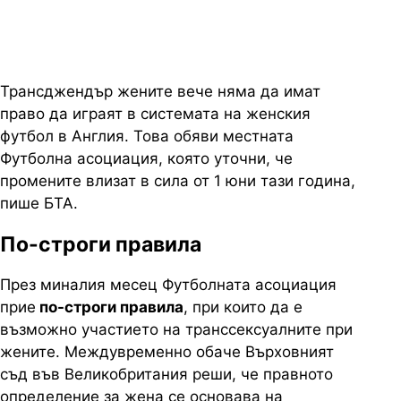
Трансджендър жените вече няма да имат
право да играят в системата на женския
футбол в Англия. Това обяви местната
Футболна асоциация, която уточни, че
промените влизат в сила от 1 юни тази година,
пише БТА.
По-строги правила
През миналия месец Футболната асоциация
прие
по-строги правила
, при които да е
възможно участието на транссексуалните при
жените. Междувременно обаче Върховният
съд във Великобритания реши, че правното
определение за жена се основава на