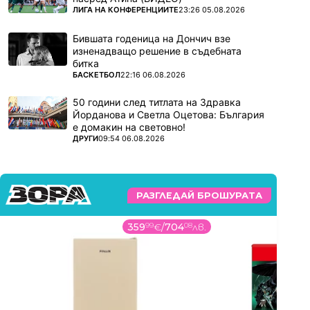
ПОВЕЧЕ ОТ
ЛИГА НА КОНФЕРЕНЦИИТЕ
23:26 05.08.2026
Бившата годеница на Дончич взе
изненадващо решение в съдебната
битка
ПОВЕЧЕ ОТ
БАСКЕТБОЛ
22:16 06.08.2026
50 години след титлата на Здравка
Йорданова и Светла Оцетова: България
е домакин на световно!
ПОВЕЧЕ ОТ
ДРУГИ
09:54 06.08.2026
РАЗГЛЕДАЙ БРОШУРАТА
359
99
€
/
704
08
лв.
45
90