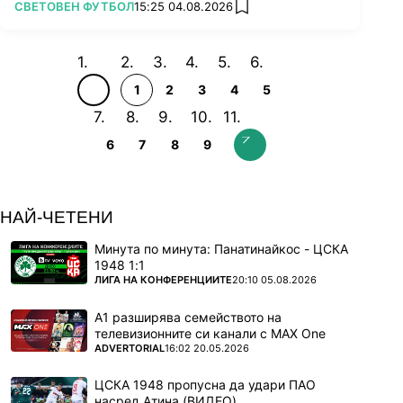
ПОВЕЧЕ ОТ
СВЕТОВЕН ФУТБОЛ
15:25 04.08.2026
add favorites
1
2
3
4
5
6
7
8
9
НАЙ-ЧЕТЕНИ
Минута по минута: Панатинайкос - ЦСКА
1948 1:1
ПОВЕЧЕ ОТ
ЛИГА НА КОНФЕРЕНЦИИТЕ
20:10 05.08.2026
А1 разширява семейството на
телевизионните си канали с MAX One
ПОВЕЧЕ ОТ
ADVERTORIAL
16:02 20.05.2026
ЦСКА 1948 пропусна да удари ПАО
насред Атина (ВИДЕО)