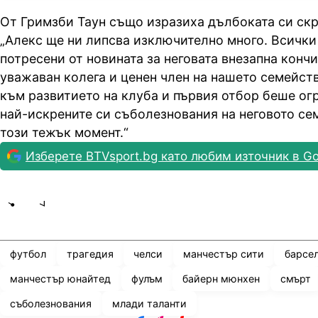
От Гримзби Таун също изразиха дълбоката си скр
„Алекс ще ни липсва изключително много. Всички
потресени от новината за неговата внезапна конч
уважаван колега и ценен член на нашето семейст
към развитието на клуба и първия отбор беше ог
най-искрените си съболезнования на неговото се
този тежък момент.“
Изберете BTVsport.bg като любим източник в Go
Share
save
футбол
трагедия
челси
манчестър сити
барсе
манчестър юнайтед
фулъм
байерн мюнхен
смърт
съболезнования
млади таланти