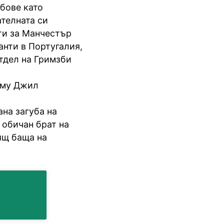
убове като
ателната си
оти за Манчестър
анти в Португалия,
отдел на Гримзби
 му Джил
на загуба на
 обичан брат на
ящ баща на