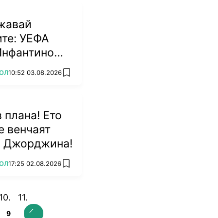
жавай
те: УЕФА
Инфантино
ОЛ
10:52 03.08.2026
add favorites
 плана! Ето
е венчаят
и Джорджина!
ОЛ
17:25 02.08.2026
add favorites
9