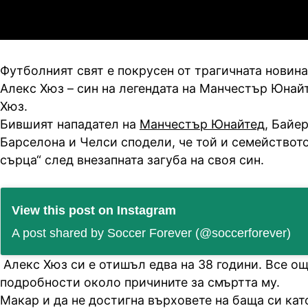
3
0
Мджельби
Л
Футболният свят е покрусен от трагичната новина
Алекс Хюз – син на легендата на Манчестър Юнай
Хюз.
Бившият нападател на
Манчестър Юнайтед
, Байе
Барселона и Челси сподели, че той и семейството
сърца“ след внезапната загуба на своя син.
View this post on Instagram
A post shared by Soccer Forever (@soccerforever)
Алекс Хюз си е отишъл едва на 38 години. Все о
подробности около причините за смъртта му.
Макар и да не достигна върховете на баща си кат