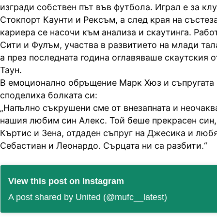
изгради собствен път във футбола. Играл е за кл
Стокпорт Каунти и Рексъм, а след края на състез
кариера се насочи към анализа и скаутинга. Раб
Сити и Фулъм, участва в развитието на млади тал
а през последната година оглавяваше скаутския 
Таун.
В емоционално обръщение Марк Хюз и съпругата
споделиха болката си:
„Напълно съкрушени сме от внезапната и неочаква
нашия любим син Алекс. Той беше прекрасен син,
Къртис и Зена, отдаден съпруг на Джесика и люб
Себастиан и Леонардо. Сърцата ни са разбити.“
View this post on Instagram
A post shared by United (@mufc__latest)