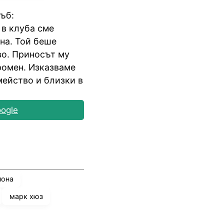
ъб:
 в клуба сме
ина. Той беше
во. Приносът му
ромен. Изказваме
мейство и близки в
ogle
лона
марк хюз