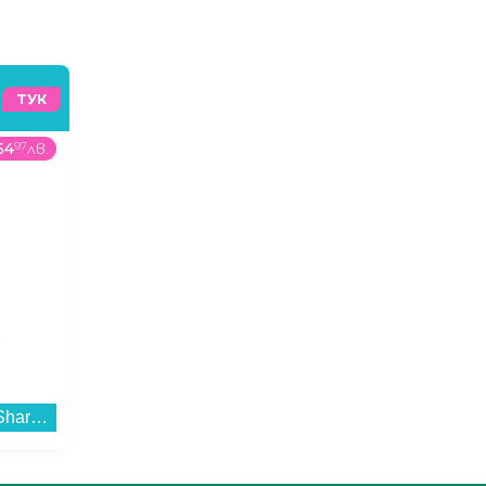
ТУК
64
97
лв.
2428
00
€
/
4748
76
лв.
89
9
Готварска печка (ток) Sharp KF-56FVDT22WMK-EU , Бял , Керамични...
Смартфон Apple iPhone 17 Pro Max 2TB Deep Blue mg014 , 12 GB, 2000 GB...