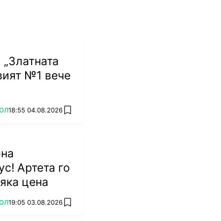
 „Златната
овият №1 вече
ОЛ
18:55 04.08.2026
add favorites
она
ус! Артета го
сяка цена
ОЛ
19:05 03.08.2026
add favorites