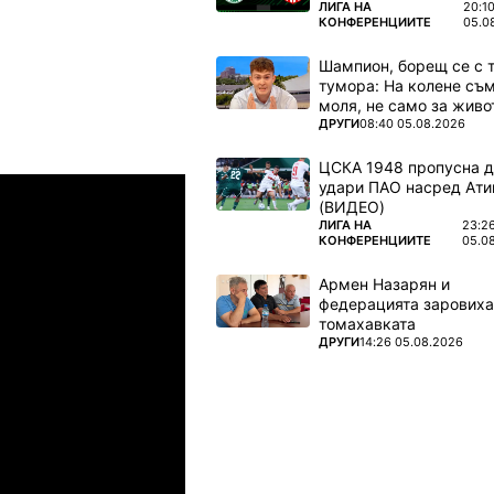
ПОВЕЧЕ ОТ
ЛИГА НА
20:1
КОНФЕРЕНЦИИТЕ
05.0
Шампион, борещ се с 
тумора: На колене съм
моля, не само за живот
ПОВЕЧЕ ОТ
ДРУГИ
08:40 05.08.2026
ЦСКА 1948 пропусна 
Шампионска лига: 3rd Qualifyi
удари ПАО насред Ати
04.08.2026
03:00
(ВИДЕО)
ПОВЕЧЕ ОТ
ЛИГА НА
23:2
амрок Роувърс
ТБС
КОНФЕРЕНЦИИТЕ
05.0
Армен Назарян и
04.08.2026
03:00
федерацията заровиха
томахавката
упс
Спарта Прага
ПОВЕЧЕ ОТ
ДРУГИ
14:26 05.08.2026
04.08.2026
03:00
лован Братислава
ТБС
04.08.2026
03:00