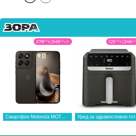
278
99
€
/
545
66
лв.
125
99
€
/
246
42
Смартфон Motorola MOTO G77 5G 256/8 BLACK OLIVE , 256 GB, 8 GB...
Уред за