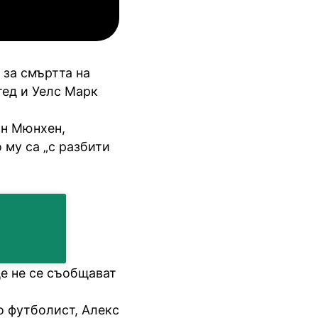
инкълн Ред Импс
Унион Сент-Гильойсе
 за смъртта на
тед и Уелс Марк
рн Мюнхен,
 му са „с разбити
ще не се съобщават
о футболист, Алекс