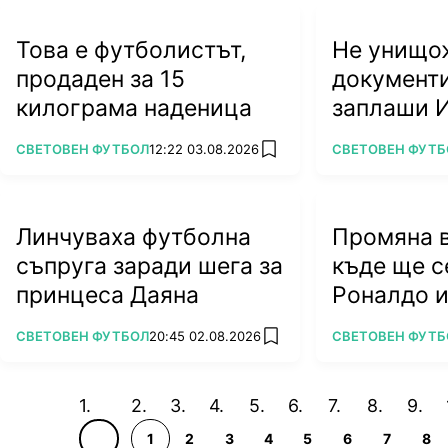
Това е футболистът,
Не унищо
продаден за 15
документи
килограма наденица
заплаши 
със съд!
ПОВЕЧЕ ОТ
ПОВЕЧЕ ОТ
СВЕТОВЕН ФУТБОЛ
12:22 03.08.2026
СВЕТОВЕН ФУТБ
add favorites
Линчуваха футболна
Промяна в
съпруга заради шега за
къде ще с
принцеса Даяна
Роналдо 
ПОВЕЧЕ ОТ
ПОВЕЧЕ ОТ
СВЕТОВЕН ФУТБОЛ
20:45 02.08.2026
СВЕТОВЕН ФУТБ
add favorites
1
2
3
4
5
6
7
8