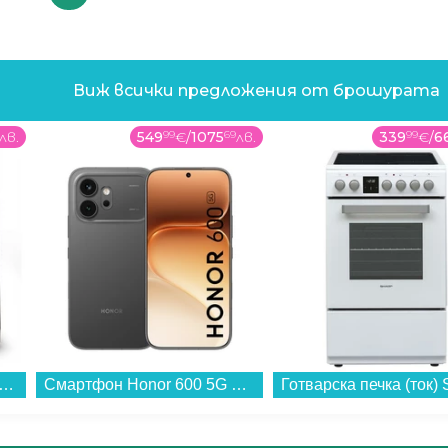
Виж всички предложения от брошурата
лв.
549
99
€
/
1075
69
лв.
339
99
€
/
6
 здравословно готвене Tefal EY866HE1 Easy Fry MEGA...
Смартфон Honor 600 5G 256/8 BLACK , 256 GB, 8 GB...