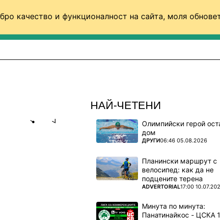
бро качество и функционалност на сайта, моля обновет
ФУТБОЛ (СВЯТ)
БАСКЕТБОЛ
ВОЛЕЙБОЛ
НАЙ-ЧЕТЕНИ
Олимпийски герой ост
Share
save
дом
ПОВЕЧЕ ОТ
ДРУГИ
06:46 05.08.2026
УЖАВА:
Планински маршрут с
ЙТЕД
велосипед: как да не
подцените терена
ПОВЕЧЕ ОТ
ADVERTORIAL
17:00 10.07.20
 Хюз
Минута по минута: