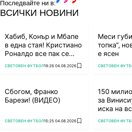
Последвайте ни в:
facebook
instagram
youtube
ВСИЧКИ НОВИНИ
Хабиб, Конър и Мбапе
Меси губи
в една стая! Кристиано
топка“, н
Роналдо все пак се
е ясен
жени
ПОВЕЧЕ ОТ
ПОВЕЧЕ ОТ
СВЕТОВЕН ФУТБОЛ
19:26 04.08.2026
СВЕТОВЕН ФУТБ
add favorites
Сбогом, Франко
150 мили
Барези! (ВИДЕО)
за Виниси
иска на в
ПОВЕЧЕ ОТ
ПОВЕЧЕ ОТ
СВЕТОВЕН ФУТБОЛ
15:25 04.08.2026
СВЕТОВЕН ФУТБ
add favorites