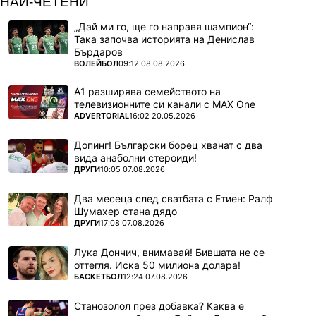
НАЙ-ЧЕТЕНИ
„Дай ми го, ще го направя шампион“:
Така започва историята на Денислав
Бърдаров
ПОВЕЧЕ ОТ
ВОЛЕЙБОЛ
09:12 08.08.2026
А1 разширява семейството на
телевизионните си канали с MAX One
ПОВЕЧЕ ОТ
ADVERTORIAL
16:02 20.05.2026
Допинг! Български борец хванат с два
вида анаболни стероиди!
ПОВЕЧЕ ОТ
ДРУГИ
10:05 07.08.2026
Два месеца след сватбата с Етиен: Ралф
Шумахер стана дядо
ПОВЕЧЕ ОТ
ДРУГИ
17:08 07.08.2026
Лука Дончич, внимавай! Бившата не се
оттегля. Иска 50 милиона долара!
ПОВЕЧЕ ОТ
БАСКЕТБОЛ
12:24 07.08.2026
Станозолол през добавка? Каква е