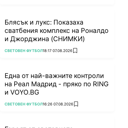
Блясък и лукс: Показаха
сватбения комплекс на Роналдо
и Джорджина (СНИМКИ)
ПОВЕЧЕ ОТ
СВЕТОВЕН ФУТБОЛ
18:17 07.08.2026
add favorites
Една от най-важните контроли
на Реал Мадрид - пряко по RING
и VOYO.BG
ПОВЕЧЕ ОТ
СВЕТОВЕН ФУТБОЛ
16:26 07.08.2026
add favorites