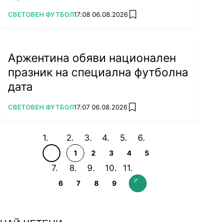
ПОВЕЧЕ ОТ
СВЕТОВЕН ФУТБОЛ
17:08 06.08.2026
add favorites
Аржентина обяви национален
празник на специална футболна
дата
ПОВЕЧЕ ОТ
СВЕТОВЕН ФУТБОЛ
17:07 06.08.2026
add favorites
1
2
3
4
5
6
7
8
9