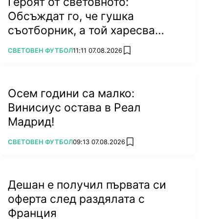
Героят от световното:
Обсъждат го, че гушка
съотборник, а той харесва
бившата на колега
ПОВЕЧЕ ОТ
СВЕТОВЕН ФУТБОЛ
11:11 07.08.2026
add favorites
Осем години са малко:
Винисиус остава в Реал
Мадрид!
ПОВЕЧЕ ОТ
СВЕТОВЕН ФУТБОЛ
09:13 07.08.2026
add favorites
Дешан е получил първата си
оферта след раздялата с
Франция