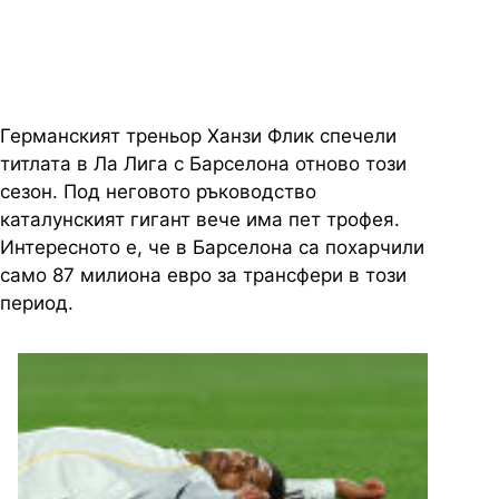
милиона
Германският треньор Ханзи Флик спечели
титлата в Ла Лига с Барселона отново този
сезон. Под неговото ръководство
каталунският гигант вече има пет трофея.
Интересното е, че в Барселона са похарчили
само 87 милиона евро за трансфери в този
период.