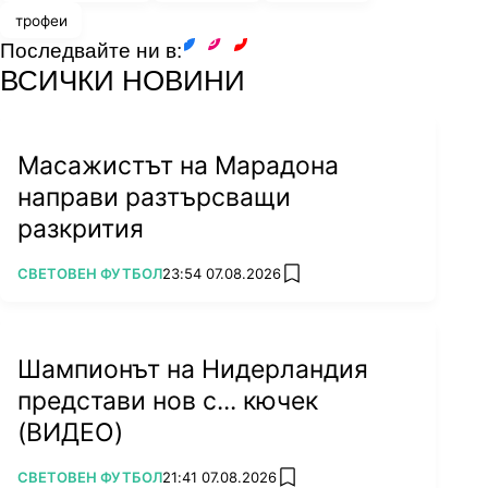
трофеи
Последвайте ни в:
facebook
instagram
youtube
ВСИЧКИ НОВИНИ
Масажистът на Марадона
направи разтърсващи
разкрития
ПОВЕЧЕ ОТ
СВЕТОВЕН ФУТБОЛ
23:54 07.08.2026
add favorites
Шампионът на Нидерландия
представи нов с... кючек
(ВИДЕО)
ПОВЕЧЕ ОТ
СВЕТОВЕН ФУТБОЛ
21:41 07.08.2026
add favorites