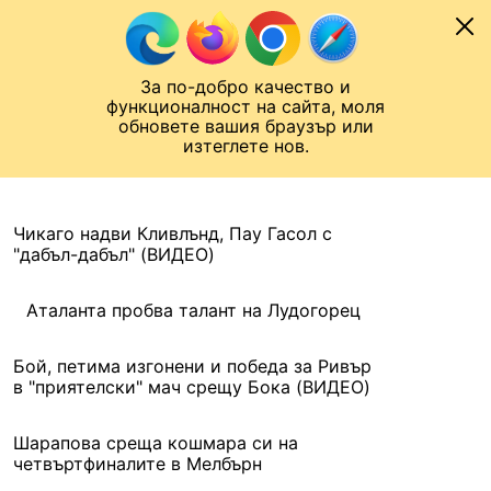
Към съдържанието
МОБИЛ
За по-добро качество и
Шампионска лига
Лига Европа
Лига на Конференциите
функционалност на сайта, моля
ЧАЛО
АРХИВ
обновете вашия браузър или
изтеглете нов.
АРХИВ. 2016, 24 ЯНУАРИ
Назад
Чикаго надви Кливлънд, Пау Гасол с
"дабъл-дабъл" (ВИДЕО)
Аталанта пробва талант на Лудогорец
Бой, петима изгонени и победа за Ривър
в "приятелски" мач срещу Бока (ВИДЕО)
Шарапова среща кошмара си на
четвъртфиналите в Мелбърн