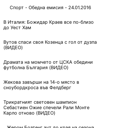
Спорт - Обедна емисия - 24.01.2016
В Италия: Божидар Краев все по-близо
до Уест Хам
Вутов спаси своя Козенца с гол от дузпа
(ВИДЕО)
Драмата на момчето от ЦСКА обедини
футболна България (ВИДЕО)
Жекова завърши на 14-о място в
сноубордкроса във Фелдберг
Трикратният световен шампион
Себастиен Ожие спечели Рали Монте
Карло отново (ВИДЕО)
Жером Боатенг аут до края на сезона