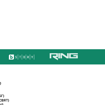
е
БГ)
СВЯТ)
ОЛ