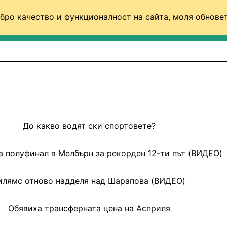
бро качество и функционалност на сайта, моля обновет
ФУТБОЛ (СВЯТ)
БАСКЕТБОЛ
ВОЛЕЙБОЛ
До какво водят ски спортовете?
а полуфинал в Мелбърн за рекорден 12-ти път (ВИДЕО)
илямс отново надделя над Шарапова (ВИДЕО)
Обявиха трансферната цена на Асприля