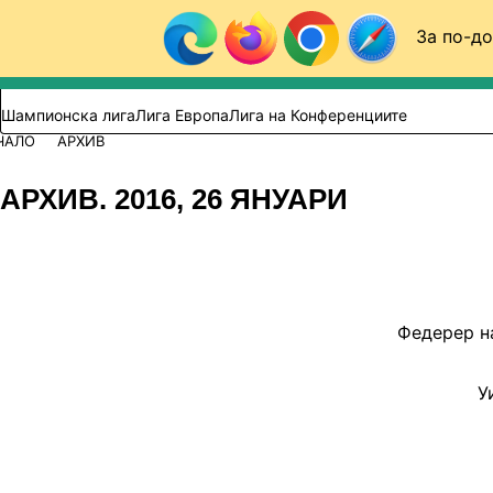
Към съдържанието
За по-до
Търси в сайта
ВИДЕО
ФУТБОЛ (БГ)
Шампионска лига
Лига Европа
Лига на Конференциите
ЧАЛО
АРХИВ
АРХИВ. 2016, 26 ЯНУАРИ
Федерер н
У