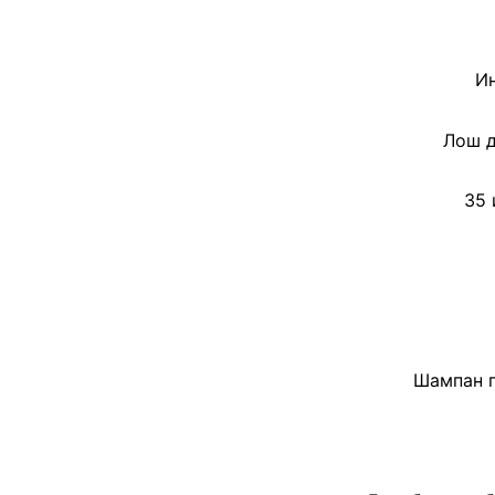
Ин
Лош д
35 
Шампан п