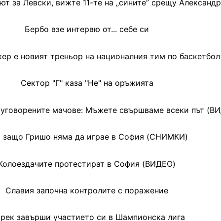
ют за Левски, вижте 11-те на „сините” срещу Александ
Бербо взе интервю от... себе си
ер е новият треньор на националния тим по баскетбол
Сектор "Г" каза "Не" на оръжията
 уговорените мачове: Мъжете свършваме всеки път (В
 защо Гришо няма да играе в София (СНИМКИ)
Колоездачите протестират в София (ВИДЕО)
Славия започна контролите с поражение
рек завърши участието си в Шампионска лига