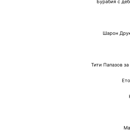
Бурабия с деб
Шарон Друк
Тити Папазов за
Ето
Ма