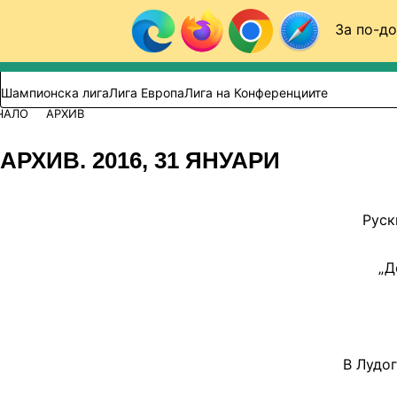
Към съдържанието
За по-до
Търси в сайта
ВИДЕО
ФУТБОЛ (БГ)
Шампионска лига
Лига Европа
Лига на Конференциите
ЧАЛО
АРХИВ
АРХИВ. 2016, 31 ЯНУАРИ
Руск
„Д
В Лудо