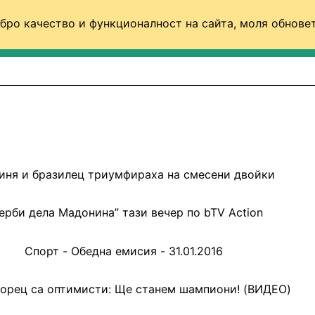
бро качество и функционалност на сайта, моля обновет
ФУТБОЛ (СВЯТ)
БАСКЕТБОЛ
ВОЛЕЙБОЛ
иня и бразилец триумфираха на смесени двойки
ерби дела Мадонина” тази вечер по bTV Action
Спорт - Обедна емисия - 31.01.2016
горец са оптимисти: Ще станем шампиони! (ВИДЕО)