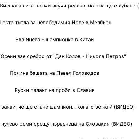
Висшата лига" не ми звучи реално, но пък ще е хубаво
Шеста титла за непобедимия Ноле в Мелбърн
Ева Янева - шампионка в Китай
Юсеин взе сребро от "Дан Колов - Никола Петров"
Почина бащата на Павел Головодов
Руски талант на проби в Славия
заяви, че ще стане шампион... когато бе на 7 (ВИДЕО)
 нулево реми срещу първенеца на Словакия (ВИДЕО)