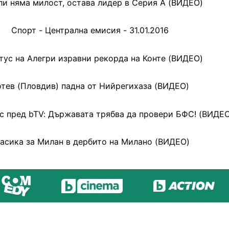
и няма милост, остава лидер в Серия А (ВИДЕО)
Спорт - Централна емисия - 31.01.2016
ус на Алегри изравни рекорда на Конте (ВИДЕО)
тев (Пловдив) падна от Нийрегихаза (ВИДЕО)
с пред bTV: Държавата трябва да провери БФС! (ВИДЕ
асика за Милан в дербито на Милано (ВИДЕО)