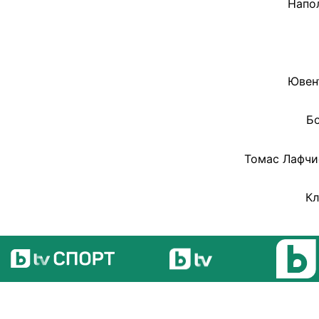
Напол
Ювент
Бо
Томас Лафчи
Кл