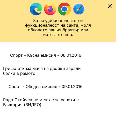
Към съдържанието
МОБИЛ
За по-добро качество и
Шампионска лига
Лига Европа
Лига на Конференциите
функционалност на сайта, моля
ЧАЛО
АРХИВ
обновете вашия браузър или
изтеглете нов.
АРХИВ. 2016, 9 ЯНУАРИ
Назад
Спорт - Късна емисия - 08.01.2016
Гришо отказа мача на двойки заради
болки в рамото
Спорт - Обедна емисия - 09.01.2016
Радо Стойчев не мечтае за успехи с
България (ВИДЕО)