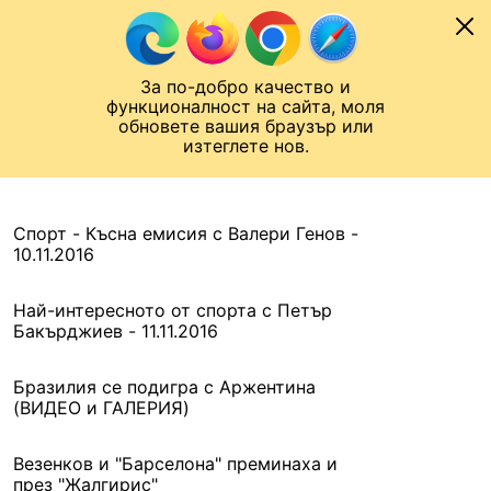
Към съдържанието
МОБИЛ
За по-добро качество и
Шампионска лига
Лига Европа
Лига на Конференциите
функционалност на сайта, моля
ЧАЛО
АРХИВ
обновете вашия браузър или
изтеглете нов.
АРХИВ. 2016, 11 НОЕМВРИ
Назад
Спорт - Късна емисия с Валери Генов -
10.11.2016
Най-интересното от спорта с Петър
Бакърджиев - 11.11.2016
Бразилия се подигра с Аржентина
(ВИДЕО и ГАЛЕРИЯ)
Везенков и "Барселона" преминаха и
през "Жалгирис"