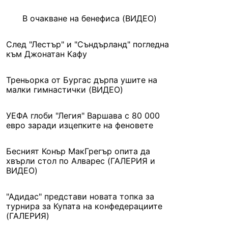
В очакване на бенефиса (ВИДЕО)
След "Лестър" и "Съндърланд" погледна
към Джонатан Кафу
Треньорка от Бургас дърпа ушите на
малки гимнастички (ВИДЕО)
УЕФА глоби "Легия" Варшава с 80 000
евро заради изцепките на феновете
Бесният Конър МакГрегър опита да
хвърли стол по Алварес (ГАЛЕРИЯ и
ВИДЕО)
"Адидас" представи новата топка за
турнира за Купата на конфедерациите
(ГАЛЕРИЯ)