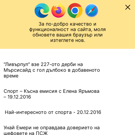
Към съдържанието
МОБИЛ
За по-добро качество и
Шампионска лига
Лига Европа
Лига на Конференциите
функционалност на сайта, моля
ЧАЛО
АРХИВ
обновете вашия браузър или
изтеглете нов.
АРХИВ. 2016, 20 ДЕКЕМВРИ
Назад
"Ливърпул" взе 227-ото дерби на
Мърсисайд с гол дълбоко в добавеното
време
Спорт – Късна емисия с Елена Яръмова
– 19.12.2016
Най-интересното от спорта - 20.12.2016
Унай Емери не оправдава доверието на
шефовете на ПСЖ