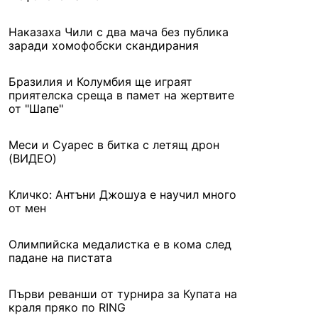
Наказаха Чили с два мача без публика
заради хомофобски скандирания
Бразилия и Колумбия ще играят
приятелска среща в памет на жертвите
от "Шапе"
Меси и Суарес в битка с летящ дрон
(ВИДЕО)
Кличко: Антъни Джошуа е научил много
от мен
Олимпийска медалистка е в кома след
падане на пистата
Първи реванши от турнира за Купата на
краля пряко по RING