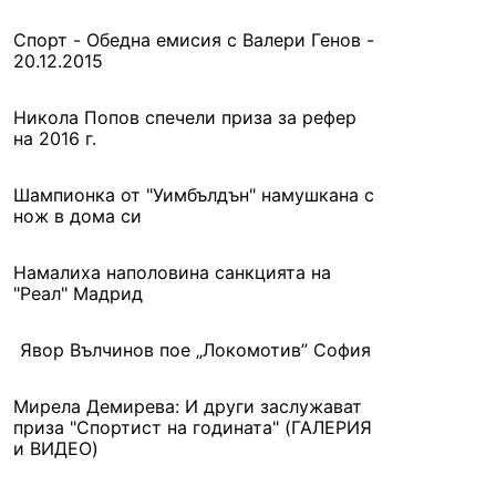
Спорт - Обедна емисия с Валери Генов -
20.12.2015
Никола Попов спечели приза за рефер
на 2016 г.
Шампионка от "Уимбълдън" намушкана с
нож в дома си
Намалиха наполовина санкцията на
"Реал" Мадрид
Явор Вълчинов пое „Локомотив” София
Мирела Демирева: И други заслужават
приза "Спортист на годината" (ГАЛЕРИЯ
и ВИДЕО)