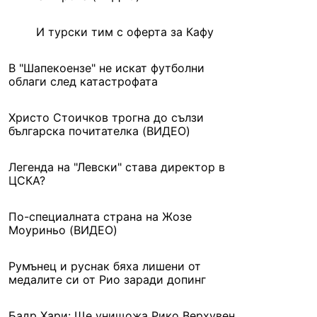
И турски тим с оферта за Кафу
В "Шапекоензе" не искат футболни
облаги след катастрофата
Христо Стоичков трогна до сълзи
българска почитателка (ВИДЕО)
Легенда на "Левски" става директор в
ЦСКА?
По-специалната страна на Жозе
Моуриньо (ВИДЕО)
Румънец и руснак бяха лишени от
медалите си от Рио заради допинг
Бадр Хари: Ще унищожа Рико Верхувен