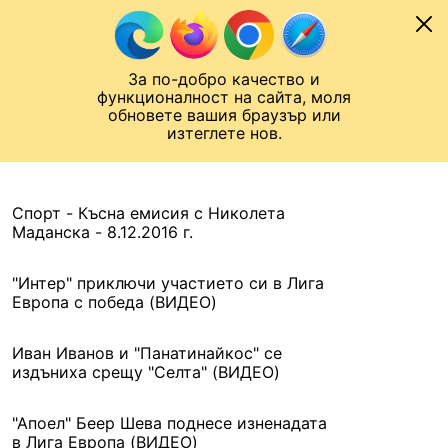
Към съдържанието
МОБИЛ
За по-добро качество и
Шампионска лига
Лига Европа
Лига на Конференциите
функционалност на сайта, моля
ЧАЛО
АРХИВ
обновете вашия браузър или
изтеглете нов.
АРХИВ. 2016, 9 ДЕКЕМВРИ
Назад
Спорт - Късна емисия с Николета
Маданска - 8.12.2016 г.
"Интер" приключи участието си в Лига
Европа с победа (ВИДЕО)
Иван Иванов и "Панатинайкос" се
издъниха срещу "Селта" (ВИДЕО)
"Апоел" Беер Шева поднесе изненадата
в Лига Европа (ВИДЕО)