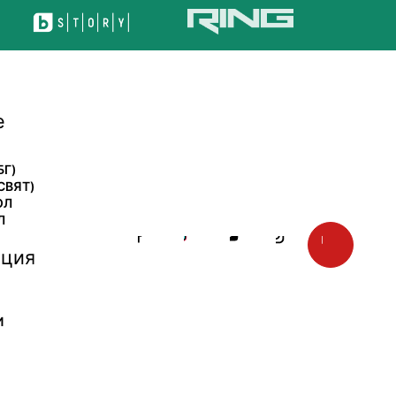
е
БГ)
СВЯТ)
ОЛ
Л
ция
И