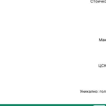
Стоичко
Мак
ЦСК
Уникално: го