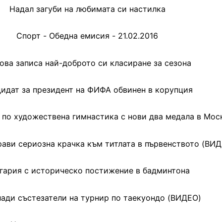
Надал загуби на любимата си настилка
Спорт - Обедна емисия - 21.02.2016
ова записа най-доброто си класиране за сезона
идат за президент на ФИФА обвинен в корупция
 по художествена гимнастика с нови два медала в Мос
рави сериозна крачка към титлата в първенството (ВИ
гария с историческо постижение в бадминтона
ади състезатели на турнир по таекуондо (ВИДЕО)