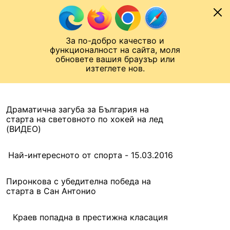
Към съдържанието
МОБИЛ
За по-добро качество и
Шампионска лига
Лига Европа
Лига на Конференциите
функционалност на сайта, моля
ЧАЛО
АРХИВ
обновете вашия браузър или
изтеглете нов.
АРХИВ. 2016, 15 МАРТ
Назад
Драматична загуба за България на
старта на световното по хокей на лед
(ВИДЕО)
Най-интересното от спорта - 15.03.2016
Пиронкова с убедителна победа на
старта в Сан Антонио
Краев попадна в престижна класация