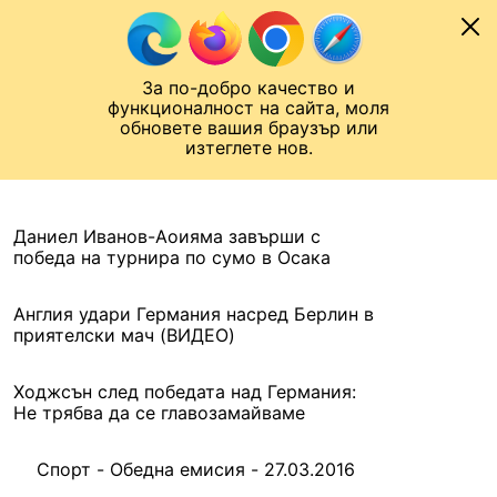
Към съдържанието
МОБИЛ
За по-добро качество и
Шампионска лига
Лига Европа
Лига на Конференциите
функционалност на сайта, моля
ЧАЛО
АРХИВ
обновете вашия браузър или
изтеглете нов.
АРХИВ. 2016, 27 МАРТ
Назад
Даниел Иванов-Аоияма завърши с
победа на турнира по сумо в Осака
Англия удари Германия насред Берлин в
приятелски мач (ВИДЕО)
Ходжсън след победата над Германия:
Не трябва да се главозамайваме
Спорт - Обедна емисия - 27.03.2016