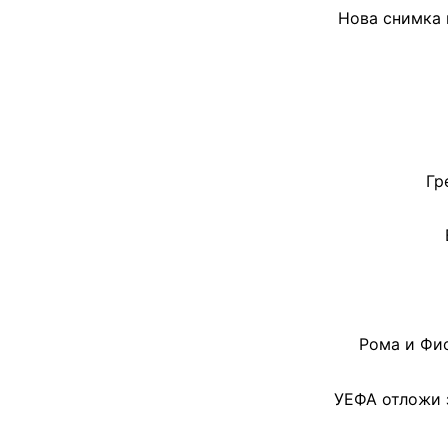
Нова снимка 
Гр
Рома и Фио
УЕФА отложи з