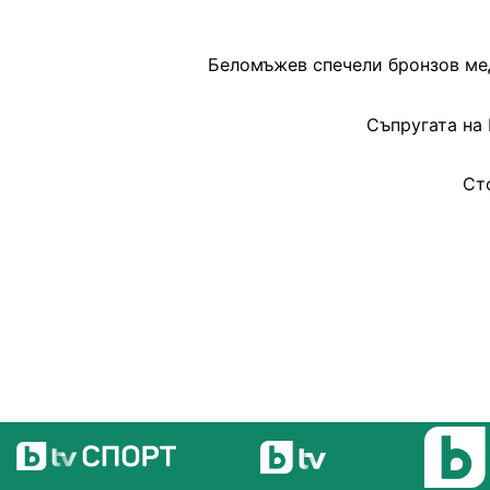
Беломъжев спечели бронзов мед
Съпругата на
Ст