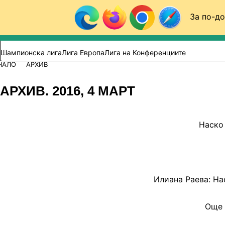
Към съдържанието
За по-до
Търси в сайта
ВИДЕО
ФУТБОЛ (БГ)
Шампионска лига
Лига Европа
Лига на Конференциите
ЧАЛО
АРХИВ
АРХИВ. 2016, 4 МАРТ
Наско 
Илиана Раева: Н
Още 