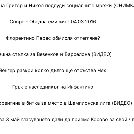
на Григор и Никол подлуди социалните мрежи (СНИМК
Спорт - Обедна емисия - 04.03.2016
Флорентино Перес обмисля оттегляне?
ешна стъпка за Везенков и Барселона (ВИДЕО)
Венгер разкри колко дълго ще отсъства Чех
Грък е наследникът на Инфантино
рентина в битка за място в Шампионска лига (ВИДЕО)
а 3 май гласуването дали да приеме Косово за свой ч