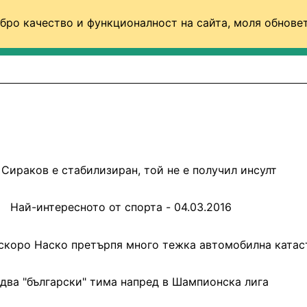
бро качество и функционалност на сайта, моля обновет
ФУТБОЛ (СВЯТ)
БАСКЕТБОЛ
ВОЛЕЙБОЛ
Сираков е стабилизиран, той не е получил инсулт
Най-интересното от спорта - 04.03.2016
аскоро Наско претърпя много тежка автомобилна ката
два "български" тима напред в Шампионска лига