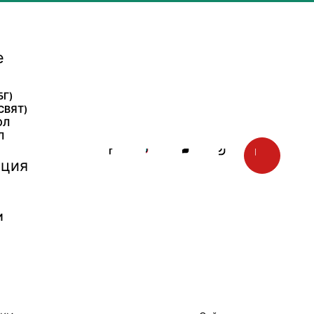
е
БГ)
СВЯТ)
ОЛ
Л
ция
И