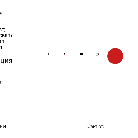
е
БГ)
СВЯТ)
ОЛ
Л
ция
И
Сайт от:
ТКИ