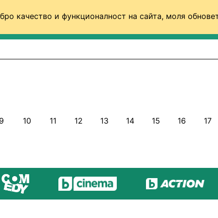
бро качество и функционалност на сайта, моля обновет
ФУТБОЛ (СВЯТ)
БАСКЕТБОЛ
ВОЛЕЙБОЛ
9
10
11
12
13
14
15
16
17