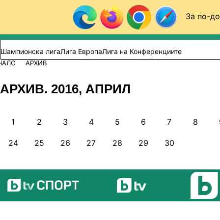
Към съдържанието
За по-до
Търси в сайта
ВИДЕО
ФУТБОЛ (БГ)
Шампионска лига
Лига Европа
Лига на Конференциите
ЧАЛО
АРХИВ
АРХИВ. 2016, АПРИЛ
1
2
3
4
5
6
7
8
24
25
26
27
28
29
30