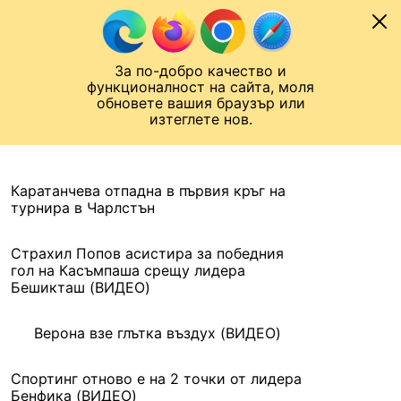
Към съдържанието
МОБИЛ
За по-добро качество и
Шампионска лига
Лига Европа
Лига на Конференциите
функционалност на сайта, моля
ЧАЛО
АРХИВ
обновете вашия браузър или
изтеглете нов.
АРХИВ. 2016, 5 АПРИЛ
Назад
Каратанчева отпадна в първия кръг на
турнира в Чарлстън
Страхил Попов асистира за победния
гол на Касъмпаша срещу лидера
Бешикташ (ВИДЕО)
Верона взе глътка въздух (ВИДЕО)
Спортинг отново е на 2 точки от лидера
Бенфика (ВИДЕО)