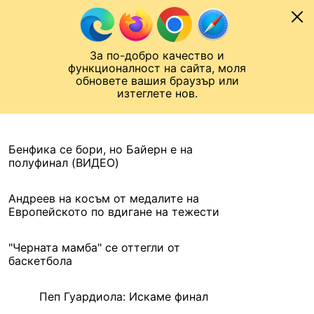
Към съдържанието
МОБИЛ
За по-добро качество и
Шампионска лига
Лига Европа
Лига на Конференциите
функционалност на сайта, моля
ЧАЛО
АРХИВ
обновете вашия браузър или
изтеглете нов.
АРХИВ. 2016, 14 АПРИЛ
Назад
Бенфика се бори, но Байерн е на
полуфинал (ВИДЕО)
Андреев на косъм от медалите на
Европейското по вдигане на тежести
"Черната мамба" се оттегли от
баскетбола
Пеп Гуардиола: Искаме финал