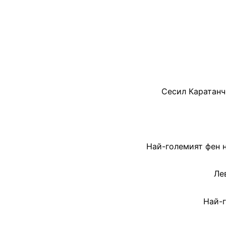
Сесил Каратанч
Най-големият фен 
Ле
Най-г