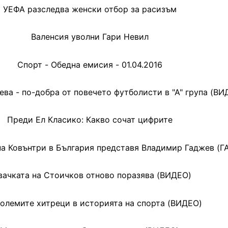
УЕФА разследва женски отбор за расизъм
Валенсия уволни Гари Невил
Спорт - Обедна емисия - 01.04.2016
ева - по-добра от повечето футболисти в "А" група (ВИ
Преди Ел Класико: Какво сочат цифрите
на Ковънтри в България представя Владимир Гаджев (
вачката на Стоичков отново поразява (ВИДЕО)
олемите хитреци в историята на спорта (ВИДЕО)