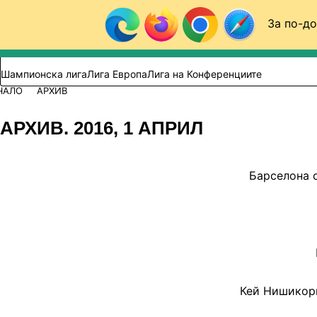
Към съдържанието
За по-до
Търси в сайта
ВИДЕО
ФУТБОЛ (БГ)
Шампионска лига
Лига Европа
Лига на Конференциите
ЧАЛО
АРХИВ
АРХИВ. 2016, 1 АПРИЛ
Барселона 
Кей Нишикори