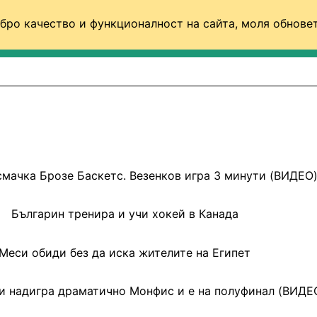
бро качество и функционалност на сайта, моля обновет
ФУТБОЛ (СВЯТ)
БАСКЕТБОЛ
ВОЛЕЙБОЛ
смачка Брозе Баскетс. Везенков игра 3 минути (ВИДЕО
Българин тренира и учи хокей в Канада
Меси обиди без да иска жителите на Египет
 надигра драматично Монфис и е на полуфинал (ВИДЕ