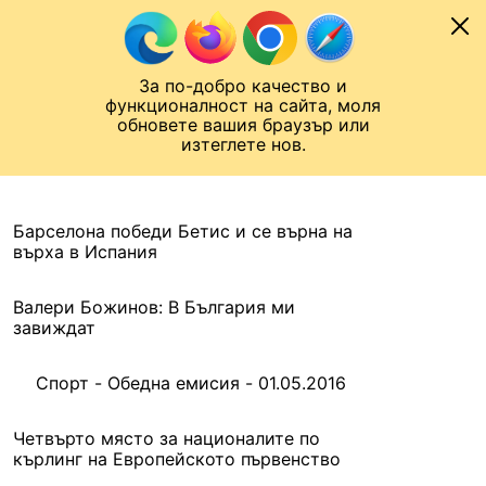
Към съдържанието
МОБИЛ
За по-добро качество и
Шампионска лига
Лига Европа
Лига на Конференциите
функционалност на сайта, моля
ЧАЛО
АРХИВ
обновете вашия браузър или
изтеглете нов.
АРХИВ. 2016, 1 МАЙ
Назад
Барселона победи Бетис и се върна на
върха в Испания
Валери Божинов: В България ми
завиждат
Спорт - Обедна емисия - 01.05.2016
Четвърто място за националите по
кърлинг на Европейското първенство