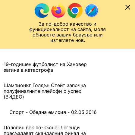
Към съдържанието
МОБИЛ
За по-добро качество и
Шампионска лига
Лига Европа
Лига на Конференциите
функционалност на сайта, моля
ЧАЛО
АРХИВ
обновете вашия браузър или
изтеглете нов.
АРХИВ. 2016, 2 МАЙ
Назад
19-годишен футболист на Хановер
загина в катастрофа
Шампионът Голдън Стейт започна
полуфиналните плейофи с успех
(ВИДЕО)
Спорт - Обедна емисия - 02.05.2016
Половин век по-късно: Легенди
пресъздават скандалния финал на