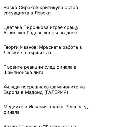
Наско Сираков критикува остро
ситуацията в Левски
Цветана Пиронкова играе срещу
Агниешка Радванска късно днес
Георги Иванов: Мръсната работа в
Левски я свърших аз
Първите реакции след финала в
Шампионска лига
Хиляди посрещнаха шампионите на
Европа в Мадрид (ГАЛЕРИЯ)
Медиите в Испания хвалят Реал след
финала
Владо Стоянов е "Футболист на