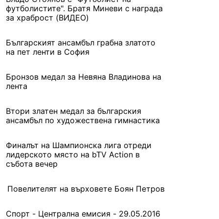
футболистите". Братя Миневи с награда
за храброст (ВИДЕО)
Българският ансамбъл грабна златото
на пет ленти в София
Бронзов медал за Невяна Владинова на
лента
Втори златен медал за българския
ансамбъл по художествена гимнастика
Финалът на Шампионска лига отреди
лидерското място на bTV Action в
събота вечер
Повелителят на върховете Боян Петров
Спорт - Централна емисия - 29.05.2016