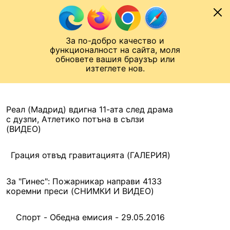
Към съдържанието
МОБИЛ
За по-добро качество и
Шампионска лига
Лига Европа
Лига на Конференциите
функционалност на сайта, моля
ЧАЛО
АРХИВ
обновете вашия браузър или
изтеглете нов.
АРХИВ. 2016, 29 МАЙ
Назад
Реал (Мадрид) вдигна 11-ата след драма
с дузпи, Атлетико потъна в сълзи
(ВИДЕО)
Грация отвъд гравитацията (ГАЛЕРИЯ)
За "Гинес": Пожарникар направи 4133
коремни преси (СНИМКИ И ВИДЕО)
Спорт - Обедна емисия - 29.05.2016