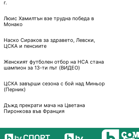
г.
Люис Хамилтън взе трудна победа в
Монако
Наско Сираков за здравето, Левски,
ЦСКА и пенсиите
Женският футболен отбор на НСА стана
шампион за 13-ти път (ВИДЕО)
ЦСКА завърши сезона с бой над Миньор
(Перник)
Дъжд прекрати мача на Цветана
Пиронкова във Франция